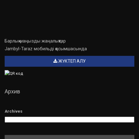
Барлық маңызды жаңалықтар
Jambyl-Taraz мобильді қосымшасында
ЖҮКТЕП АЛУ
Архив
Archives