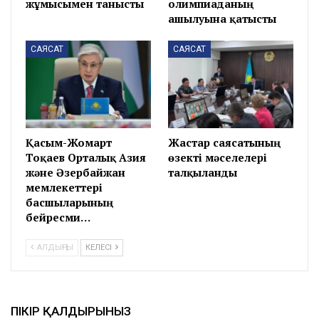
жұмысымен танысты
олимпиаданың
ашылуына қатысты
САЯСАТ
САЯСАТ
Қасым-Жомарт
Жастар саясатының
Тоқаев Орталық Азия
өзекті мәселелері
және Әзербайжан
талқыланды
мемлекеттері
басшыларының
бейресми…
АЛДЫҢҒЫ
КЕЛЕСІ
ПІКІР ҚАЛДЫРЫНЫЗ