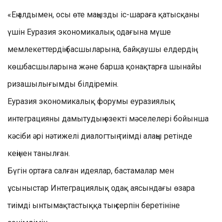
«Ең алдымен, осы өте маңызды іс-шараға қатысқаны
үшін Еуразия экономикалық одағына мүше
мемлекеттердің басшыларына, байқаушы елдердің
көшбасшыларына және барша қонақтарға шынайы
ризашылығымды білдіремін.
Еуразия экономикалық форумы еуразиялық
интеграцияны дамытудың өзекті мәселелері бойынша
кәсіби әрі нәтижелі диалогтың тиімді алаңы ретінде
кеңінен танылған.
Бүгін ортаға салған идеялар, бастамалар мен
ұсыныстар Интеграциялық одақ аясындағы өзара
тиімді ынтымақтастыққа тың серпін беретініне