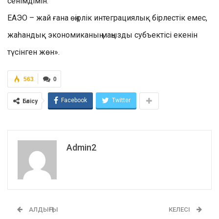
сенімдімін.
ЕАЭО – жай ғана өңірлік интеграциялық бірлестік емес,
жаһандық экономиканың маңызды субъектісі екенін
түсінген жөн».
563
0
Facebook
Twitter
Бөлісу
Admin2
АЛДЫҢҒЫ
КЕЛЕСІ