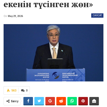
екенін түсінген жөн»
САЯСАТ
On
May 29, 2026
563
0
Бөлісу