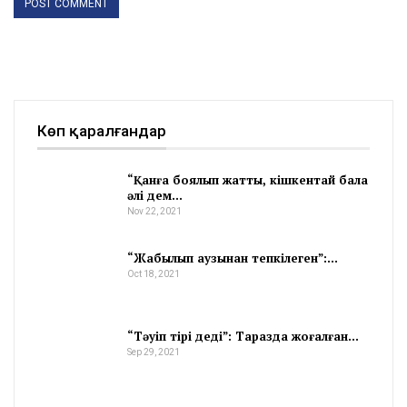
Көп қаралғандар
“Қанға боялып жатты, кішкентай бала
әлі дем…
Nov 22, 2021
“Жабылып аузынан тепкілеген”:…
Oct 18, 2021
“Тәуіп тірі деді”: Таразда жоғалған…
Sep 29, 2021