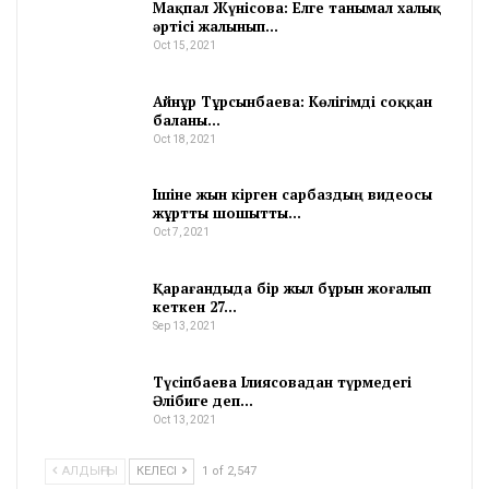
Мақпал Жүнісова: Елге танымал халық
әртісі жалынып…
Oct 15, 2021
Айнұр Тұрсынбаева: Көлігімді соққан
баланы…
Oct 18, 2021
Ішіне жын кірген сарбаздың видеосы
жұртты шошытты…
Oct 7, 2021
Қарағандыда бір жыл бұрын жоғалып
кеткен 27…
Sep 13, 2021
Түсіпбаева Ілиясовадан түрмедегі
Әлібиге деп…
Oct 13, 2021
АЛДЫҢҒЫ
КЕЛЕСІ
1 of 2,547