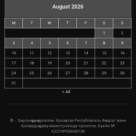
August 2026
M
T
W
T
F
S
S
1
2
3
4
5
6
7
8
9
10
11
12
13
14
15
16
17
18
19
20
21
22
23
24
25
26
27
28
29
30
31
« Jul
© - . Барлық құқық қорғалған. Қазақстан Республикасы Ақпарат және
Қоғамдық даму министрлігінде тіркелген. Куәлік №
KZ07VPY00040158