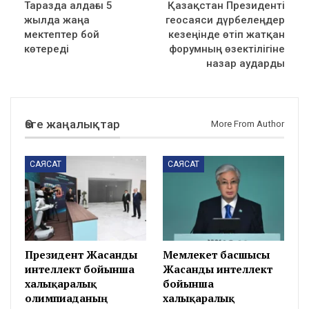
Таразда алдағы 5
Қазақстан Президенті
жылда жаңа
геосаяси дүрбелеңдер
мектептер бой
кезеңінде өтіп жатқан
көтереді
форумның өзектілігіне
назар аударды
Өзге жаңалықтар
More From Author
САЯСАТ
САЯСАТ
Президент Жасанды
Мемлекет басшысы
интеллект бойынша
Жасанды интеллект
халықаралық
бойынша
олимпиаданың
халықаралық