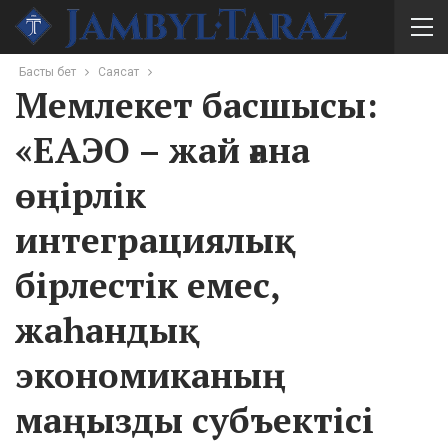
Басты бет
Саясат
Мемлекет басшысы:
«ЕАЭО – жай ғана
өңірлік
интеграциялық
бірлестік емес,
жаһандық
экономиканың
маңызды субъектісі