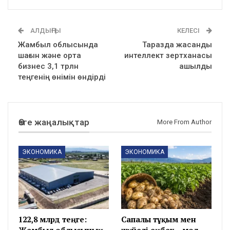
АЛДЫҢҒЫ
КЕЛЕСІ
Жамбыл облысында
Таразда жасанды
шағын және орта
интеллект зертханасы
бизнес 3,1 трлн
ашылды
теңгенің өнімін өндірді
Өзге жаңалықтар
More From Author
ЭКОНОМИКА
ЭКОНОМИКА
122,8 млрд теңге:
Сапалы тұқым мен
Жамбыл облысының
жүйелі еңбек – мол