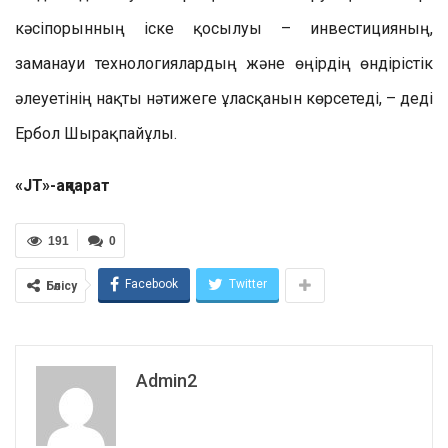
кәсіпорынның іске қосылуы – инвестицияның,
заманауи технологиялардың және өңірдің өндірістік
әлеуетінің нақты нәтижеге ұласқанын көрсетеді, – деді
Ербол Шырақпайұлы.
«JT»-ақпарат
191
0
Facebook
Twitter
Бөлісу
Admin2