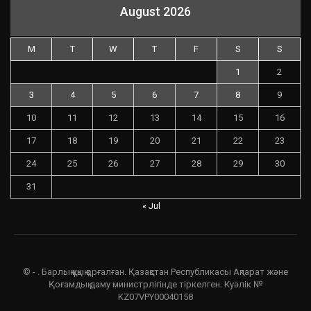
August 2026
M
T
W
T
F
S
S
1
2
3
4
5
6
7
8
9
10
11
12
13
14
15
16
17
18
19
20
21
22
23
24
25
26
27
28
29
30
31
« Jul
© - . Барлық құқық қорғалған. Қазақстан Республикасы Ақпарат және
Қоғамдық даму министрлігінде тіркелген. Куәлік №
KZ07VPY00040158