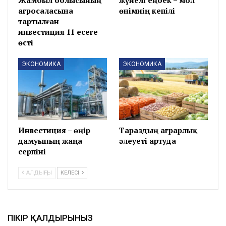
агросаласына
өнімнің кепілі
тартылған
инвестиция 11 есеге
өсті
ЭКОНОМИКА
ЭКОНОМИКА
Инвестиция – өңір
Тараздың аграрлық
дамуының жаңа
әлеуеті артуда
серпіні
АЛДЫҢҒЫ
КЕЛЕСІ
ПІКІР ҚАЛДЫРЫНЫЗ