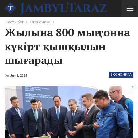
Басты бет
Экономика
Жылына 800 мың тонна
күкірт қышқылын
шығарады
ЭКОНОМИКА
On
Jun 1, 2026