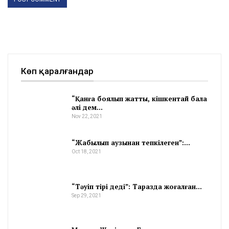
Көп қаралғандар
“Қанға боялып жатты, кішкентай бала
әлі дем…
Nov 22, 2021
“Жабылып аузынан тепкілеген”:…
Oct 18, 2021
“Тәуіп тірі деді”: Таразда жоғалған…
Sep 29, 2021