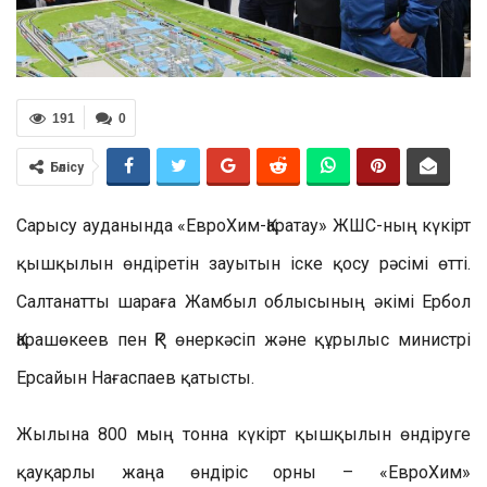
191
0
Бөлісу
Сарысу ауданында «ЕвроХим-Қаратау» ЖШС-ның күкірт
қышқылын өндіретін зауытын іске қосу рәсімі өтті.
Салтанатты шараға Жамбыл облысының әкімі Ербол
Қарашөкеев пен ҚР өнеркәсіп және құрылыс министрі
Ерсайын Нағаспаев қатысты.
Жылына 800 мың тонна күкірт қышқылын өндіруге
қауқарлы жаңа өндіріс орны – «ЕвроХим»