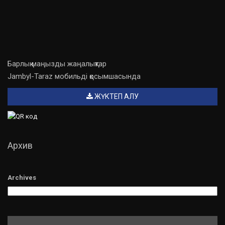
Барлық маңызды жаңалықтар
Jambyl-Taraz мобильді қосымшасында
ЖҮКТЕП АЛУ
Архив
Archives