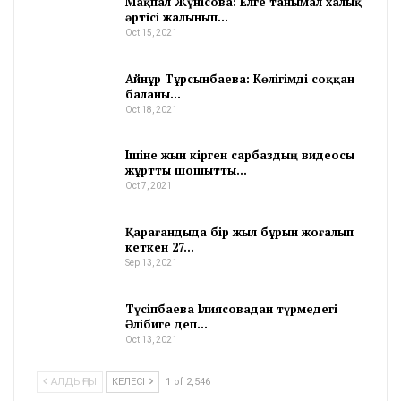
Мақпал Жүнісова: Елге танымал халық
әртісі жалынып…
Oct 15, 2021
Айнұр Тұрсынбаева: Көлігімді соққан
баланы…
Oct 18, 2021
Ішіне жын кірген сарбаздың видеосы
жұртты шошытты…
Oct 7, 2021
Қарағандыда бір жыл бұрын жоғалып
кеткен 27…
Sep 13, 2021
Түсіпбаева Ілиясовадан түрмедегі
Әлібиге деп…
Oct 13, 2021
АЛДЫҢҒЫ
КЕЛЕСІ
1 of 2,546