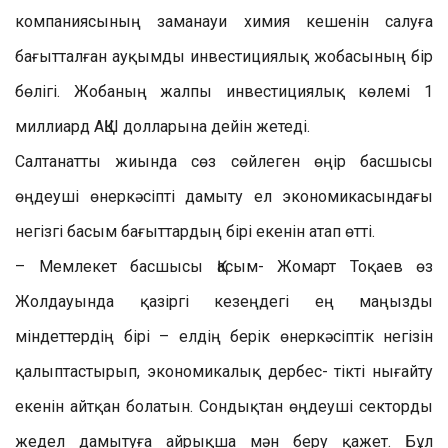
компаниясының заманауи химия кешенін салуға
бағытталған ауқымды инвестициялық жобасының бір
бөлігі. Жобаның жалпы инвестициялық көлемі 1
миллиард АҚШ долларына дейін жетеді.
Салтанатты жиында сөз сөйлеген өңір басшысы
өңдеуші өнеркәсіпті дамыту ел экономикасындағы
негізгі басым бағыттардың бірі екенін атап өтті.
– Мемлекет басшысы Қасым- Жомарт Тоқаев өз
Жолдауында қазіргі кезеңдегі ең маңызды
міндеттердің бірі – елдің берік өнеркәсіптік негізін
қалыптастырып, экономикалық дербес- тікті нығайту
екенін айтқан болатын. Сондықтан өңдеуші секторды
жедел дамытуға айрықша мән беру қажет. Бұл