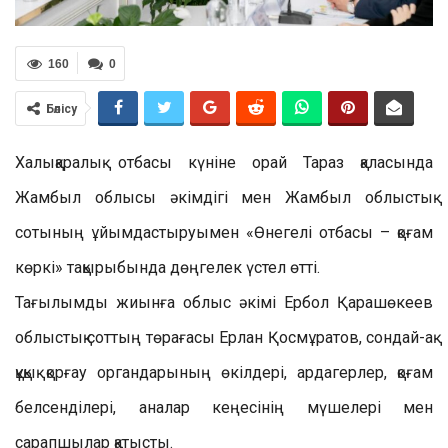
160
0
Бөлісу
Халықаралық отбасы күніне орай Тараз қаласында
Жамбыл облысы әкімдігі мен Жамбыл облыстық
сотының ұйымдастыруымен «Өнегелі отбасы – қоғам
көркі» тақырыбында дөңгелек үстел өтті.
Тағылымды жиынға облыс әкімі Ербол Қарашөкеев
облыстық соттың төрағасы Ерлан Қосмұратов, сондай-ақ
құқық қорғау органдарының өкілдері, ардагерлер, қоғам
белсенділері, аналар кеңесінің мүшелері мен
сарапшылар қатысты.