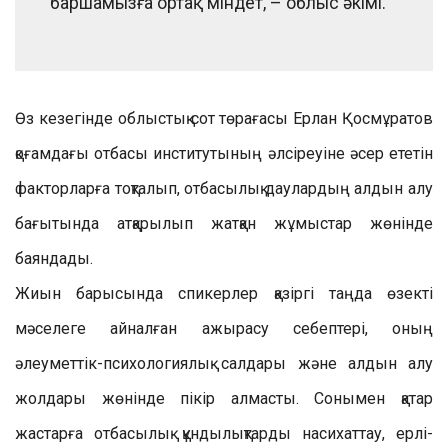
баршамызға ортақ міндет, – облыс әкімі.
Өз кезегінде облыстық сот төрағасы Ерлан Қосмұратов
қоғамдағы отбасы институтының әлсіреуіне әсер ететін
факторларға тоқталып, отбасылық даулардың алдын алу
бағытында атқарылып жатқан жұмыстар жөнінде
баяндады.
Жиын барысында спикерлер қазіргі таңда өзекті
мәселеге айналған ажырасу себептері, оның
әлеуметтік-психологиялық салдары және алдын алу
жолдары жөнінде пікір алмасты. Сонымен қатар
жастарға отбасылық құндылықтарды насихаттау, ерлі-