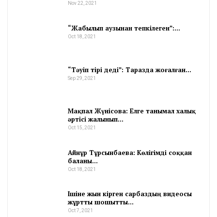
Nov 22, 2021
“Жабылып аузынан тепкілеген”:…
Oct 18, 2021
“Тәуіп тірі деді”: Таразда жоғалған…
Sep 29, 2021
Мақпал Жүнісова: Елге танымал халық
әртісі жалынып…
Oct 15, 2021
Айнұр Тұрсынбаева: Көлігімді соққан
баланы…
Oct 18, 2021
Ішіне жын кірген сарбаздың видеосы
жұртты шошытты…
Oct 7, 2021