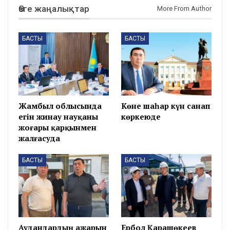
Өзге жаңалықтар
More From Author
БАСТЫ
БАСТЫ
Жамбыл облысында
Көне шаһар күн санап
егін жинау науқаны
көркеюде
жоғары қарқынмен
жалғасуда
БАСТЫ
БАСТЫ
Аудандардың ажарын
Ербол Қарашөкеев