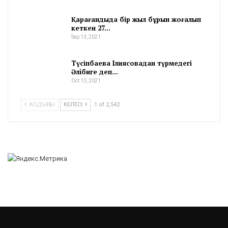
Қарағандыда бір жыл бұрын жоғалып
кеткен 27…
Sep 13, 2021
Түсіпбаева Ілиясовадан түрмедегі
Әлібиге деп…
Oct 13, 2021
АЛДЫҢҒЫ
КЕЛЕСІ
1 of 2,542