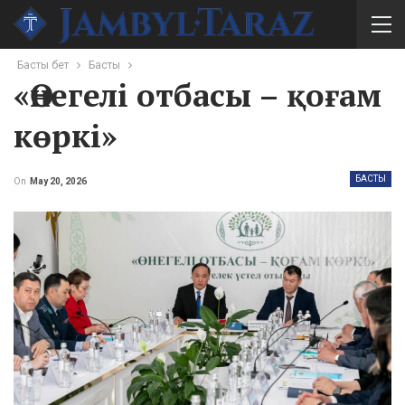
Басты бет
Басты
«Өнегелі отбасы – қоғам
көркі»
БАСТЫ
On
May 20, 2026