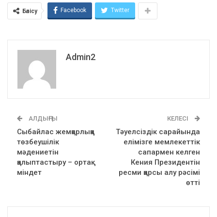
Facebook
Twitter
Бөлісу
Admin2
АЛДЫҢҒЫ
КЕЛЕСІ
Сыбайлас жемқорлыққа
Тәуелсіздік сарайында
төзбеушілік
елімізге мемлекеттік
мәдениетін
сапармен келген
қалыптастыру – ортақ
Кения Президентін
міндет
ресми қарсы алу рәсімі
өтті