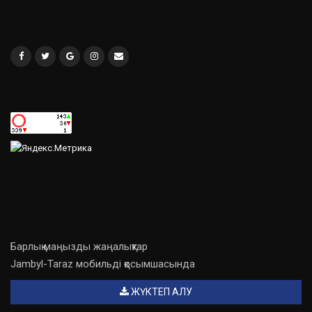
Барлық маңызды жаңалықтар
Jambyl-Taraz мобильді қосымшасында
ЖҮКТЕП АЛУ