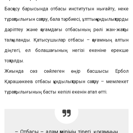
Басқосу барысында отбасы институтын нығайту, неке
тұрақтылығын сақтау, бала тәрбиесі, ұлттық құндылықтарды
дәріптеу және қоғамдағы отбасының рөлі жан-жақты
талқыланды. Қатысушылар отбасы – қоғамның алтын
діңгегі, ел болашағының негізі екеніне ерекше
тоқталды.
Жиында сөз сөйлеген өңір басшысы Ербол
Қарашөкеев отбасы құндылықтарын сақтау – мемлекет
тұрақтылығының басты кепілі екенін атап өтті.
– Отбасы – адам өмірінің тірегі, қоғамның