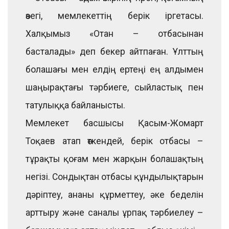
өзегі, мемлекеттің берік іргетасы.
Халқымыз «Отан – отбасынан
басталады» деп бекер айтпаған. Ұлттың
болашағы мен елдің ертеңі ең алдымен
шаңырақтағы тәрбиеге, сыйластық пен
татулыққа байланысты.
Мемлекет басшысы Қасым-Жомарт
Тоқаев атап өткендей, берік отбасы –
тұрақты қоғам мен жарқын болашақтың
негізі. Сондықтан отбасы құндылықтарын
дәріптеу, ананы құрметтеу, әке беделін
арттыру және саналы ұрпақ тәрбиелеу –