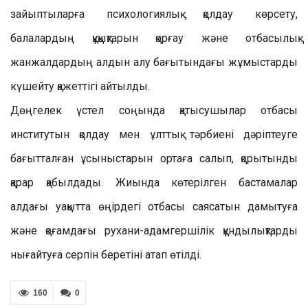
зайыптыларға психологиялық қолдау көрсету,
балалардың құқықтарын қорғау және отбасылық
жанжалдардың алдын алу бағытындағы жұмыстарды
күшейту қажеттігі айтылды.
Дөңгелек үстел соңында қатысушылар отбасы
институтын қолдау мен ұлттық тәрбиені дәріптеуге
бағытталған ұсыныстарын ортаға салып, қорытынды
қарар қабылдады. Жиында көтерілген бастамалар
алдағы уақытта өңірдегі отбасы саясатын дамытуға
және қоғамдағы рухани-адамгершілік құндылықтарды
нығайтуға серпін беретіні атап өтілді.
160
0