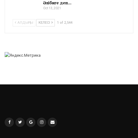
Әлібиге деп…
Oct 13, 2021
АЛДЫҢҒЫ
КЕЛЕСІ
1 of 2,544