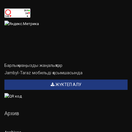
Барлық маңызды жаңалықтар
Jambyl-Taraz мобильді қосымшасында
ЖҮКТЕП АЛУ
Архив