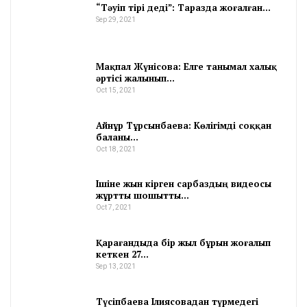
“Тәуіп тірі деді”: Таразда жоғалған…
Sep 29, 2021
Мақпал Жүнісова: Елге танымал халық
әртісі жалынып…
Oct 15, 2021
Айнұр Тұрсынбаева: Көлігімді соққан
баланы…
Oct 18, 2021
Ішіне жын кірген сарбаздың видеосы
жұртты шошытты…
Oct 7, 2021
Қарағандыда бір жыл бұрын жоғалып
кеткен 27…
Sep 13, 2021
Түсіпбаева Ілиясовадан түрмедегі