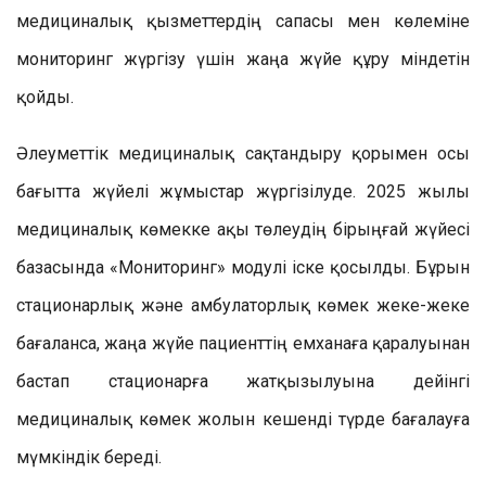
медициналық қызметтердің сапасы мен көлеміне
мониторинг жүргізу үшін жаңа жүйе құру міндетін
қойды.
Әлеуметтік медициналық сақтандыру қорымен осы
бағытта жүйелі жұмыстар жүргізілуде. 2025 жылы
медициналық көмекке ақы төлеудің бірыңғай жүйесі
базасында «Мониторинг» модулі іске қосылды. Бұрын
стационарлық және амбулаторлық көмек жеке-жеке
бағаланса, жаңа жүйе пациенттің емханаға қаралуынан
бастап стационарға жатқызылуына дейінгі
медициналық көмек жолын кешенді түрде бағалауға
мүмкіндік береді.