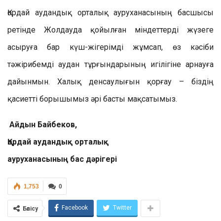
Қордай аудандық орталық ауруханасының басшысы
ретінде Жолдауда қойылған міндеттерді жүзеге
асыруға бар күш-жігерімді жұмсап, өз кәсіби
тәжірибемді аудан тұрғындарының игілігіне арнауға
дайынмын. Халық денсаулығын қорғау – біздің
қасиетті борышымыз әрі басты мақсатымыз.
Айдын Байбеков,
Қордай аудандық орталық
ауруханасының бас дәрігері
1,753
0
Facebook
Twitter
Бөлісу