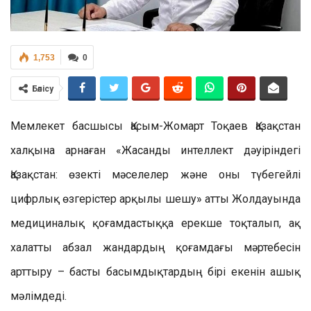
1,753
0
Бөлісу
Мемлекет басшысы Қасым-Жомарт Тоқаев Қазақстан
халқына арнаған «Жасанды интеллект дәуіріндегі
Қазақстан: өзекті мәселелер және оны түбегейлі
цифрлық өзгерістер арқылы шешу» атты Жолдауында
медициналық қоғамдастыққа ерекше тоқталып, ақ
халатты абзал жандардың қоғамдағы мәртебесін
арттыру – басты басымдықтардың бірі екенін ашық
мәлімдеді.