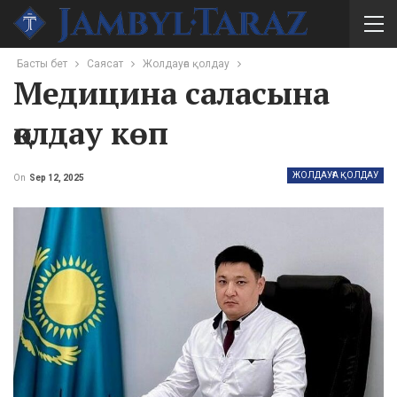
Басты бет
Саясат
Жолдауға қолдау
Медицина саласына
қолдау көп
ЖОЛДАУҒА ҚОЛДАУ
On
Sep 12, 2025