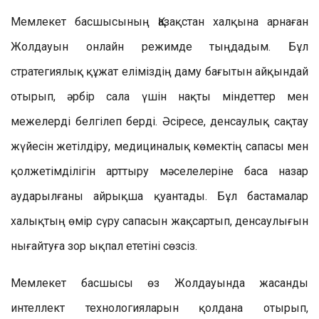
Мемлекет басшысының Қазақстан халқына арнаған
Жолдауын онлайн режимде тыңдадым. Бұл
стратегиялық құжат еліміздің даму бағытын айқындай
отырып, әрбір сала үшін нақты міндеттер мен
межелерді белгілеп берді. Әсіресе, денсаулық сақтау
жүйесін жетілдіру, медициналық көмектің сапасы мен
қолжетімділігін арттыру мәселелеріне баса назар
аударылғаны айрықша қуантады. Бұл бастамалар
халықтың өмір сүру сапасын жақсартып, денсаулығын
нығайтуға зор ықпал ететіні сөзсіз.
Мемлекет басшысы өз Жолдауында жасанды
интеллект технологияларын қолдана отырып,