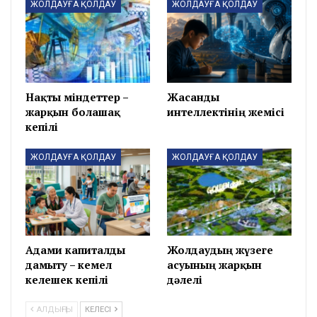
ЖОЛДАУҒА ҚОЛДАУ
ЖОЛДАУҒА ҚОЛДАУ
Нақты міндеттер –
Жасанды
жарқын болашақ
интеллектінің жемісі
кепілі
ЖОЛДАУҒА ҚОЛДАУ
ЖОЛДАУҒА ҚОЛДАУ
Адами капиталды
Жолдаудың жүзеге
дамыту – кемел
асуының жарқын
келешек кепілі
дәлелі
АЛДЫҢҒЫ
КЕЛЕСІ