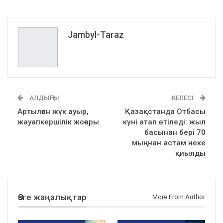
Jambyl-Taraz
АЛДЫҢҒЫ
КЕЛЕСІ
Артылған жүк ауыр,
Қазақстанда Отбасы
жауапкершілік жоғары
күні атап өтіледі: жыл
басынан бері 70
мыңнан астам неке
қиылды
Өзге жаңалықтар
More From Author