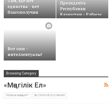
Там, где нет
Президента
единства – нет
Республики
благополучия
Казахстан – Елбасы
«Когда мы…
Вот они –
интеллектуалы!
Browsing Category
«Мәңгілік Ел»
"РУХАНИ ЖАҢҒЫРУ"
ЗА СТРОКОЙ ПОСЛАНИЯ