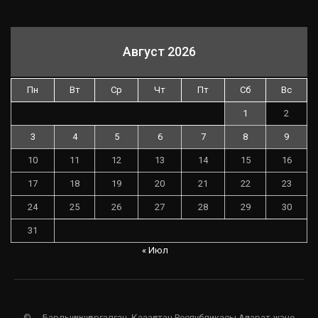
Август 2026
Пн
Вт
Ср
Чт
Пт
Сб
Вс
1
2
3
4
5
6
7
8
9
10
11
12
13
14
15
16
17
18
19
20
21
22
23
24
25
26
27
28
29
30
31
« Июл
© - . Барлық құқық қорғалған. Қазақстан Республикасы Ақпарат және