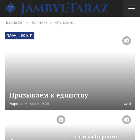
Басты бет
Политика
«Мәңгілік ел»
"МӘҢГІЛІК ЕЛ"
Призываем к единству
Жаркын
Апр 14, 2020
0
Статья Первого