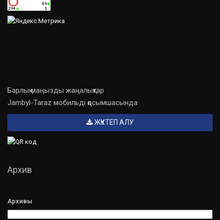
Барлық маңызды жаңалықтар
Jambyl-Taraz мобильді қосымшасында
ЖҮКТЕП АЛУ
Архив
Архивы