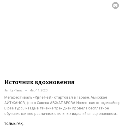
Источник вдохновения
Jambyl-Taraz
Мар 11, 2020
Мегафестиваль «Көрпе Fest» стартовал в Таразе.
Амиржан
АЙТЖАНОВ, фото Сакена АБЖАПАРОВА
Известная этнодизайнер
Ырза Турсынзада в течение трех дней провела бесплатное
обучение шитью различных стильных изделий в национальном
…
ТОЛЫҒЫРАҚ...