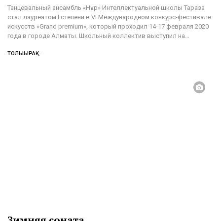
Танцевальный ансамбль «Нұр» Интеллектуальной школы Тараза
стал лауреатом I степени в VI Международном конкурс-фестивале
искусств «Grand premium», который проходил 14-17 февраля 2020
года в городе Алматы.
Школьный коллектив выступил на
…
ТОЛЫҒЫРАҚ...
Зимняя соната