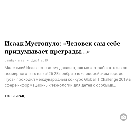
Исаак Мустопуло: «Человек сам себе
придумывает преграды…»
Jambyl-Taraz
Дек 4, 2019
Маленький Исаак по-своему доказал, как может работать закон
всемирного тяготения!
26-28 ноября в южнокорейском городе
Пусан проходил международный конкурс Global IT Challenge 2019 в
сфере информационных технологий для детей с особыми
…
ТОЛЫҒЫРАҚ...