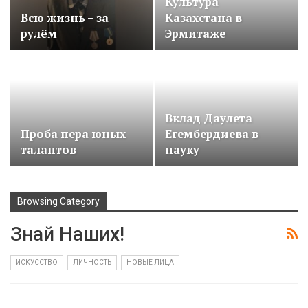
Культура
Всю жизнь – за
Казахстана в
рулём
Эрмитаже
Вклад Даулета
Проба пера юных
Егембердиева в
талантов
науку
Browsing Category
Знай Наших!
ИСКУССТВО
ЛИЧНОСТЬ
НОВЫЕ ЛИЦА