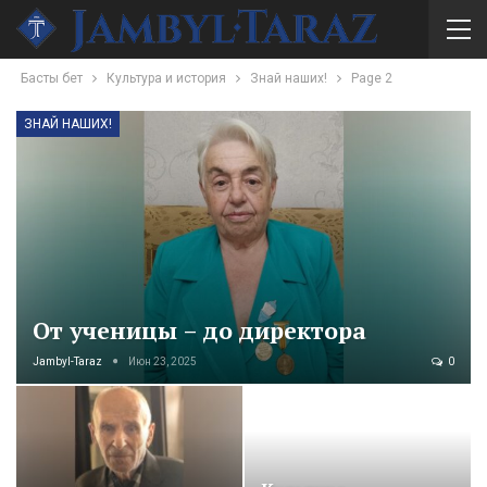
Басты бет
Культура и история
Знай наших!
Page 2
ЗНАЙ НАШИХ!
От ученицы – до директора
Jambyl-Taraz
Июн 23, 2025
0