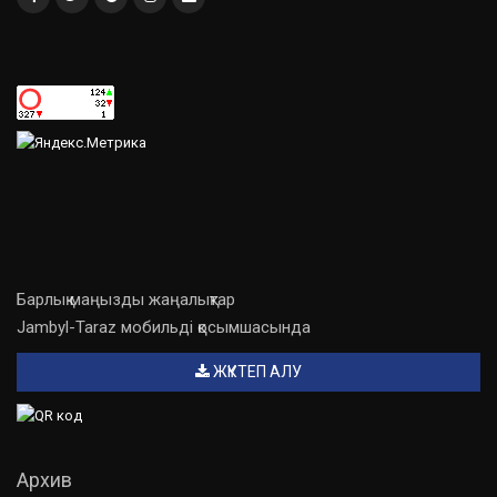
Барлық маңызды жаңалықтар
Jambyl-Taraz мобильді қосымшасында
ЖҮКТЕП АЛУ
Архив