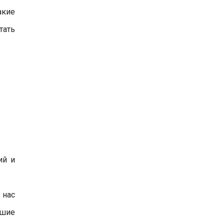
акие
тать
ий и
 нас
чшие