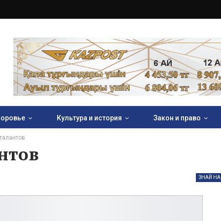
оровье
Культура и история
Закон и право
талантов
нтов
ЗНАЙ НА