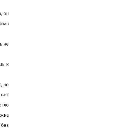
, он
йчас
ь не
шь к
, не
тве?
огло
ужна
 без