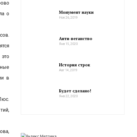
рово
Монумент науки
ла о
Ноя 26, 2019
сов.
Анти-веганство
Янв 15, 2020
ятся
 это
История строк
нные
Авг 14, 2019
ии в
Будет сделано!
Янв 22, 2020
Люс.
тий,
ова,