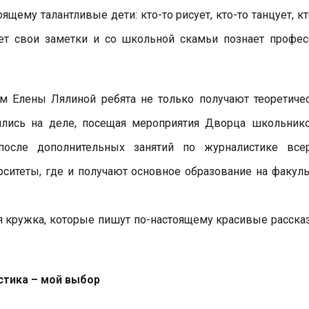
ему талантливые дети: кто-то рисует, кто-то танцует, кт
шет свои заметки и со школьной скамьи познает профе
м Елены Лялиной ребята не только получают теоретиче
чились на деле, посещая мероприятия Дворца школьник
после дополнительных занятий по журналистике все
ситеты, где и получают основное образование на факуль
 кружка, которые пишут по-настоящему красивые расска
тика – мой выбор