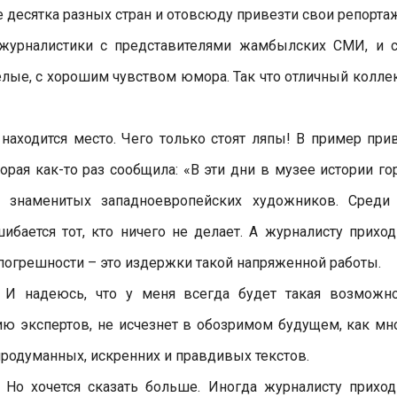
е десятка разных стран и отовсюду привезти свои репорта
 журналистики с представителями жамбылских СМИ, и 
елые, с хорошим чувством юмора. Так что отличный колле
находится место. Чего только стоят ляпы! В пример при
орая как-то раз сообщила: «В эти дни в музее истории го
 знаменитых западноевропейских художников. Среди
бается тот, кто ничего не делает. А журналисту приход
погрешности – это издержки такой напряженной работы.
 И надеюсь, что у меня всегда будет такая возможно
ию экспертов, не исчезнет в обозримом будущем, как мн
продуманных, искренних и правдивых текстов.
 Но хочется сказать больше. Иногда журналисту приход