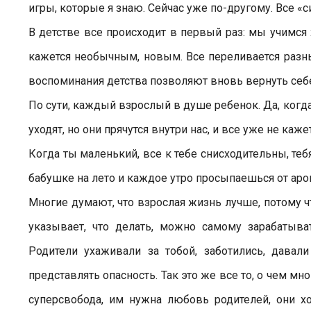
игры, которые я знаю. Сейчас уже по-другому. Все «с
В детстве все происходит в первый раз: мы учимся х
кажется необычным, новым. Все переливается разны
воспоминания детства позволяют вновь вернуть себе т
По сути, каждый взрослый в душе ребенок. Да, когд
уходят, но они прячутся внутри нас, и все уже не ка
Когда ты маленький, все к тебе снисходительны, те
бабушке на лето и каждое утро просыпаешься от ар
Многие думают, что взрослая жизнь лучше, потому чт
указывает, что делать, можно самому зарабатыва
Родители ухаживали за тобой, заботились, давал
представлять опасность. Так это же все то, о чем м
суперсвобода, им нужна любовь родителей, они хо