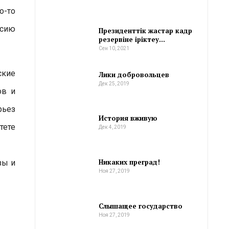
о-то
ссию
Президенттік жастар кадр
резервіне іріктеу…
Сен 10, 2021
ские
Лики добровольцев
Дек 25, 2019
ов и
рьез
История вживую
тете
Дек 4, 2019
Никаких преград!
зы и
Ноя 27, 2019
Слышащее государство
Ноя 27, 2019