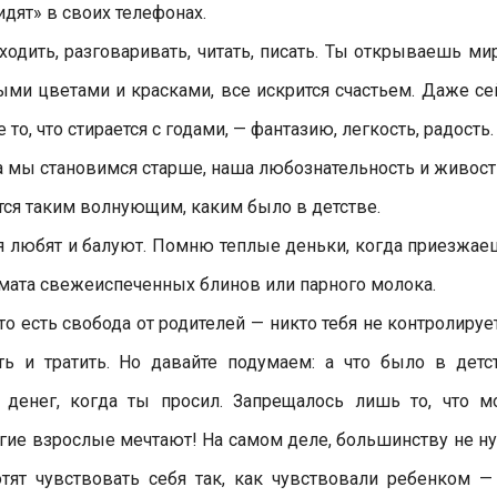
идят» в своих телефонах.
одить, разговаривать, читать, писать. Ты открываешь мир
ми цветами и красками, все искрится счастьем. Даже се
о, что стирается с годами, — фантазию, легкость, радость.
а мы становимся старше, наша любознательность и живост
жется таким волнующим, каким было в детстве.
бя любят и балуют. Помню теплые деньки, когда приезжае
омата свежеиспеченных блинов или парного молока.
о есть свобода от родителей — никто тебя не контролирует
ть и тратить. Но давайте подумаем: а что было в детс
и денег, когда ты просил. Запрещалось лишь то, что м
ногие взрослые мечтают! На самом деле, большинству не н
тят чувствовать себя так, как чувствовали ребенком —