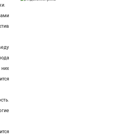
жи.
сами
ктив
веду
рода
 них
ится
сть.
огие
ится