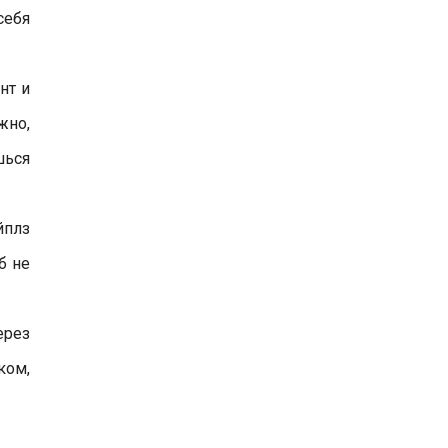
себя
нт и
жно,
шься
йплз
б не
ерез
ком,