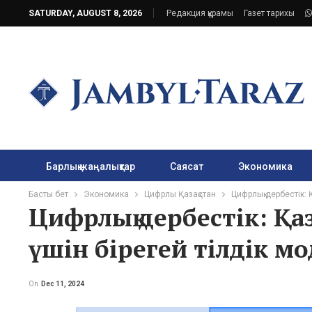
SATURDAY, AUGUST 8, 2026
Редакция құрамы
Газет тарихы
Барлық жаңалықтар
Саясат
Экономика
Басты бет
Экономика
Цифрлы Қазақстан
Цифрлық дербестік: 
Цифрлық дербестік: Қа
үшін бірегей тілдік мо
On
Dec 11, 2024