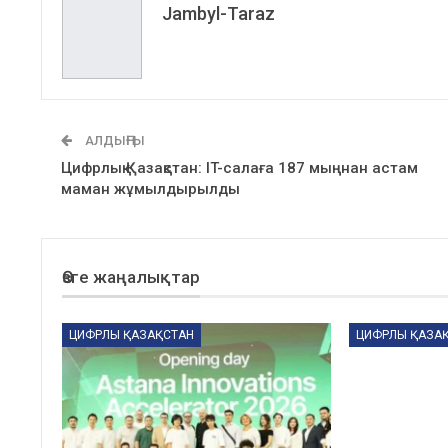
Jambyl-Taraz
АЛДЫҢҒЫ
Цифрлық Қазақстан: IT-салаға 187 мыңнан астам
маман жұмылдырылды
Өзге жаңалықтар
ЦИФРЛЫ ҚАЗАҚСТАН
ЦИФРЛЫ ҚАЗА