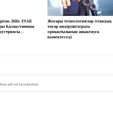
qstan-2026: ЕҮАК
Жоғары технологиялар отандық
ры Қазақстанның
тауар өндірушілердің
дустриясы…
орнықтылығын анықтауға
көмектеседі
ress will not be published.