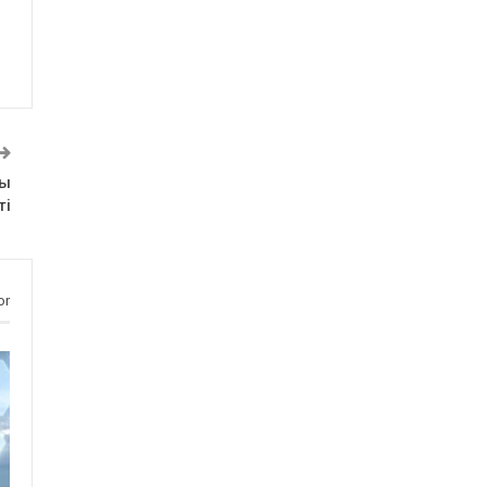
уы
ті
or