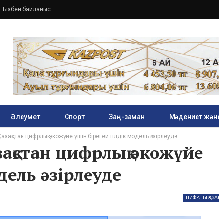
Бізбен байланыс
Әлеумет
Спорт
Заң-заман
Мәдениет және
Қазақстан цифрлық экожүйе үшін бірегей тілдік модель әзірлеуде
зақстан цифрлық экожүйе
дель әзірлеуде
ЦИФРЛЫ ҚАЗА