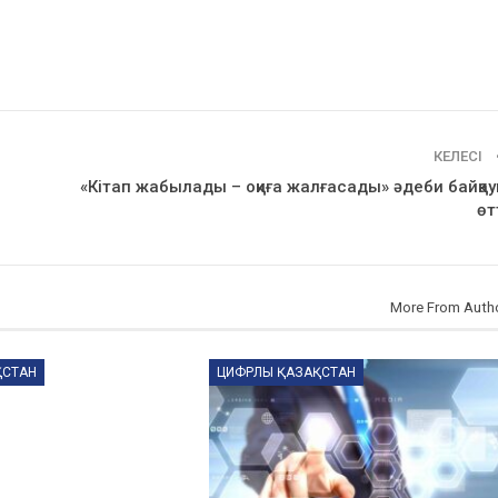
КЕЛЕСІ
«Кітап жабылады – оқиға жалғасады» әдеби байқа
өт
More From Auth
ҚСТАН
ЦИФРЛЫ ҚАЗАҚСТАН