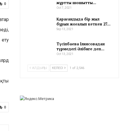
жұртты шошытты…
0
Oct 7, 2021
Қарағандыда бір жыл
атар
бұрын жоғалып кеткен 27…
еді,
Sep 13, 2021
 ету
Түсіпбаева Ілиясовадан
түрмедегі Әлібиге деп…
Oct 13, 2021
млрд
АЛДЫҢҒЫ
КЕЛЕСІ
1 of 2,546
яқты
0