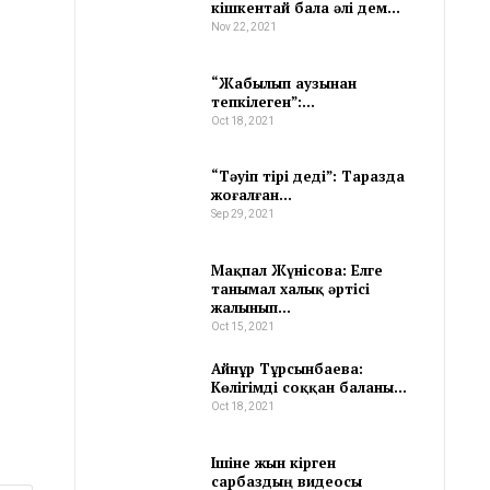
кішкентай бала әлі дем…
Nov 22, 2021
“Жабылып аузынан
тепкілеген”:…
Oct 18, 2021
“Тәуіп тірі деді”: Таразда
жоғалған…
Sep 29, 2021
Мақпал Жүнісова: Елге
танымал халық әртісі
жалынып…
Oct 15, 2021
Айнұр Тұрсынбаева:
Көлігімді соққан баланы…
Oct 18, 2021
Ішіне жын кірген
сарбаздың видеосы