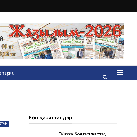
 тарих
Көп қаралғандар
ҚСТАН
“Қанға боялып жатты,