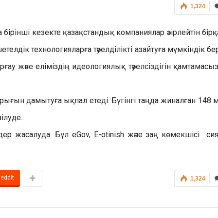
1,324
а бірінші кезекте қазақстандық компаниялар әзірлейтін бірқ
телдік технологияларға тәуелділікті азайтуға мүмкіндік бер
рғау және еліміздің идеологиялық тәуелсіздігін қамтамасыз
арығын дамытуға ықпал етеді. Бүгінгі таңда жиналған 148 
ілуде.
дер жасалуда. Бұл eGov, E-otinish және заң көмекшісі си
eddIt
1,324