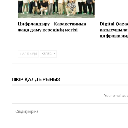
Цифрландыру – Қазақстанның
Digital Qaza
жаңа даму кезеңінің негізі
қатысушыла
цифрлық ин
АЛДЫҢҒЫ
КЕЛЕСІ
ПІКІР ҚАЛДЫРЫНЫЗ
Your email add