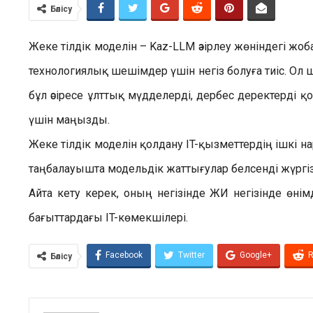
Бөлісу
Жеке тілдік моделін – Kaz-LLM әзірлеу жөніндегі жоб
технологиялық шешімдер үшін негіз болуға тиіс. Ол ше
бұл әсіресе ұлттық мүдделерді, дербес деректерді қо
үшін маңызды.
Жеке тілдік моделін қолдану IT-қызметтердің ішкі н
таңбалауышта модельдік жаттығулар белсенді жүргіз
Айта кету керек, оның негізінде ЖИ негізінде өнім
бағыттардағы IT-көмекшілері.
Facebook
Twitter
Google+
R
Бөлісу