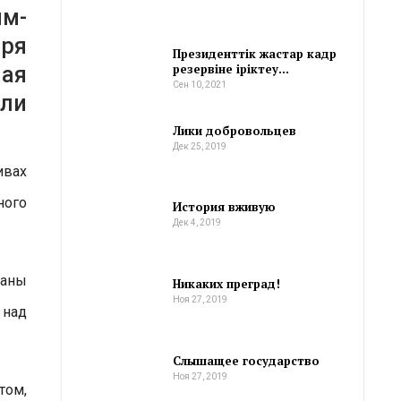
м-
ря
Президенттік жастар кадр
резервіне іріктеу…
ная
Сен 10, 2021
али
Лики добровольцев
Дек 25, 2019
ивах
ного
История вживую
Дек 4, 2019
даны
Никаких преград!
Ноя 27, 2019
 над
Слышащее государство
Ноя 27, 2019
том,