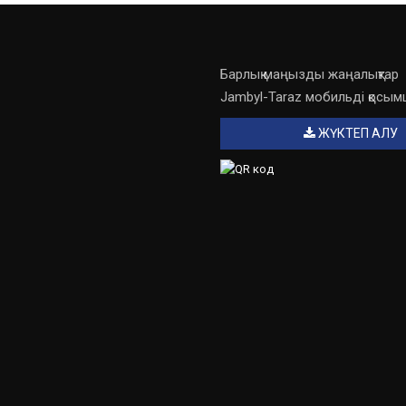
Барлық маңызды жаңалықтар
Jambyl-Taraz мобильді қосы
ЖҮКТЕП АЛУ