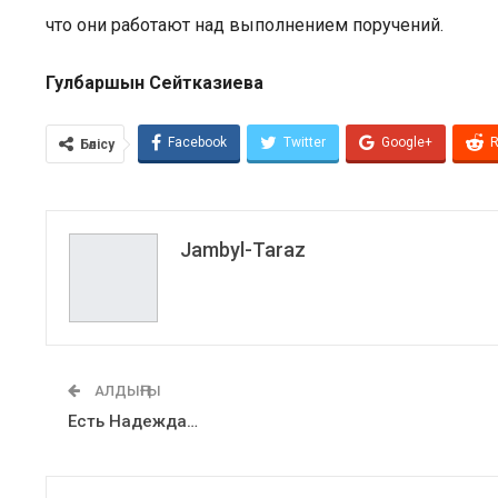
что они работают над выполнением поручений.
Гулбаршын Сейтказиева
Facebook
Twitter
Google+
R
Бөлісу
Jambyl-Taraz
АЛДЫҢҒЫ
Есть Надежда…