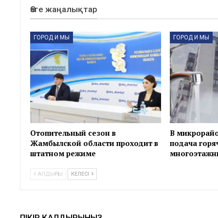
Өзге жаңалықтар
ГОРОД И МЫ
ГОРОД И МЫ
Отопительный сезон в
В микрорайо
Жамбылской области проходит в
подача горя
штатном режиме
многоэтажн
АЛДЫҢҒЫ
КЕЛЕСІ
ПІКІР ҚАЛДЫРЫНЫЗ