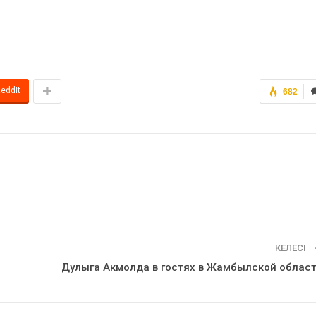
eddIt
682
КЕЛЕСІ
Дулыга Акмолда в гостях в Жамбылской облас