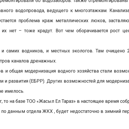
отремонтировали 60 водозаборов. Также отремонтированы
авного водопровода, ведущего к многоэтажкам. Канализ
Остается проблема краж металлических люков, заствля
их нет – тоже крадут. Вот чем оборачивается рост це
ь и самих водников, и местных экологов. Там очищено 
етров каналов дренажных.
ов и общая модернизация водного хозяйства стали возм
ии и развития (ЕБРР). Других возможностей для модерниз
не имелось.
г, то на базе ТОО «Жасыл Ел Тараз» в настоящее время соб
, по данным отдела ЖКХ , будет недостаточно в зимний пе