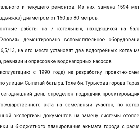
ального и текущего ремонтов. Из них: замена 1594 ме
адвижка) диаметром от 150 до 80 метров.
онтные работы на 7 котельных, находящихся на бал
Газовая» демонтировано вспомогательное оборудован
5/13, на его месте установят два водогрейных котла м
е, ревизии и опрессовке водонапорных насосов.
ксплуатацию с 1990 года) на разработку проектно-сме
о улицам Сыпатай батыра, Толе би, Турысова города Тараз
а сегодняшний день определен подрядчик-проектировщи
осударственного акта на земельный участок, по кото
енной экспертизы документов на замену системы отопле
ики и бюджетного планирования акимата города с расч