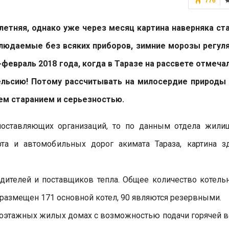
776
летняя, однако уже через месяц картина наверняка ст
блюдаемые без всяких приборов, зимние морозы регул
февраль 2018 года, когда в Таразе на рассвете отмеча
ельсию! Потому рассчитывать на милосердие природы
сем старанием и серьезностью.
опоставляющих организаций, то по данным отдела жили
рта и автомобильных дорог акимата Тараза, картина з
одителей и поставщиков тепла. Общее количество котель
 размещен 171 основной котел, 90 являются резервными.
огоэтажных жилых домах с возможностью подачи горячей 