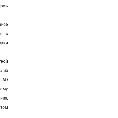
тров
ансе
ие с
арки
тной
» из
к АО
рому
ния,
етом