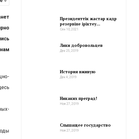
0
анет
Президенттік жастар кадр
резервіне іріктеу…
ярно
Сен 10, 2021
лись
Лики добровольцев
 нам
Дек 25, 2019
История вживую
щно-
Дек 4, 2019
десь
Никаких преград!
Ноя 27, 2019
ных-
Слышащее государство
воды
Ноя 27, 2019