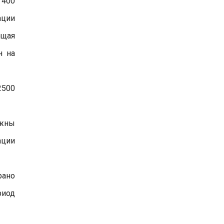
 400
ации
ющая
н на
2500
ожны
ации
рано
риод