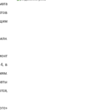
мата
ртов
ющим
млн.
монт
4, в
иям.
чаты
тся,
рго»