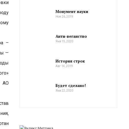
овки
Монумент науки
роду
Ноя 26, 2019
ному
Анти-веганство
Янв 15, 2020
ра –
ды —
История строк
воды
Авг 14, 2019
рго»
у АО
Будет сделано!
Янв 22, 2020
став
ния,
отан