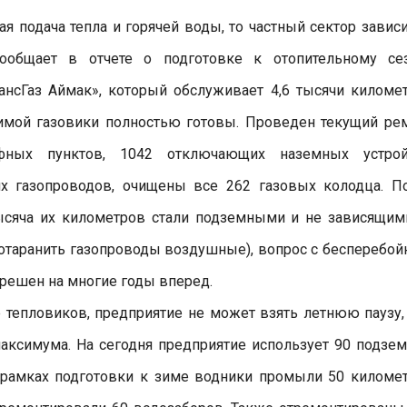
я подача тепла и горячей воды, то частный сектор зависи
сообщает в отчете о подготовке к отопительному се
нсГаз Аймак», который обслуживает 4,6 тысячи киломе
 зимой газовики полностью готовы. Проведен текущий ре
фных пунктов, 1042 отключающих наземных устрой
 газопроводов, очищены все 262 газовых колодца. П
тысяча их километров стали подземными и не зависящим
ротаранить газопроводы воздушные), вопрос с бесперебо
решен на многие годы вперед.
же тепловиков, предприятие не может взять летнюю паузу,
максимума. На сегодня предприятие использует 90 подзе
В рамках подготовки к зиме водники промыли 50 киломе