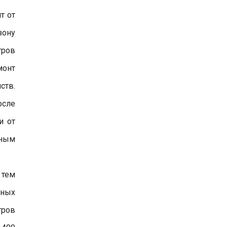
т от
зону
тров
монт
ств.
осле
и от
йным
 тем
мных
тров