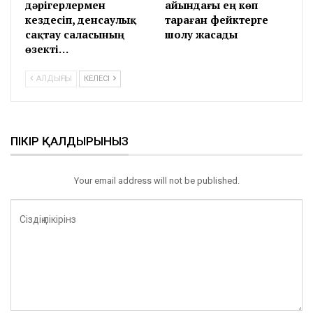
дәрігерлермен
айындағы ең көп
кездесіп, денсаулық
тараған фейктерге
сақтау саласының
шолу жасады
өзекті…
АЛДЫҢҒЫ
КЕЛЕСІ
ПІКІР ҚАЛДЫРЫНЫЗ
Your email address will not be published.