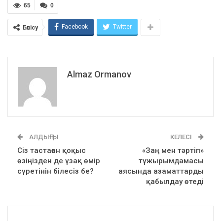
65
0
Facebook
Twitter
Бөлісу
Almaz Ormanov
АЛДЫҢҒЫ
КЕЛЕСІ
Сіз тастаған қоқыс
«Заң мен тәртіп»
өзіңізден де ұзақ өмір
тұжырымдамасы
сүретінін білесіз бе?
аясында азаматтарды
қабылдау өтеді