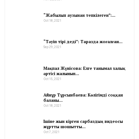
“Жабылып аузынан тепкілеген”:…
Oct 18, 2021
“Тәуіп тірі деді”: Таразда жоғалған…
Sep 29, 2021
Мақпал Жүнісова: Елге танымал халық
әртісі жалынып…
Oct 15, 2021
Айнұр Тұрсынбаева: Көлігімді соққан
баланы…
Oct 18, 2021
Ішіне жын кірген сарбаздың видеосы
жұртты шошытты…
Oct 7, 2021