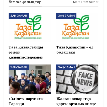
Өзге жаңалықтар
More From Author
ЗАҢ-ЗАМАН
ЗАҢ-ЗАМАН
Таза Қазақстанды
Таза Қазақстан – ел
өзіміз
болашағы
қалыптастырамыз
ЗАҢ-ЗАМАН
ЗАҢ-ЗАМАН
«Әділет» партиясы
Жалған ақпаратқа
Таразда
қарсы орталық шілде