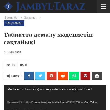
Басты бет
Заң-заман
ЗАҢ-ЗАМАН
Табиғатта демалу мәдениетін
сақтайық!
On
Jul 9, 2026
65
0
Бөлісу
Video
Media error: Format(s) not supported or source(s) not found
Player
Download File: https://z-taraz.kz/wp-content/uploads/2026/07/WhatsApp-Video-