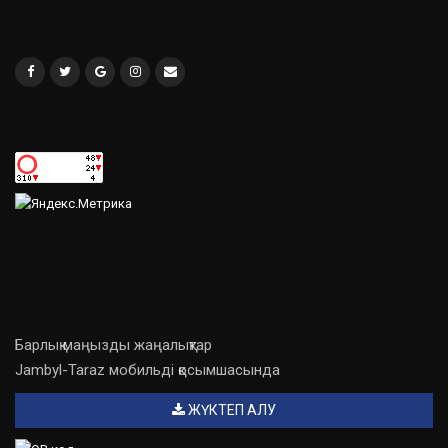
Барлық маңызды жаңалықтар
Jambyl-Taraz мобильді қосымшасында
ЖҮКТЕП АЛУ