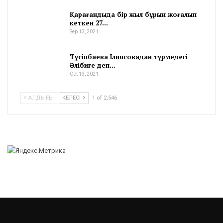
Қарағандыда бір жыл бұрын жоғалып
кеткен 27…
Sep 13, 2021
Түсіпбаева Ілиясовадан түрмедегі
Әлібиге деп…
Oct 13, 2021
АЛДЫҢҒЫ
КЕЛЕСІ
1 of 2,546