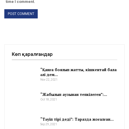
time I comment.
Көп қаралғандар
“Қанға боялып жатты, кішкентай бала
әлі дем…
Nov 22, 2021
“Жабылып аузынан тепкілеген”:…
Oct 18, 2021
“Тәуіп тірі деді”: Таразда жоғалған…
Sep 29, 2021