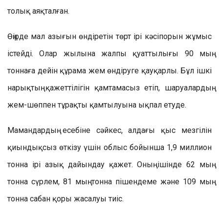
толық аяқталған.
Өңірде мал азығын өндіретін төрт ірі кәсіпорын жұмыс
істейді. Олар жылына жалпы қуаттылығы 90 мың
тоннаға дейін құрама жем өндіруге қауқарлы. Бұл ішкі
нарықтың қажеттілігін қамтамасыз етіп, шаруалардың
жем-шөппен тұрақты қамтылуына ықпал етуде.
Мамандардың есебіне сәйкес, алдағы қыс мезгілін
қиындықсыз өткізу үшін облыс бойынша 1,9 миллион
тонна ірі азық дайындау қажет. Оның ішінде 62 мың
тонна сүрлем, 81 мың тонна пішендеме және 109 мың
тонна сабан қоры жасалуы тиіс.