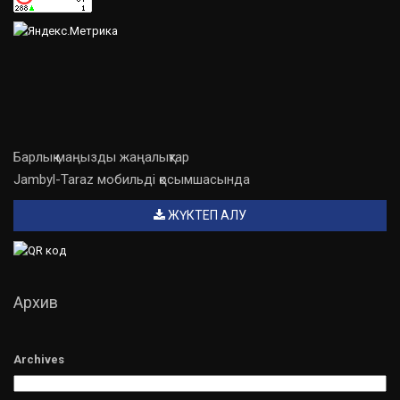
Барлық маңызды жаңалықтар
Jambyl-Taraz мобильді қосымшасында
ЖҮКТЕП АЛУ
Архив
Archives