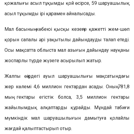
қожалығы асыл тұқымды қой өсірсе, 59 шаруашылық
асыл тұқымды ірі қарамен айналысады.
Мал басының көбеюі қысқы кезеңге қажетті жем-шөп
қорын сапалы әрі уақытылы дайындауды талап етеді.
Осы мақсатта облыста мал азығын дайындау науқаны
жоспарлы түрде жүзеге асырылып жатыр.
Жалпы өңірдегі ауыл шаруашылығы мақсатындағы
жер көлемі 4,6 миллион гектардан асады. Оның 781,8
мың гектары егістік болса, 3,5 миллион гектары
жайылымдық алқаптарды құрайды. Мұндай табиғи
мүмкіндік мал шаруашылығын дамытуға қолайлы
жағдай қалыптастырып отыр.