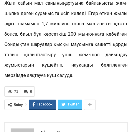
Жыл сайын мал санының артуына байланысты жем-
шөпке деген сұраныс та өсіп келеді. Егер өткен жылы
өңірге шамамен 1,7 миллион тонна мал азығы қажет
болса, биыл бұл көрсеткіш 200 мың тоннаға көбейген.
Сондықтан шаруалар қысқы маусымға қажетті қорды
толық қалыптастыру үшін жем-шөп дайындау
жұмыстарын күшейтіп, науқанды белгіленген
мерзімде аяқтауға күш салуда.
71
0
Facebook
Twitter
Бөлісу