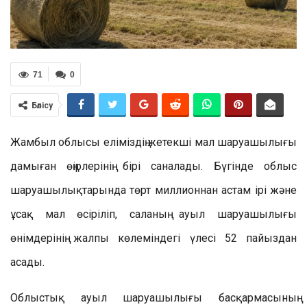
71
0
Бөлісу
Жамбыл облысы еліміздің жетекші мал шаруашылығы
дамыған өңірлерінің бірі саналады. Бүгінде облыс
шаруашылықтарында төрт миллионнан астам ірі және
ұсақ мал өсіріліп, саланың ауыл шаруашылығы
өнімдерінің жалпы көлеміндегі үлесі 52 пайыздан
асады.
Облыстық ауыл шаруашылығы басқармасының