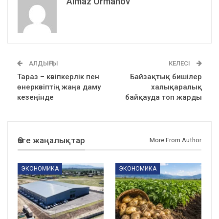
Almaz Ormanov
АЛДЫҢҒЫ
КЕЛЕСІ
Тараз – кәсіпкерлік пен
Байзақтық бишілер
өнеркәсіптің жаңа даму
халықаралық
кезеңінде
байқауда топ жарды
Өзге жаңалықтар
More From Author
ЭКОНОМИКА
ЭКОНОМИКА