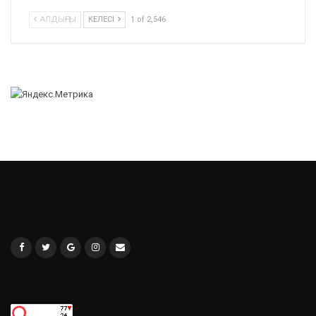
АЛДЫҢҒЫ
КЕЛЕСІ
1 of 2,546