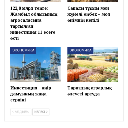
122,8 млрд теңге:
Сапалы тұқым мен
Жамбыл облысының
жүйелі еңбек – мол
агросаласына
өнімнің кепілі
тартылған
инвестиция 11 есеге
өсті
ЭКОНОМИКА
ЭКОНОМИКА
Инвестиция – өңір
Тараздың аграрлық
дамуының жаңа
әлеуеті артуда
серпіні
АЛДЫҢҒЫ
КЕЛЕСІ