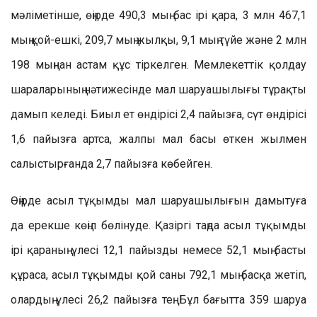
мәліметінше, өңірде 490,3 мың бас ірі қара, 3 млн 467,1
мың қой-ешкі, 209,7 мың жылқы, 9,1 мың түйе және 2 млн
198 мыңнан астам құс тіркелген. Мемлекеттік қолдау
шараларының нәтижесінде мал шаруашылығы тұрақты
дамып келеді. Биыл ет өндірісі 2,4 пайызға, сүт өндірісі
1,6 пайызға артса, жалпы мал басы өткен жылмен
салыстырғанда 2,7 пайызға көбейген.
Өңірде асыл тұқымды мал шаруашылығын дамытуға
да ерекше көңіл бөлінуде. Қазіргі таңда асыл тұқымды
ірі қараның үлесі 12,1 пайызды немесе 52,1 мың басты
құраса, асыл тұқымды қой саны 792,1 мың басқа жетіп,
олардың үлесі 26,2 пайызға тең. Бұл бағытта 359 шаруа