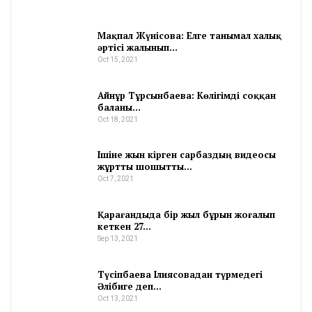
Мақпал Жүнісова: Елге танымал халық
әртісі жалынып…
Oct 15, 2021
Айнұр Тұрсынбаева: Көлігімді соққан
баланы…
Oct 18, 2021
Ішіне жын кірген сарбаздың видеосы
жұртты шошытты…
Oct 7, 2021
Қарағандыда бір жыл бұрын жоғалып
кеткен 27…
Sep 13, 2021
Түсіпбаева Ілиясовадан түрмедегі
Әлібиге деп…
Oct 13, 2021