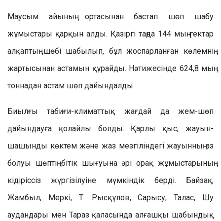
Маусым айының ортасынан бастап шөп шабу
жұмыстары қарқын алды. Қазіргі таңда 144 мың гектар
алқаптың шөбі шабылып, бұл жоспарланған көлемнің
жартысынан астамын құрайды. Нәтижесінде 624,8 мың
тоннадан астам шөп дайындалды.
Биылғы табиғи-климаттық жағдай да жем-шөп
дайындауға қолайлы болды. Қарлы қыс, жауын-
шашынды көктем және жаз мезгіліндегі жауынның аз
болуы шөптің бітік шығуына әрі орақ жұмыстарының
кідіріссіз жүргізілуіне мүмкіндік берді. Байзақ,
Жамбыл, Меркі, Т. Рысқұлов, Сарысу, Талас, Шу
аудандары мен Тараз қаласында алғашқы шабындық