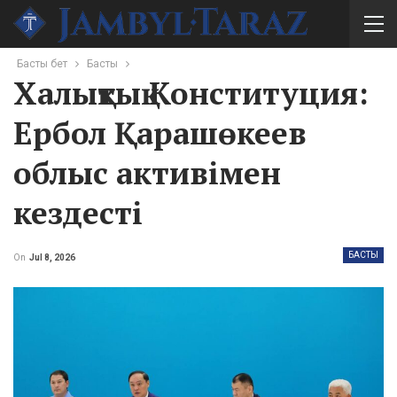
Басты бет
Басты
Халықтық Конституция:
Ербол Қарашөкеев
облыс активімен
кездесті
БАСТЫ
On
Jul 8, 2026