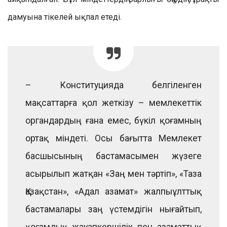
дамуына тікелей ықпал етеді.
– Конституцияда белгіленген
мақсаттарға қол жеткізу – мемлекеттік
органдардың ғана емес, бүкіл қоғамның
ортақ міндеті. Осы бағытта Мемлекет
басшысының бастамасымен жүзеге
асырылып жатқан «Заң мен тәртіп», «Таза
Қазақстан», «Адал азамат» жалпыұлттық
бастамалары заң үстемдігін нығайтып,
қоғамдық жауапкершілік пен азаматтық