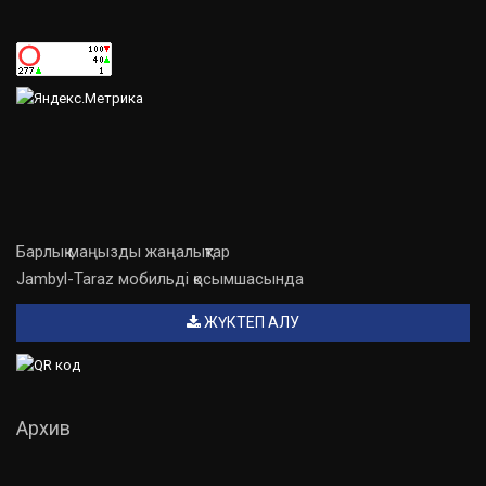
Барлық маңызды жаңалықтар
Jambyl-Taraz мобильді қосымшасында
ЖҮКТЕП АЛУ
Архив