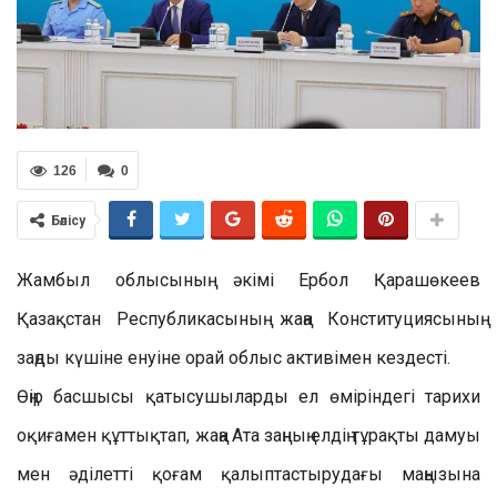
126
0
Бөлісу
Жамбыл облысының әкімі Ербол Қарашөкеев
Қазақстан Республикасының жаңа Конституциясының
заңды күшіне енуіне орай облыс активімен кездесті.
Өңір басшысы қатысушыларды ел өміріндегі тарихи
оқиғамен құттықтап, жаңа Ата заңның елдің тұрақты дамуы
мен әділетті қоғам қалыптастырудағы маңызына