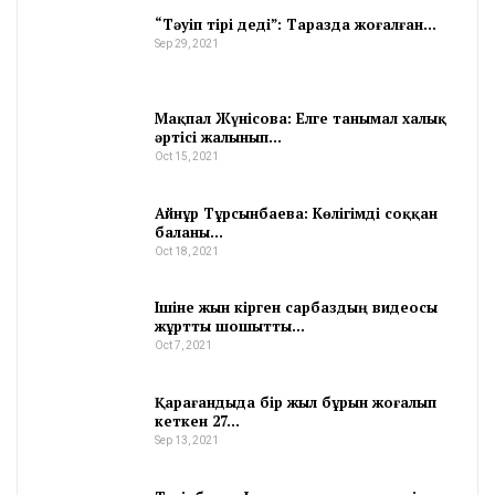
“Тәуіп тірі деді”: Таразда жоғалған…
Sep 29, 2021
Мақпал Жүнісова: Елге танымал халық
әртісі жалынып…
Oct 15, 2021
Айнұр Тұрсынбаева: Көлігімді соққан
баланы…
Oct 18, 2021
Ішіне жын кірген сарбаздың видеосы
жұртты шошытты…
Oct 7, 2021
Қарағандыда бір жыл бұрын жоғалып
кеткен 27…
Sep 13, 2021