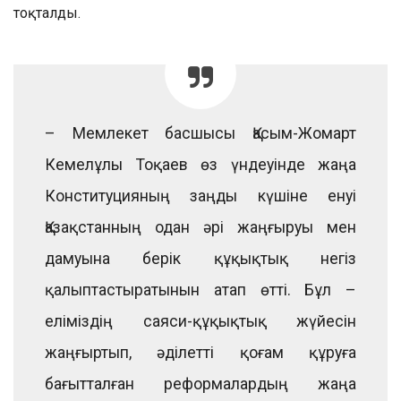
тоқталды.
– Мемлекет басшысы Қасым-Жомарт
Кемелұлы Тоқаев өз үндеуінде жаңа
Конституцияның заңды күшіне енуі
Қазақстанның одан әрі жаңғыруы мен
дамуына берік құқықтық негіз
қалыптастыратынын атап өтті. Бұл –
еліміздің саяси-құқықтық жүйесін
жаңғыртып, әділетті қоғам құруға
бағытталған реформалардың жаңа