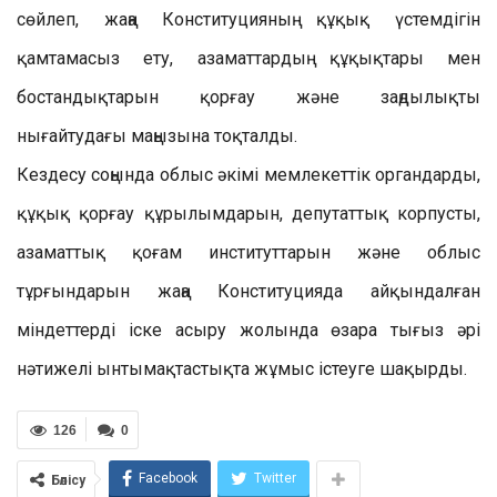
сөйлеп, жаңа Конституцияның құқық үстемдігін
қамтамасыз ету, азаматтардың құқықтары мен
бостандықтарын қорғау және заңдылықты
нығайтудағы маңызына тоқталды.
Кездесу соңында облыс әкімі мемлекеттік органдарды,
құқық қорғау құрылымдарын, депутаттық корпусты,
азаматтық қоғам институттарын және облыс
тұрғындарын жаңа Конституцияда айқындалған
міндеттерді іске асыру жолында өзара тығыз әрі
нәтижелі ынтымақтастықта жұмыс істеуге шақырды.
126
0
Facebook
Twitter
Бөлісу