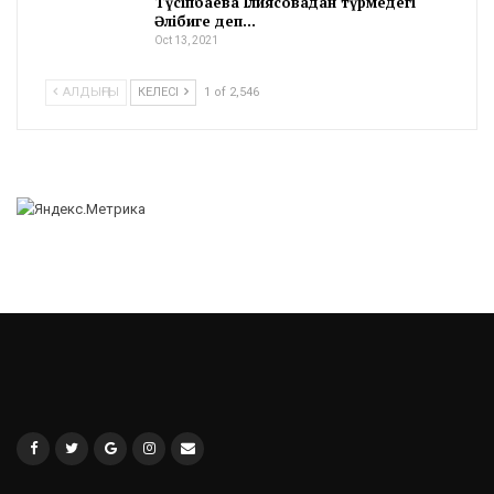
Түсіпбаева Ілиясовадан түрмедегі
Әлібиге деп…
Oct 13, 2021
АЛДЫҢҒЫ
КЕЛЕСІ
1 of 2,546