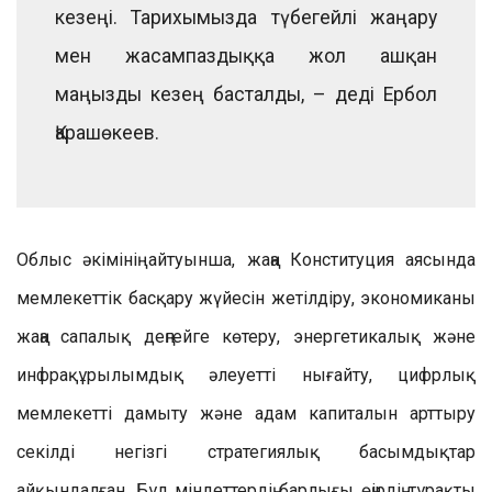
кезеңі. Тарихымызда түбегейлі жаңару
мен жасампаздыққа жол ашқан
маңызды кезең басталды, – деді Ербол
Қарашөкеев.
Облыс әкімінің айтуынша, жаңа Конституция аясында
мемлекеттік басқару жүйесін жетілдіру, экономиканы
жаңа сапалық деңгейге көтеру, энергетикалық және
инфрақұрылымдық әлеуетті нығайту, цифрлық
мемлекетті дамыту және адам капиталын арттыру
секілді негізгі стратегиялық басымдықтар
айқындалған. Бұл міндеттердің барлығы өңірдің тұрақты