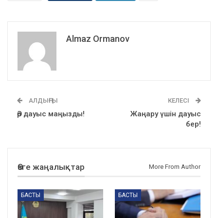
Almaz Ormanov
АЛДЫҢҒЫ
КЕЛЕСІ
Әр дауыс маңызды!
Жаңару үшін дауыс
бер!
Өзге жаңалықтар
More From Author
БАСТЫ
БАСТЫ