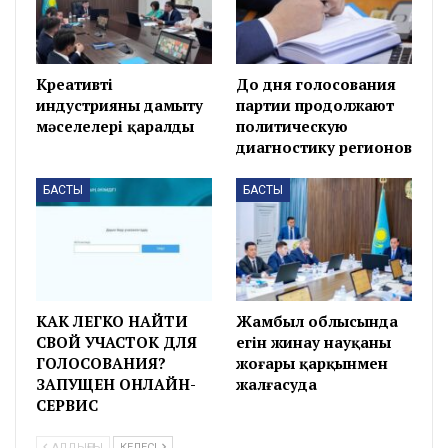
Креативті
До дня голосования
индустрияны дамыту
партии продолжают
мәселелері қаралды
политическую
диагностику регионов
БАСТЫ
БАСТЫ
КАК ЛЕГКО НАЙТИ
Жамбыл облысында
СВОЙ УЧАСТОК ДЛЯ
егін жинау науқаны
ГОЛОСОВАНИЯ?
жоғары қарқынмен
ЗАПУЩЕН ОНЛАЙН-
жалғасуда
СЕРВИС
АЛДЫҢҒЫ
КЕЛЕСІ