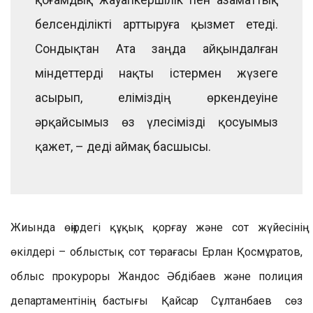
белсенділікті арттыруға қызмет етеді.
Сондықтан Ата заңда айқындалған
міндеттерді нақты істермен жүзеге
асырып, еліміздің өркендеуіне
әрқайсымыз өз үлесімізді қосуымыз
қажет, – деді аймақ басшысы.
Жиында өңірдегі құқық қорғау және сот жүйесінің
өкілдері – облыстық сот төрағасы Ерлан Қосмұратов,
облыс прокуроры Жандос Әбдібаев және полиция
департаментінің бастығы Қайсар Сұлтанбаев сөз