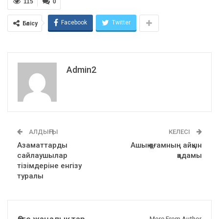
115
0
Facebook
Twitter
Бөлісу
Admin2
АЛДЫҢҒЫ
КЕЛЕСІ
Азаматтарды
Ашық қоғамның айқын
сайлаушылар
қадамы
тізімдеріне енгізу
туралы
Өзге жаңалықтар
More From Author