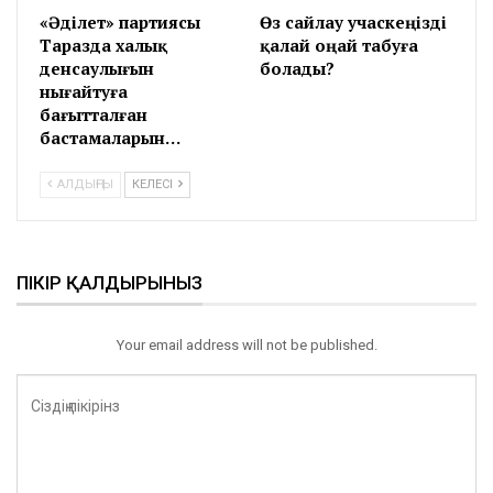
«Әділет» партиясы
Өз сайлау учаскеңізді
Таразда халық
қалай оңай табуға
денсаулығын
болады?
нығайтуға
бағытталған
бастамаларын…
АЛДЫҢҒЫ
КЕЛЕСІ
ПІКІР ҚАЛДЫРЫНЫЗ
Your email address will not be published.