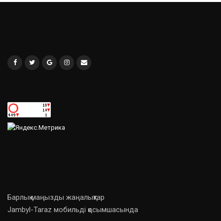
Барлық маңызды жаңалықтар
Jambyl-Taraz мобильді қосымшасында