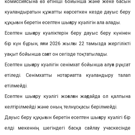
комиссиясына өз өтініші бойынша және жеке басын
куәландыратын құжатты көрсеткен кезде дауыс беру
құқығын беретiн есептен шығару куәлігін ала алады.
Есептен шығару куәліктерін беру дауыс беру күнінен
бір күн бұрын, яғни 2026 жылғы 22 тамызда жергілікті
уақыт бойынша сағат он сегізде тоқтатылады.
Есептен шығару куәлігін сенімхат бойынша алуға рұқсат
етіледі. Сенімхатты нотариатта куәландыру талап
етілмейді.
Есептен шығару куәлігі жоғалған жағдайда ол қалпына
келтірілмейді және оның телнұсқасы берілмейді.
Дауыс беру құқығын беретін есептен шығару куәлігі бір
елді мекеннің шегіндегі басқа сайлау учаскесінде