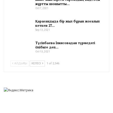
жұртты шошытты…
Oct 7, 2021
Қарағандыда бір жыл бұрын жоғалып
кеткен 27…
Sep 13, 2021
Түсіпбаева Ілиясовадан түрмедегі
Әлібиге деп…
Oct 13, 2021
АЛДЫҢҒЫ
КЕЛЕСІ
1 of 2,546