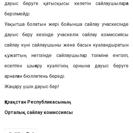
дауыс беруге қатысқысы келетін сайлаушыларға
берілмейді.
Уақытша болатын жері бойынша сайлау учаскесінде
дауыс беру кезінде учаскелік сайлау комиссиясы
сайлау күні сайлаушыны жеке басын куәландыратын
құжаттың негізінде сайлаушылар тізіміне енгізіп,
есептен шығару куәлігінің орнына дауыс беруге
арналған бюллетень береді.
Жаңару үшін дауыс бер!
Қазақстан Республикасының
Орталық сайлау комиссиясы