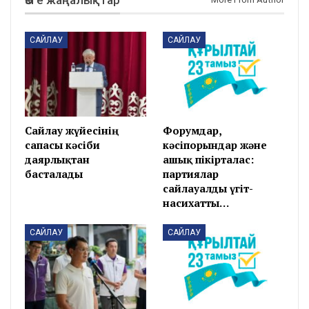
САЙЛАУ
САЙЛАУ
Сайлау жүйесінің
Форумдар,
сапасы кәсіби
кәсіпорындар және
даярлықтан
ашық пікірталас:
басталады
партиялар
сайлауалды үгіт-
насихатты…
САЙЛАУ
САЙЛАУ