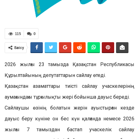
115
0
Бөлісу
2026 жылғы 23 тамызда Қазақстан Республикасы
Құрылтайының депутаттарын сайлау өтеді.
Қазақстан азаматтары тиісті сайлау учаскелерінің
аумағындағы тұрғылықты жері бойынша дауыс береді.
Сайлаушы өзінің болатын жерін ауыстырған кезде
дауыс беру күніне он бес күн қалғанда немесе 2026
жылғы 7 тамыздан бастап учаскелiк сайлау