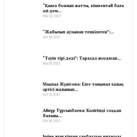
“Қанға боялып жатты, кішкентай бала
әлі дем…
Nov 22, 2021
“Жабылып аузынан тепкілеген”:…
Oct 18, 2021
“Тәуіп тірі деді”: Таразда жоғалған…
Sep 29, 2021
Мақпал Жүнісова: Елге танымал халық
әртісі жалынып…
Oct 15, 2021
Айнұр Тұрсынбаева: Көлігімді соққан
баланы…
Oct 18, 2021
Ішіне жын кірген сарбаздың видеосы