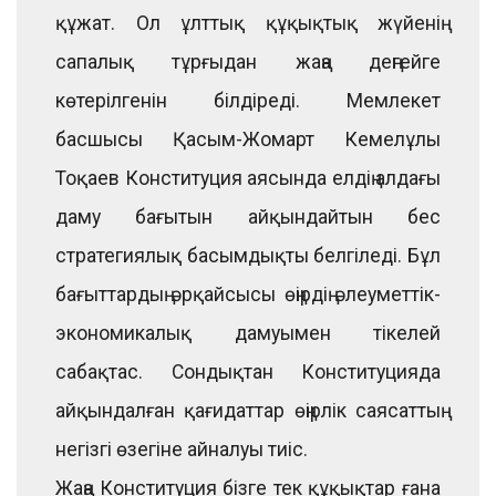
құжат. Ол ұлттық құқықтық жүйенің
сапалық тұрғыдан жаңа деңгейге
көтерілгенін білдіреді. Мемлекет
басшысы Қасым-Жомарт Кемелұлы
Тоқаев Конституция аясында елдің алдағы
даму бағытын айқындайтын бес
стратегиялық басымдықты белгіледі. Бұл
бағыттардың әрқайсысы өңірдің әлеуметтік-
экономикалық дамуымен тікелей
сабақтас. Сондықтан Конституцияда
айқындалған қағидаттар өңірлік саясаттың
негізгі өзегіне айналуы тиіс.
Жаңа Конституция бізге тек құқықтар ғана