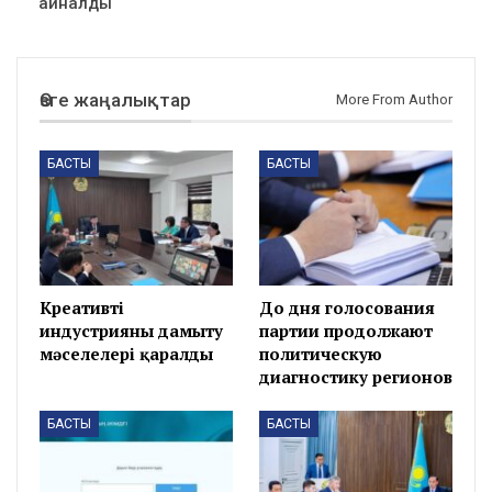
айналды
Өзге жаңалықтар
More From Author
БАСТЫ
БАСТЫ
Креативті
До дня голосования
индустрияны дамыту
партии продолжают
мәселелері қаралды
политическую
диагностику регионов
БАСТЫ
БАСТЫ