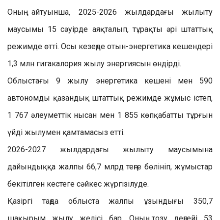
Оның айтуынша, 2025-2026 жылдардағы жылыту
маусымы 15 сәуірде аяқталып, тұрақты әрі штаттық
режимде өтті. Осы кезеңде отын-энергетика кешендері
1,3 млн гигакалория жылу энергиясын өндірді.
Облыстағы 9 жылу энергетика кешені мен 590
автономды қазандық штаттық режимде жұмыс істеп,
1 767 әлеуметтік нысан мен 1 855 көпқабатты тұрғын
үйді жылумен қамтамасыз етті.
2026-2027 жылдардағы жылыту маусымына
дайындыққа жалпы 66,7 млрд теңге бөлініп, жұмыстар
бекітілген кестеге сәйкес жүргізілуде.
Қазіргі таңда облыста жалпы ұзындығы 350,7
шақырым жылу желісі бар. Оның тозу деңгейі 53