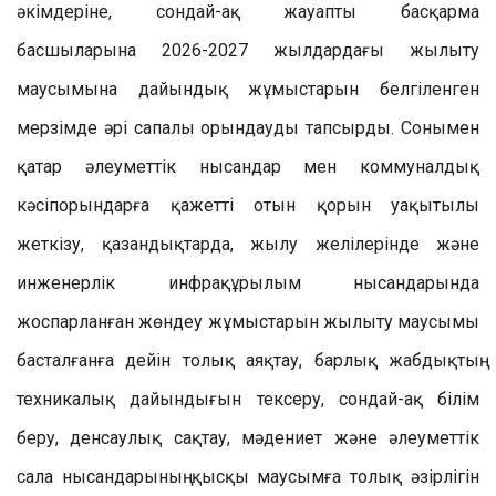
әкімдеріне, сондай-ақ жауапты басқарма
басшыларына 2026-2027 жылдардағы жылыту
маусымына дайындық жұмыстарын белгіленген
мерзімде әрі сапалы орындауды тапсырды. Сонымен
қатар әлеуметтік нысандар мен коммуналдық
кәсіпорындарға қажетті отын қорын уақытылы
жеткізу, қазандықтарда, жылу желілерінде және
инженерлік инфрақұрылым нысандарында
жоспарланған жөндеу жұмыстарын жылыту маусымы
басталғанға дейін толық аяқтау, барлық жабдықтың
техникалық дайындығын тексеру, сондай-ақ білім
беру, денсаулық сақтау, мәдениет және әлеуметтік
сала нысандарының қысқы маусымға толық әзірлігін