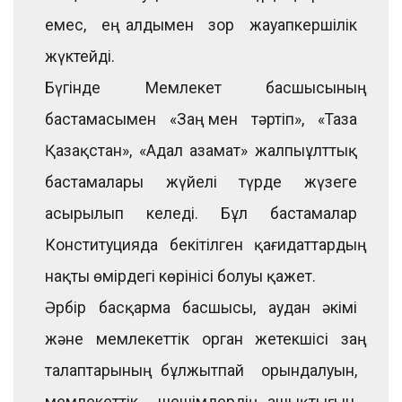
емес, ең алдымен зор жауапкершілік
жүктейді.
Бүгінде Мемлекет басшысының
бастамасымен «Заң мен тәртіп», «Таза
Қазақстан», «Адал азамат» жалпыұлттық
бастамалары жүйелі түрде жүзеге
асырылып келеді. Бұл бастамалар
Конституцияда бекітілген қағидаттардың
нақты өмірдегі көрінісі болуы қажет.
Әрбір басқарма басшысы, аудан әкімі
және мемлекеттік орган жетекшісі заң
талаптарының бұлжытпай орындалуын,
мемлекеттік шешімдердің ашықтығын,