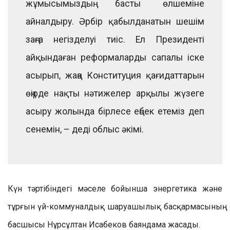
жұмысымыздың басты өлшеміне
айналдыру. Әрбір қабылданатын шешім
заңға негізделуі тиіс. Ел Президенті
айқындаған реформаларды сапалы іске
асырып, жаңа Конституция қағидаттарын
өңірде нақты нәтижелер арқылы жүзеге
асыру жолында бірлесе еңбек етеміз деп
сенемін, – деді облыс әкімі.
Күн тәртібіндегі мәселе бойынша энергетика және
тұрғын үй-коммуналдық шаруашылық басқармасының
басшысы Нұрсұлтан Исабеков баяндама жасады.