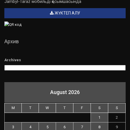
Jambyl-Taraz мобильді қосымшасында
ЖҮКТЕП АЛУ
Архив
Archives
August 2026
M
T
W
T
F
S
S
1
2
3
4
5
6
7
8
9