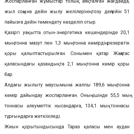
Жоспарланған жұмыстар толық аяқталған жағдайда,
жыл соңына дейін жылу желілерінің тозу деңгейін 51
пайызға дейін төмендету көзделіп отыр.
Қазіргі уақытта отын-энергетика кешендерінде 20,1
мың тонна мазут пен 1,3 мың тонна көмірдің резервтік
қоры қалыптастырылған. Сонымен қатар Жаңатас
қаласындағы қазандықта 2,1 мың тонна көмір қоры
бар.
Алдағы жылыту маусымына жалпы 189,6 мың тонна
көмір дайындау жоспарланған. Оның ішінде 55,5 мың
тоннасы әлеуметтік нысандарға, 134,1 мың тоннасы
тұрғындарға жеткізіледі.
Жиын қорытындысында Тараз қаласы мен аудан