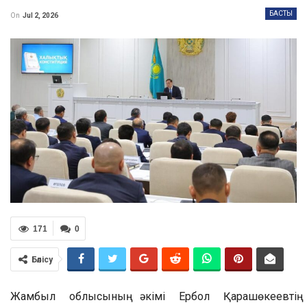
БАСТЫ
On
Jul 2, 2026
171
0
Бөлісу
Жамбыл облысының әкімі Ербол Қарашөкеевтің