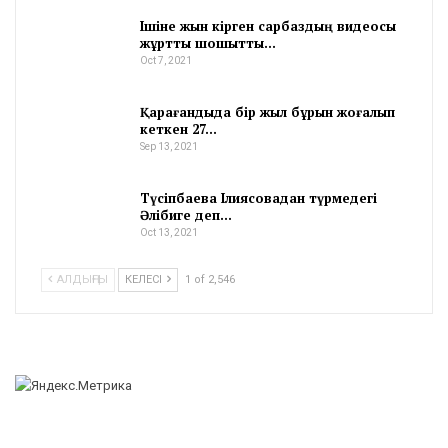
Ішіне жын кірген сарбаздың видеосы
жұртты шошытты…
Oct 7, 2021
Қарағандыда бір жыл бұрын жоғалып
кеткен 27…
Sep 13, 2021
Түсіпбаева Ілиясовадан түрмедегі
Әлібиге деп…
Oct 13, 2021
АЛДЫҢҒЫ
КЕЛЕСІ
1 of 2,546