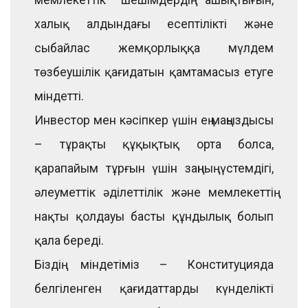
халық алдындағы есептілікті және
сыбайлас жемқорлыққа мүлдем
төзбеушілік қағидатын қамтамасыз етуге
міндетті.
Инвестор мен кәсіпкер үшін ең маңыздысы
– тұрақты құқықтық орта болса,
қарапайым тұрғын үшін заңның үстемдігі,
әлеуметтік әділеттілік және мемлекеттің
нақты қолдауы басты құндылық болып
қала береді.
Біздің міндетіміз – Конституцияда
белгіленген қағидаттарды күнделікті