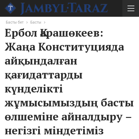
Басты бет
Басты
Ербол Қарашөкеев:
Жаңа Конституцияда
айқындалған
қағидаттарды
күнделікті
жұмысымыздың басты
өлшеміне айналдыру –
негізгі міндетіміз