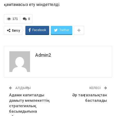
қамтамасыз ету міндеттелді.
171
0
Facebook
Twitter
Бөлісу
Admin2
АЛДЫҢҒЫ
КЕЛЕСІ
Адами капиталды
Әр таң тазалықтан
дамыту мемлекеттің
басталады
стратегиялық
басымдығына