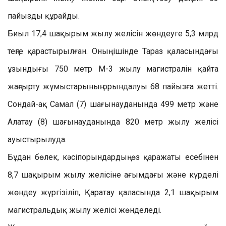
пайызды құрайды.
Биыл 17,4 шақырым жылу желісін жөндеуге 5,3 млрд
теңге қарастырылған. Оның ішінде Тараз қаласындағы
ұзындығы 750 метр М-3 жылу магистралін қайта
жаңғырту жұмыстарының орындалуы 68 пайызға жетті.
Сондай-ақ Самал (7) шағынауданында 499 метр және
Алатау (8) шағынауданында 820 метр жылу желісі
ауыстырылуда.
Бұдан бөлек, кәсіпорындардың өз қаражаты есебінен
8,7 шақырым жылу желісіне ағымдағы және күрделі
жөндеу жүргізіліп, Қаратау қаласында 2,1 шақырым
магистральдық жылу желісі жөнделеді.