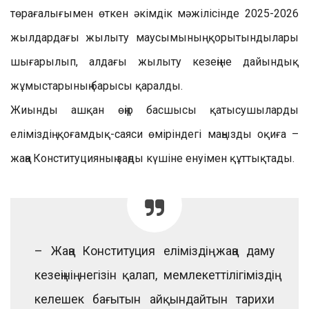
төрағалығымен өткен әкімдік мәжілісінде 2025-2026
жылдардағы жылыту маусымының қорытындылары
шығарылып, алдағы жылыту кезеңіне дайындық
жұмыстарының барысы қаралды.
Жиынды ашқан өңір басшысы қатысушыларды
еліміздің қоғамдық-саяси өміріндегі маңызды оқиға –
жаңа Конституцияның заңды күшіне енуімен құттықтады.
– Жаңа Конституция еліміздің жаңа даму
кезеңінің негізін қалап, мемлекеттілігіміздің
келешек бағытын айқындайтын тарихи