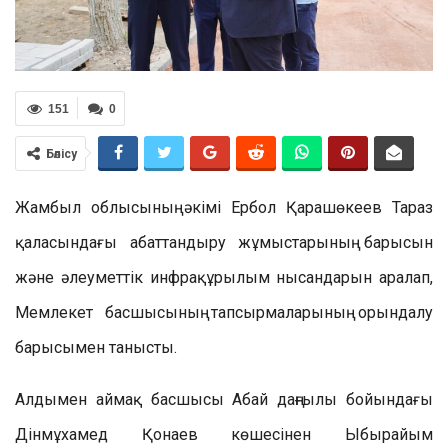
151
0
Бөлісу
Жамбыл облысының әкімі Ербол Қарашөкеев Тараз
қаласындағы абаттандыру жұмыстарының барысын
және әлеуметтік инфрақұрылым нысандарын аралап,
Мемлекет басшысының тапсырмаларының орындалу
барысымен танысты.
Алдымен аймақ басшысы Абай даңғылы бойындағы
Дінмұхамед Қонаев көшесінен Ыбырайым