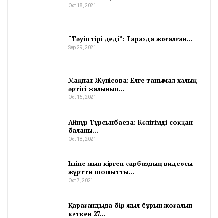
Oct 18, 2021
“Тәуіп тірі деді”: Таразда жоғалған…
Sep 29, 2021
Мақпал Жүнісова: Елге танымал халық
әртісі жалынып…
Oct 15, 2021
Айнұр Тұрсынбаева: Көлігімді соққан
баланы…
Oct 18, 2021
Ішіне жын кірген сарбаздың видеосы
жұртты шошытты…
Oct 7, 2021
Қарағандыда бір жыл бұрын жоғалып
кеткен 27…