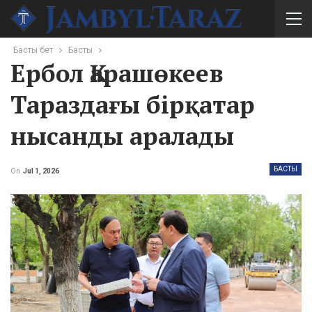
Басты бет
Басты
Ербол Қарашөкеев
Тараздағы бірқатар
нысанды аралады
БАСТЫ
On
Jul 1, 2026