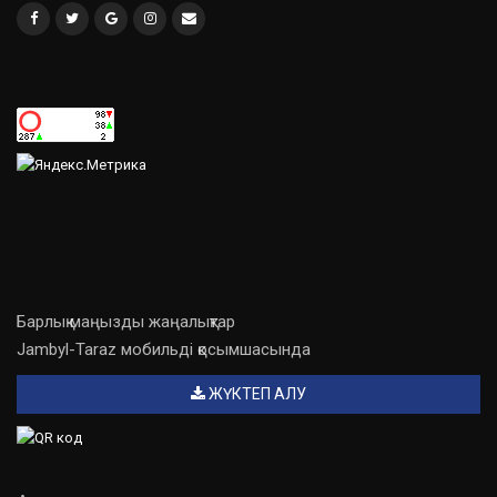
Барлық маңызды жаңалықтар
Jambyl-Taraz мобильді қосымшасында
ЖҮКТЕП АЛУ