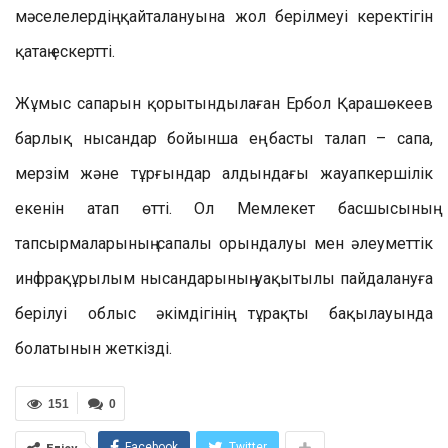
мәселелердің қайталануына жол берілмеуі керектігін
қатаң ескертті.
Жұмыс сапарын қорытындылаған Ербол Қарашөкеев
барлық нысандар бойынша ең басты талап – сапа,
мерзім және тұрғындар алдындағы жауапкершілік
екенін атап өтті. Ол Мемлекет басшысының
тапсырмаларының сапалы орындалуы мен әлеуметтік
инфрақұрылым нысандарының уақытылы пайдалануға
берілуі облыс әкімдігінің тұрақты бақылауында
болатынын жеткізді.
151
0
Facebook
Twitter