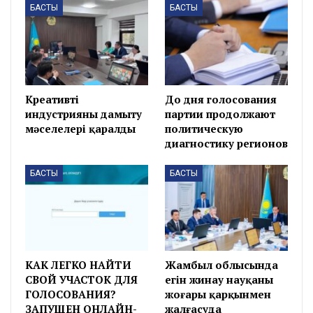
БАСТЫ
БАСТЫ
Креативті
До дня голосования
индустрияны дамыту
партии продолжают
мәселелері қаралды
политическую
диагностику регионов
БАСТЫ
БАСТЫ
КАК ЛЕГКО НАЙТИ
Жамбыл облысында
СВОЙ УЧАСТОК ДЛЯ
егін жинау науқаны
ГОЛОСОВАНИЯ?
жоғары қарқынмен
ЗАПУЩЕН ОНЛАЙН-
жалғасуда