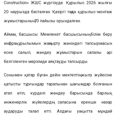
Construction» ЖШС жүргізуде. Құрылыс 2026 жылғы
20 наурызда басталған. Қазіргі таңда құрылыс-монтаж
жұмыстарының 70 пайызы орындалған.
Аймақ басшысы Мемлекет басшысының білім беру
инфрақұрылымын жаңғырту жөніндегі тапсырмасын
еске салып, жөндеу жұмыстарын сапалы әрі
белгіленген мерзімде аяқтауды тапсырды.
Сонымен қатар бұған дейін мектептің жылу жүйесіне
қатысты тұрғындар тарапынан шағымдар болғанын
атап өтіп, күрделі жөндеу барысында барлық
инженерлік жүйелердің сапасына ерекше назар
аударуды талап етті. Алдағы уақытта мұндай