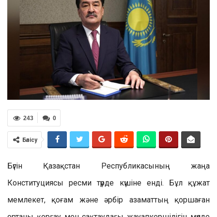
243
0
Бөлісу
Бүгін Қазақстан Республикасының жаңа
Конституциясы ресми түрде күшіне енді. Бұл құжат
мемлекет, қоғам және әрбір азаматтың қоршаған
ортаны қорғау мен сақтаудағы жауапкершілігін мүлде