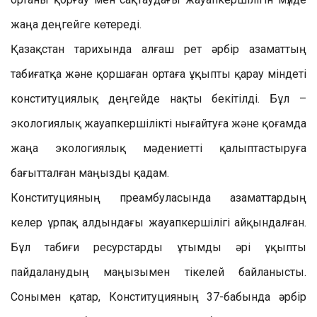
жаңа деңгейге көтереді.
Қазақстан тарихында алғаш рет әрбір азаматтың
табиғатқа және қоршаған ортаға ұқыпты қарау міндеті
конституциялық деңгейде нақты бекітілді. Бұл –
экологиялық жауапкершілікті нығайтуға және қоғамда
жаңа экологиялық мәдениетті қалыптастыруға
бағытталған маңызды қадам.
Конституцияның преамбуласында азаматтардың
келер ұрпақ алдындағы жауапкершілігі айқындалған.
Бұл табиғи ресурстарды ұтымды әрі ұқыпты
пайдаланудың маңызымен тікелей байланысты.
Сонымен қатар, Конституцияның 37-бабында әрбір