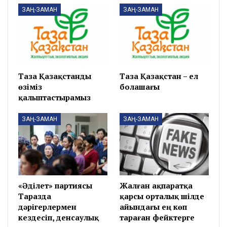
ЗАҢ-ЗАМАН
ЗАҢ-ЗАМАН
Таза Қазақстанды
Таза Қазақстан – ел
өзіміз
болашағы
қалыптастырамыз
ЗАҢ-ЗАМАН
ЗАҢ-ЗАМАН
«Әділет» партиясы
Жалған ақпаратқа
Таразда
қарсы орталық шілде
дәрігерлермен
айындағы ең көп
кездесіп, денсаулық
тараған фейктерге