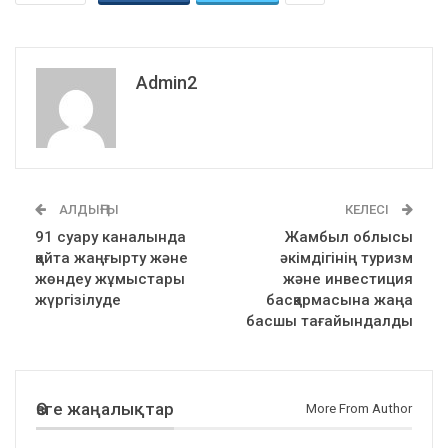
Admin2
АЛДЫҢҒЫ
КЕЛЕСІ
91 суару каналында
Жамбыл облысы
қайта жаңғырту және
әкімдігінің туризм
жөндеу жұмыстары
және инвестиция
жүргізілуде
басқармасына жаңа
басшы тағайындалды
Өзге жаңалықтар
More From Author