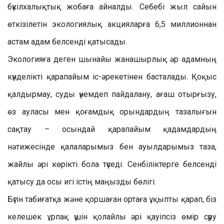
бүкілхалықтық жобаға айналды. Себебі жыл сайын
өткізілетін экологиялық акцияларға 6,5 миллионнан
астам адам белсенді қатысады.
Экологияға деген шынайы жанашырлық әр адамның
күнделікті қарапайым іс-әрекетінен басталады. Қоқыс
қалдырмау, суды үнемдеп пайдалану, ағаш отырғызу,
өз ауласы мен қоғамдық орындардың тазалығын
сақтау – осындай қарапайым қадамдардың
нәтижесінде қалаларымыз бен ауылдарымыз таза,
жайлы әрі көрікті бола түседі. Сенбіліктерге белсенді
қатысу да осы игі істің маңызды бөлігі.
Бүгін табиғатқа және қоршаған ортаға ұқыпты қарап, біз
келешек ұрпақ үшін қолайлы әрі қауіпсіз өмір сүру