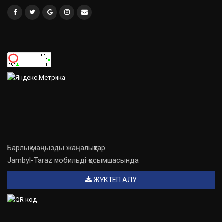
Барлық маңызды жаңалықтар
Jambyl-Taraz мобильді қосымшасында
ЖҮКТЕП АЛУ