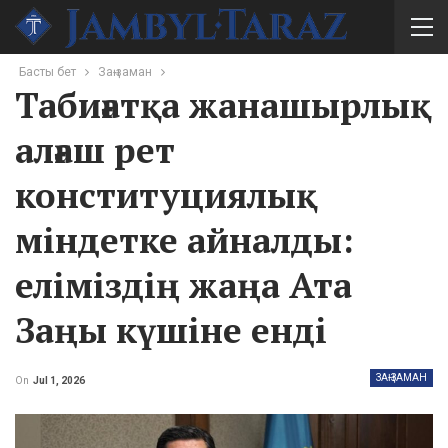
Басты бет
Заң-заман
Табиғатқа жанашырлық
алғаш рет
конституциялық
міндетке айналды:
еліміздің жаңа Ата
Заңы күшіне енді
ЗАҢ-ЗАМАН
On
Jul 1, 2026