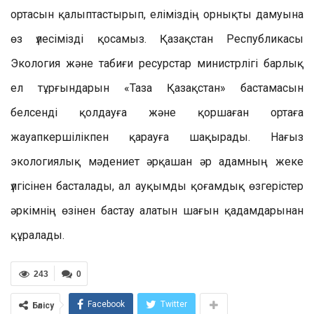
ортасын қалыптастырып, еліміздің орнықты дамуына
өз үлесімізді қосамыз. Қазақстан Республикасы
Экология және табиғи ресурстар министрлігі барлық
ел тұрғындарын «Таза Қазақстан» бастамасын
белсенді қолдауға және қоршаған ортаға
жауапкершілікпен қарауға шақырады. Нағыз
экологиялық мәдениет әрқашан әр адамның жеке
үлгісінен басталады, ал ауқымды қоғамдық өзгерістер
әркімнің өзінен бастау алатын шағын қадамдарынан
құралады.
243
0
Facebook
Twitter
Бөлісу