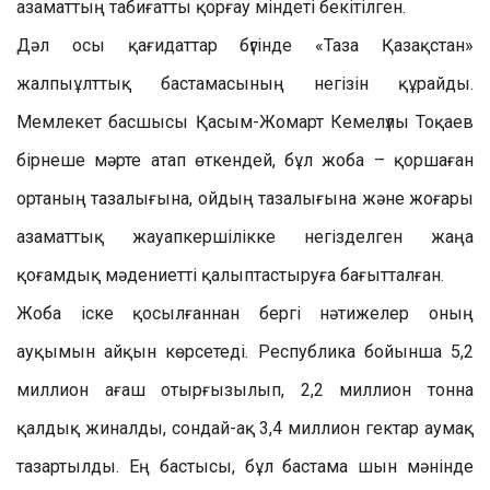
азаматтың табиғатты қорғау міндеті бекітілген.
Дәл осы қағидаттар бүгінде «Таза Қазақстан»
жалпыұлттық бастамасының негізін құрайды.
Мемлекет басшысы Қасым-Жомарт Кемелүлы Тоқаев
бірнеше мәрте атап өткендей, бұл жоба – қоршаған
ортаның тазалығына, ойдың тазалығына және жоғары
азаматтық жауапкершілікке негізделген жаңа
қоғамдық мәдениетті қалыптастыруға бағытталған.
Жоба іске қосылғаннан бергі нәтижелер оның
ауқымын айқын көрсетеді. Республика бойынша 5,2
миллион ағаш отырғызылып, 2,2 миллион тонна
қалдық жиналды, сондай-ақ 3,4 миллион гектар аумақ
тазартылды. Ең бастысы, бұл бастама шын мәнінде