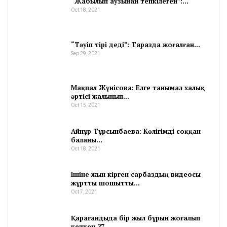
“Жабылып аузынан тепкілеген”:…
Oct 18, 2021
“Тәуіп тірі деді”: Таразда жоғалған…
Sep 29, 2021
Мақпал Жүнісова: Елге танымал халық
әртісі жалынып…
Oct 15, 2021
Айнұр Тұрсынбаева: Көлігімді соққан
баланы…
Oct 18, 2021
Ішіне жын кірген сарбаздың видеосы
жұртты шошытты…
Oct 7, 2021
Қарағандыда бір жыл бұрын жоғалып
кеткен 27…