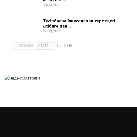
Sep 13, 2021
Түсіпбаева Ілиясовадан түрмедегі
Әлібиге деп…
Oct 13, 2021
АЛДЫҢҒЫ
КЕЛЕСІ
1 of 2,546