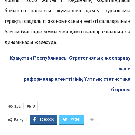
Жалпы, 2026 жылғы I тоқсанның қорытындысы
бойынша халықты жұмыспен қамту құрылымы
тұрақты сақталып, экономиканың негізгі салаларының
басым бөлігінде жұмыспен қамтылғандар санының оң
динамикасы жалғасуда.
Қазақстан Республикасы Стратегиялық жоспарлау
және
реформалар агенттігінің Ұлттық статистика
бюросы
101
0
Facebook
Twitter
Бөлісу