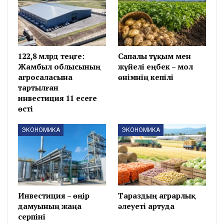
122,8 млрд теңге:
Сапалы тұқым мен
Жамбыл облысының
жүйелі еңбек – мол
агросаласына
өнімнің кепілі
тартылған
инвестиция 11 есеге
өсті
ЭКОНОМИКА
ЭКОНОМИКА
Инвестиция – өңір
Тараздың аграрлық
дамуының жаңа
әлеуеті артуда
серпіні