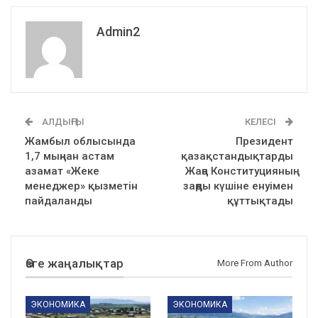
Admin2
АЛДЫҢҒЫ
КЕЛЕСІ
Жамбыл облысында
Президент
1,7 мыңнан астам
қазақстандықтарды
азамат «Жеке
Жаңа Конституцияның
менеджер» қызметін
заңды күшіне енуімен
пайдаланды
құттықтады
Өзге жаңалықтар
More From Author
ЭКОНОМИКА
ЭКОНОМИКА