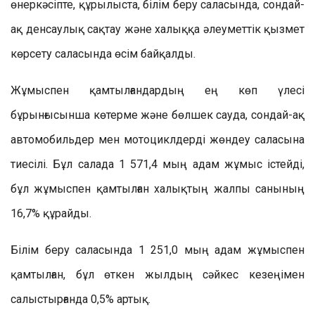
өнеркәсіпте, құрылыста, білім беру саласында, сондай-
ақ денсаулық сақтау және халыққа әлеуметтік қызмет
көрсету саласында өсім байқалды.
Жұмыспен қамтылғандардың ең көп үлесі
бұрынғысынша көтерме және бөлшек сауда, сондай-ақ
автомобильдер мен мотоциклдерді жөндеу саласына
тиесілі. Бұл салада 1 571,4 мың адам жұмыс істейді,
бұл жұмыспен қамтылған халықтың жалпы санының
16,7% құрайды.
Білім беру саласында 1 251,0 мың адам жұмыспен
қамтылған, бұл өткен жылдың сәйкес кезеңімен
салыстырғанда 0,5% артық.