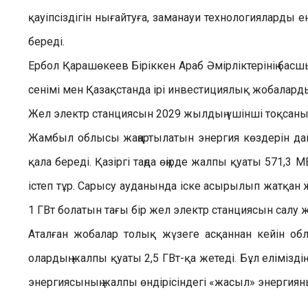
қауіпсіздігін нығайтуға, заманауи технологияларды
береді.
Ербол Қарашөкеев Біріккен Араб Әмірліктерінің бас
сенімі мен Қазақстанда ірі инвестициялық жобалард
Жел электр станциясын 2029 жылдың үшінші тоқсаны
Жамбыл облысы жаңартылатын энергия көздерін дам
қала береді. Қазіргі таңда өңірде жалпы қуаты 571,3
істеп тұр. Сарысу ауданында іске асырылып жатқан
1 ГВт болатын тағы бір жел электр станциясын салу 
Аталған жобалар толық жүзеге асқаннан кейін об
олардың жалпы қуаты 2,5 ГВт-қа жетеді. Бұл еліміздің о
энергиясының жалпы өндірісіндегі «жасыл» энергияның