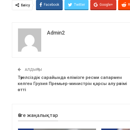
Facebook
Twitter
Google+
R
Бөлісу
Admin2
АЛДЫҢҒЫ
Тәуелсіздік сарайында елімізге ресми сапармен
келген Грузия Премьер-министрін қарсы алу рәсімі
өтті
Өзге жаңалықтар