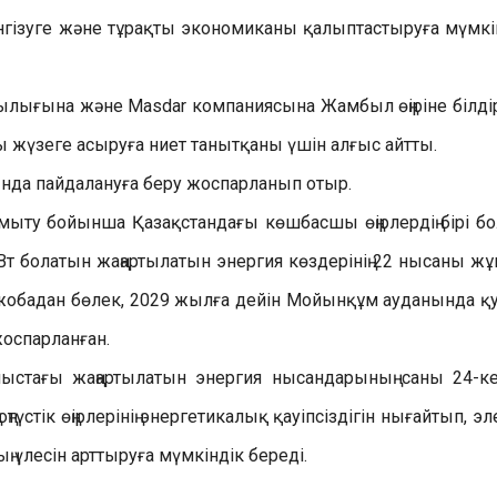
 енгізуге және тұрақты экономиканы қалыптастыруға мүмкі
шылығына және Masdar компаниясына Жамбыл өңіріне білді
ы жүзеге асыруға ниет танытқаны үшін алғыс айтты.
нда пайдалануға беру жоспарланып отыр.
ыту бойынша Қазақстандағы көшбасшы өңірлердің бірі б
 МВт болатын жаңартылатын энергия көздерінің 22 нысаны ж
 жобадан бөлек, 2029 жылға дейін Мойынқұм ауданында қ
жоспарланған.
лыстағы жаңартылатын энергия нысандарының саны 24-ке
ңтүстік өңірлерінің энергетикалық қауіпсіздігін нығайтып, эл
 үлесін арттыруға мүмкіндік береді.