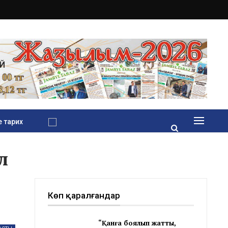
 тарих
л
Көп қаралғандар
“Қанға боялып жатты,