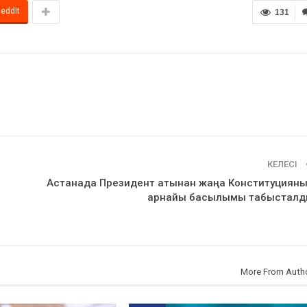
eddIt
131
КЕЛЕСІ
Астанада Президент атынан жаңа Конституциян
арнайы басылымы табыстал
More From Auth