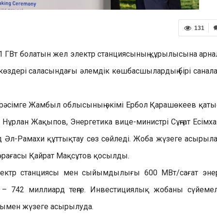
131
 ГВт болатын жел электр станциясының құрылысына арна
я көздері саласындағы әлемдік көшбасшылардың бірі санал
 рәсімге Жамбыл облысының әкімі Ербол Қарашөкеев қаты
Нұрлан Жақыпов, Энергетика вице-министрі Сұңғат Есімха
 Әл-Рамахи құттықтау сөз сөйледі. Жоба жүзеге асырыл
төрағасы Қайрат Мақсұтов қосылды.
ектр станциясы мен сыйымдылығы 600 МВт/сағат эне
– 742 миллиард теңге. Инвестициялық жобаны сүйеме
уымен жүзеге асырылуда.