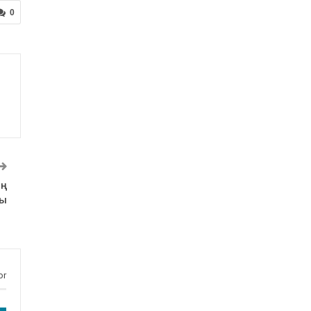
0
ың
ды
or