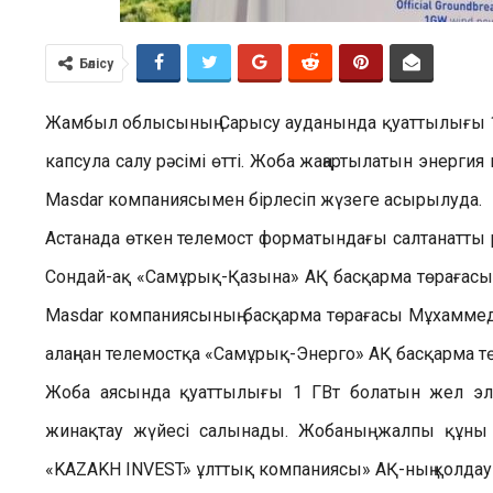
Бөлісу
Жамбыл облысының Сарысу ауданында қуаттылығы 1
капсула салу рәсімі өтті. Жоба жаңартылатын энерги
Masdar компаниясымен бірлесіп жүзеге асырылуда.
Астанада өткен телемост форматындағы салтанатты
Сондай-ақ «Самұрық-Қазына» АҚ басқарма төрағасы 
Masdar компаниясының басқарма төрағасы Мұхаммед
алаңнан телемостқа «Самұрық-Энерго» АҚ басқарма 
Жоба аясында қуаттылығы 1 ГВт болатын жел эл
жинақтау жүйесі салынады. Жобаның жалпы құны 
«KAZAKH INVEST» ұлттық компаниясы» АҚ-ның қолда