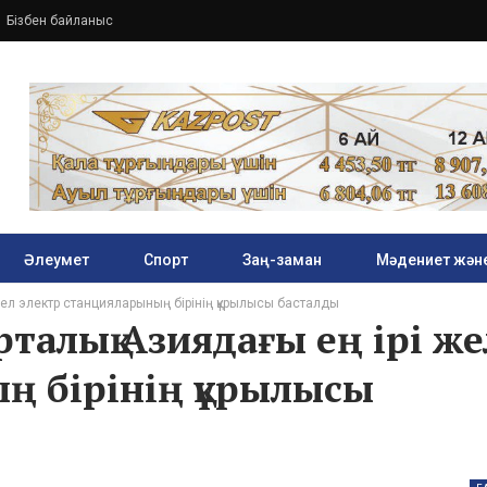
Бізбен байланыс
Әлеумет
Спорт
Заң-заман
Мәдениет және
ел электр станцияларының бірінің құрылысы басталды
алық Азиядағы ең ірі же
ң бірінің құрылысы