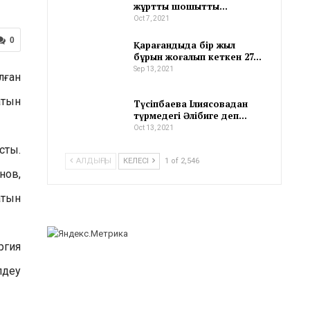
жұртты шошытты…
Oct 7, 2021
0
Қарағандыда бір жыл
бұрын жоғалып кеткен 27…
Sep 13, 2021
лған
атын
Түсіпбаева Ілиясовадан
түрмедегі Әлібиге деп…
Oct 13, 2021
сты.
АЛДЫҢҒЫ
КЕЛЕСІ
1 of 2,546
нов,
атын
ргия
лдеу