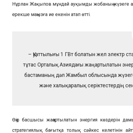
Нұрлан Жақыпов мұндай ауқымды жобаның жүзеге ас
ерекше маңызға ие екенін атап өтті.
– Қуаттылығы 1 ГВт болатын жел электр с
тұтас Орталық Азиядағы жаңартылатын энерг
бастаманың дәл Жамбыл облысында жүзеге
және халықаралық серіктестердің сені
Өңір басшысы жаңартылатын энергия көздерін д
стратегиялық бағытқа толық сәйкес келетінін айт