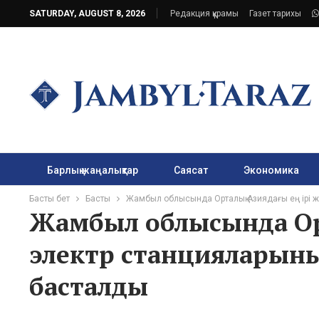
SATURDAY, AUGUST 8, 2026
Редакция құрамы
Газет тарихы
Барлық жаңалықтар
Саясат
Экономика
Басты бет
Басты
Жамбыл облысында Орталық Азиядағы ең ірі ж
Жамбыл облысында Орт
электр станцияларыны
басталды