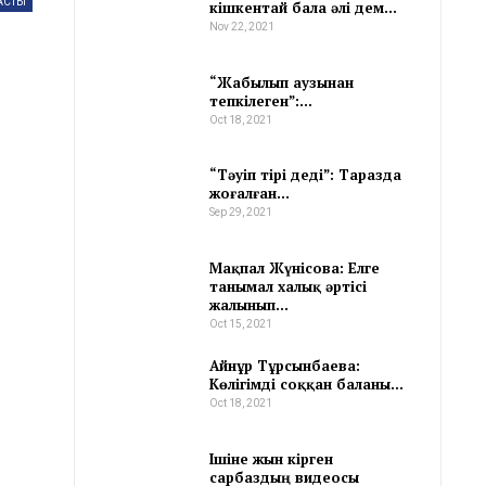
АСТЫ
кішкентай бала әлі дем…
Nov 22, 2021
“Жабылып аузынан
тепкілеген”:…
Oct 18, 2021
“Тәуіп тірі деді”: Таразда
жоғалған…
Sep 29, 2021
Мақпал Жүнісова: Елге
танымал халық әртісі
жалынып…
Oct 15, 2021
Айнұр Тұрсынбаева:
Көлігімді соққан баланы…
Oct 18, 2021
Ішіне жын кірген
сарбаздың видеосы