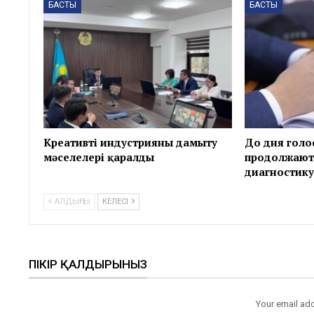
БАСТЫ
БАСТЫ
Креативті индустрияны дамыту
До дня голо
мәселелері қаралды
продолжают
диагностику
АЛДЫҢҒЫ
КЕЛЕСІ
ПІКІР ҚАЛДЫРЫНЫЗ
Your email add