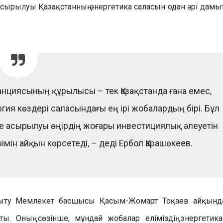
ырылуы Қазақстанның энергетика саласын одан әрі дамы
танциясының құрылысы – тек Қазақстанда ғана емес,
ия көздері саласындағы ең ірі жобалардың бірі. Бұл
 асырылуы өңірдің жоғары инвестициялық әлеуетін
мін айқын көрсетеді, – деді Ербол Қарашөкеев.
амыту Мемлекет басшысы Қасым-Жомарт Тоқаев айқынд
ты. Оның сөзінше, мұндай жобалар еліміздің энергетик