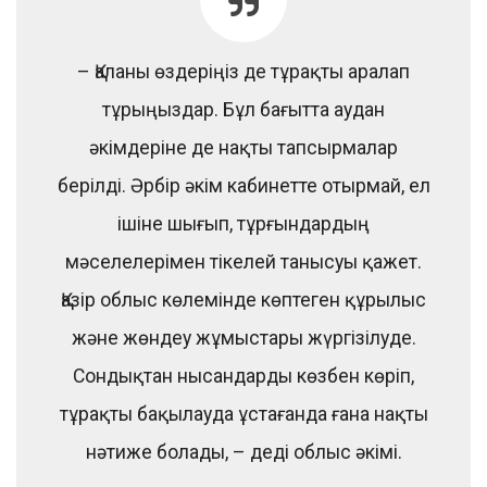
– Қаланы өздеріңіз де тұрақты аралап
тұрыңыздар. Бұл бағытта аудан
әкімдеріне де нақты тапсырмалар
берілді. Әрбір әкім кабинетте отырмай, ел
ішіне шығып, тұрғындардың
мәселелерімен тікелей танысуы қажет.
Қазір облыс көлемінде көптеген құрылыс
және жөндеу жұмыстары жүргізілуде.
Сондықтан нысандарды көзбен көріп,
тұрақты бақылауда ұстағанда ғана нақты
нәтиже болады, – деді облыс әкімі.