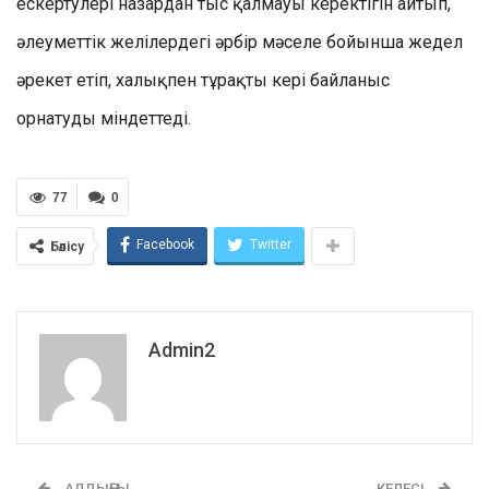
ескертулері назардан тыс қалмауы керектігін айтып,
әлеуметтік желілердегі әрбір мәселе бойынша жедел
әрекет етіп, халықпен тұрақты кері байланыс
орнатуды міндеттеді.
77
0
Facebook
Twitter
Бөлісу
Admin2
АЛДЫҢҒЫ
КЕЛЕСІ