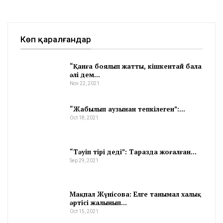
Көп қаралғандар
“Қанға боялып жатты, кішкентай бала
әлі дем…
Nov 22, 2021
“Жабылып аузынан тепкілеген”:…
Oct 18, 2021
“Тәуіп тірі деді”: Таразда жоғалған…
Sep 29, 2021
Мақпал Жүнісова: Елге танымал халық
әртісі жалынып…
Oct 15, 2021