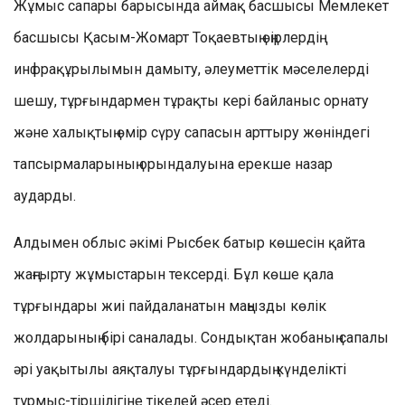
Жұмыс сапары барысында аймақ басшысы Мемлекет
басшысы Қасым-Жомарт Тоқаевтың өңірлердің
инфрақұрылымын дамыту, әлеуметтік мәселелерді
шешу, тұрғындармен тұрақты кері байланыс орнату
және халықтың өмір сүру сапасын арттыру жөніндегі
тапсырмаларының орындалуына ерекше назар
аударды.
Алдымен облыс әкімі Рысбек батыр көшесін қайта
жаңғырту жұмыстарын тексерді. Бұл көше қала
тұрғындары жиі пайдаланатын маңызды көлік
жолдарының бірі саналады. Сондықтан жобаның сапалы
әрі уақытылы аяқталуы тұрғындардың күнделікті
тұрмыс-тіршілігіне тікелей әсер етеді.