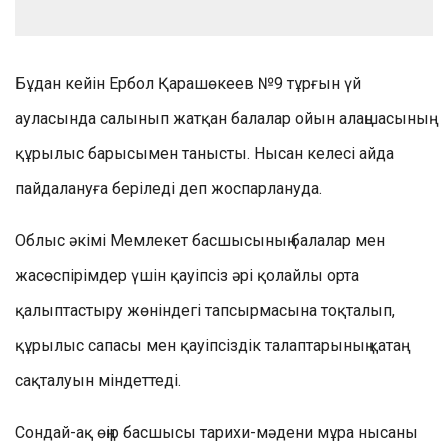
Бұдан кейін Ербол Қарашөкеев №9 тұрғын үй
ауласында салынып жатқан балалар ойын алаңшасының
құрылыс барысымен танысты. Нысан келесі айда
пайдалануға беріледі деп жоспарлануда.
Облыс әкімі Мемлекет басшысының балалар мен
жасөспірімдер үшін қауіпсіз әрі қолайлы орта
қалыптастыру жөніндегі тапсырмасына тоқталып,
құрылыс сапасы мен қауіпсіздік талаптарының қатаң
сақталуын міндеттеді.
Сондай-ақ өңір басшысы тарихи-мәдени мұра нысаны