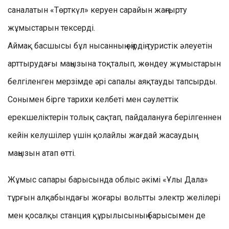
саналатын «Төрткүл» керуен сарайын жаңғырту
жұмыстарын тексерді.
Аймақ басшысы бұл нысанның өңірдің туристік әлеуетін
арттырудағы маңызына тоқталып, жөндеу жұмыстарын
белгіленген мерзімде әрі сапалы аяқтауды тапсырды.
Сонымен бірге тарихи келбеті мен сәулеттік
ерекшеліктерін толық сақтап, пайдалануға берілгеннен
кейін келушілер үшін қолайлы жағдай жасаудың
маңызын атап өтті.
Жұмыс сапары барысында облыс әкімі «Ұлы Дала»
тұрғын алқабындағы жоғары вольтты электр желілері
мен қосалқы станция құрылысының барысымен де