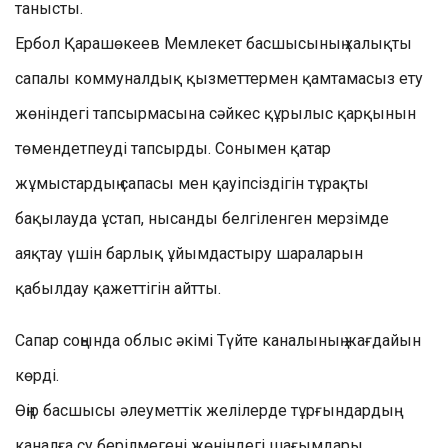
танысты.
Ербол Қарашөкеев Мемлекет басшысының халықты
сапалы коммуналдық қызметтермен қамтамасыз ету
жөніндегі тапсырмасына сәйкес құрылыс қарқынын
төмендетпеуді тапсырды. Сонымен қатар
жұмыстардың сапасы мен қауіпсіздігін тұрақты
бақылауда ұстап, нысанды белгіленген мерзімде
аяқтау үшін барлық ұйымдастыру шараларын
қабылдау қажеттігін айтты.
Сапар соңында облыс әкімі Түйте каналының жағдайын
көрді.
Өңір басшысы әлеуметтік желілерде тұрғындардың
каналға су берілмегені жөніндегі шағымдары