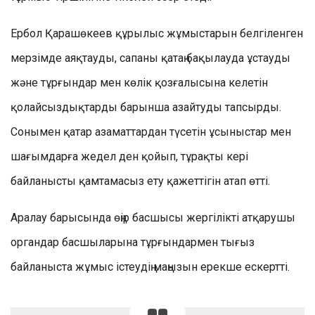
Ербол Қарашөкеев құрылыс жұмыстарын белгіленген
мерзімде аяқтауды, сапаны қатаң бақылауда ұстауды
және тұрғындар мен көлік қозғалысына келетін
қолайсыздықтарды барынша азайтуды тапсырды.
Сонымен қатар азаматтардан түсетін ұсыныстар мен
шағымдарға жедел ден қойып, тұрақты кері
байланысты қамтамасыз ету қажеттігін атап өтті.
Аралау барысында өңір басшысы жергілікті атқарушы
органдар басшыларына тұрғындармен тығыз
байланыста жұмыс істеудің маңызын ерекше ескертті.