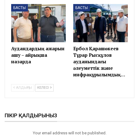
БАСТЫ
БАСТЫ
Аудандардың ажарын
Ербол Қарашөкеев
ашу – айрықша
Тұрар Рысқұлов
назарда
ауданындағы
әлеуметтік және
инфрақұрылымдық…
АЛДЫҢҒЫ
КЕЛЕСІ
ПІКІР ҚАЛДЫРЫНЫЗ
Your email address will not be published.