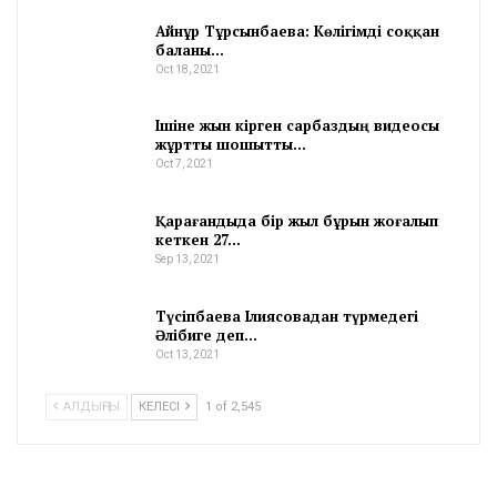
Айнұр Тұрсынбаева: Көлігімді соққан
баланы…
Oct 18, 2021
Ішіне жын кірген сарбаздың видеосы
жұртты шошытты…
Oct 7, 2021
Қарағандыда бір жыл бұрын жоғалып
кеткен 27…
Sep 13, 2021
Түсіпбаева Ілиясовадан түрмедегі
Әлібиге деп…
Oct 13, 2021
АЛДЫҢҒЫ
КЕЛЕСІ
1 of 2,545