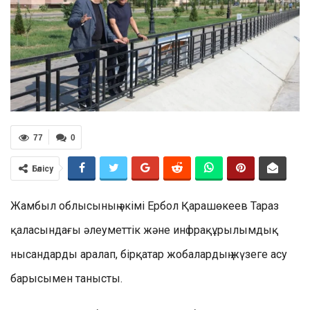
77
0
Бөлісу
Жамбыл облысының әкімі Ербол Қарашөкеев Тараз
қаласындағы әлеуметтік және инфрақұрылымдық
нысандарды аралап, бірқатар жобалардың жүзеге асу
барысымен танысты.