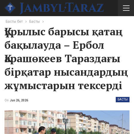
Басты бет
Басты
Құрылыс барысы қатаң
бақылауда – Ербол
Қарашөкеев Тараздағы
бірқатар нысандардың
жұмыстарын тексерді
БАСТЫ
On
Jun 26, 2026