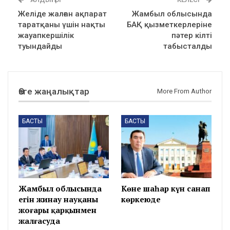
Желіде жалған ақпарат
Жамбыл облысында
таратқаны үшін нақты
БАҚ қызметкерлеріне
жауапкершілік
пәтер кілті
туындайды
табысталды
Өзге жаңалықтар
More From Author
БАСТЫ
БАСТЫ
Жамбыл облысында
Көне шаһар күн санап
егін жинау науқаны
көркеюде
жоғары қарқынмен
жалғасуда