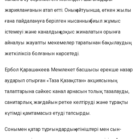
жарияланғанын атап өтті. Оның айтуынша, өткен жылы
ғана пайдалануға берілген нысанның биыл жұмыс
істемеуі және каналдың қоқыс жиналатын орынға
айналуы жауапты мекемелер тарапынан бақылаудың
жеткіліксіз болғанын көрсетеді.
Ербол Қарашөкеев Мемлекет басшысы ерекше назар
аударып отырған «Таза Қазақстан» акциясының
талаптарына сәйкес канал арнасын толық тазалауды,
санитарлық жағдайын ретке келтіруді және тұрақты
күтімді қамтамасыз етуді тапсырды.
Сонымен қатар тұрғындардың өтініштері мен сын-