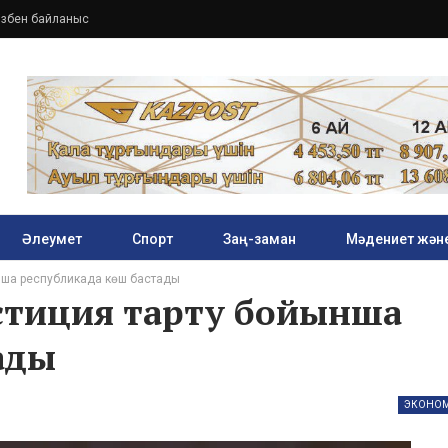
ізбен байланыс
Әлеумет
Спорт
Заң-заман
Мәдениет және
ша республикада көш бастады
тиция тарту бойынша
ады
ЭКОНО