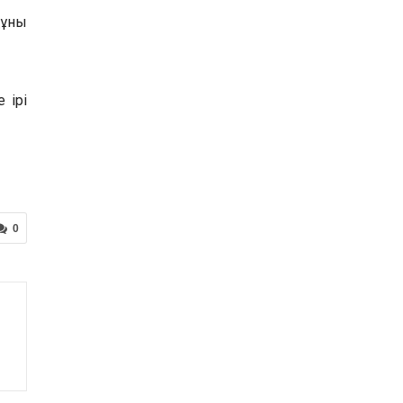
құны
 ірі
0