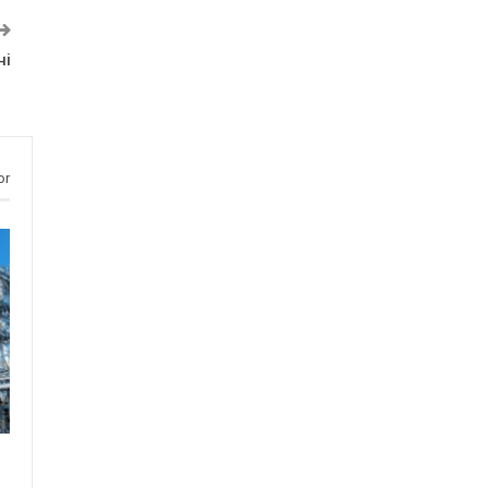
ні
or