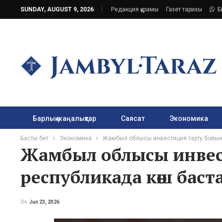
SUNDAY, AUGUST 9, 2026
Редакция құрамы
Газет тарихы
Б
Барлық жаңалықтар
Саясат
Экономика
Басты бет
Экономика
Жамбыл облысы инвестиция тарту бойын
Жамбыл облысы инвес
республикада көш баст
On
Jun 23, 2026