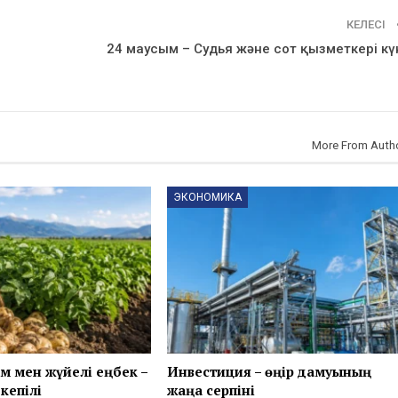
КЕЛЕСІ
24 маусым – Судья және сот қызметкері кү
More From Auth
ЭКОНОМИКА
м мен жүйелі еңбек –
Инвестиция – өңір дамуының
кепілі
жаңа серпіні