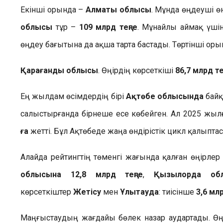
Екінші орында –
Алматы облысы
. Мұнда өңдеуші ө
облысы
тұр –
109 млрд теңге
. Мұнайлы аймақ үшін
өңдеу бағытына да ақша тарта бастады. Төртінші оры
Қарағанды облысы
. Өңірдің көрсеткіші
86,7 млрд те
Ең жылдам өсімдердің бірі
Ақтөбе облысында
байқ
салыстырғанда бірнеше есе көбейген. Ал 2025 жы
ға
жетті. Бұл Ақтөбеде жаңа өндірістік цикл қалыптас
Алайда рейтингтің төменгі жағында қалған өңірлер
облысына
12,8 млрд теңге
,
Қызылорда об
көрсеткіштер
Жетісу
мен
Ұлытауда
: тиісінше
3,6 мл
Маңғыстаудың жағдайы бөлек назар аудартады. Өңі