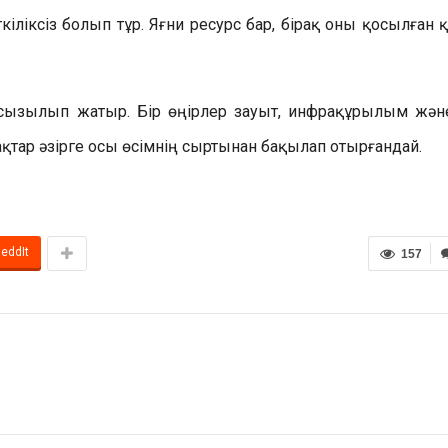
кіліксіз болып тұр. Яғни ресурс бар, бірақ оны қосылған 
та сызылып жатыр. Бір өңірлер зауыт, инфрақұрылым және
қтар әзірге осы өсімнің сыртынан бақылап отырғандай.
eddIt
157