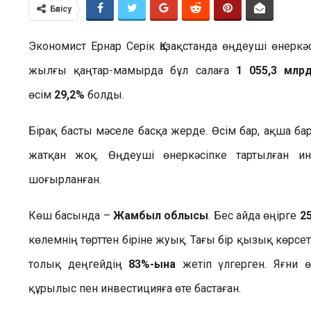
Бөлісу
Экономист Ернар Серік Қазақстанда өңдеуші өнеркә
жылғы қаңтар-мамырда бұл салаға
1 055,3 млрд
өсім
29,2%
болды.
Бірақ басты мәселе басқа жерде. Өсім бар, ақша ба
жатқан жоқ. Өңдеуші өнеркәсіпке тартылған ин
шоғырланған.
Көш басында –
Жамбыл облысы
. Бес айда өңірге
25
көлемнің төрттен біріне жуық. Тағы бір қызық кө
толық деңгейдің
83%-ына
жетіп үлгерген. Яғни ө
құрылыс пен инвестицияға өте бастаған.