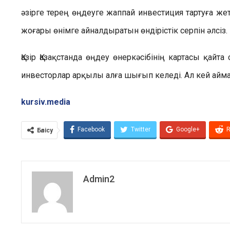
әзірге терең өңдеуге жаппай инвестиция тартуға жет
жоғары өнімге айналдыратын өндірістік серпін әлсіз.
Қазір Қазақстанда өңдеу өнеркәсібінің картасы қай
инвесторлар арқылы алға шығып келеді. Ал кей айма
kursiv.media
Facebook
Twitter
Google+
R
Бөлісу
Admin2