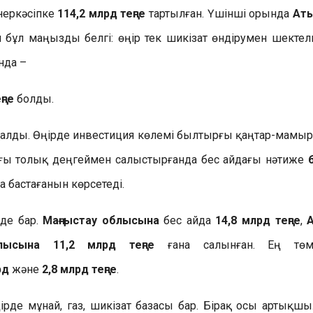
неркәсіпке
114,2 млрд теңге
тартылған. Үшінші орында
Ат
 бұл маңызды белгі: өңір тек шикізат өндірумен шектел
нда –
ңге
болды.
алды. Өңірде инвестиция көлемі былтырғы қаңтар-мамы
лғы толық деңгеймен салыстырғанда бес айдағы нәтиже
а бастағанын көрсетеді.
 де бар.
Маңғыстау облысына
бес айда
14,8 млрд теңге
,
лысына
11,2 млрд теңге
ғана салынған. Ең төме
рд
және
2,8 млрд теңге
.
рде мұнай, газ, шикізат базасы бар. Бірақ осы артықш