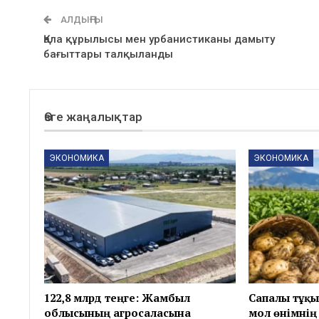
АЛДЫҢҒЫ
Қала құрылысы мен урбанистиканы дамыту
бағыттары талқыланды
Өзге жаңалықтар
ЭКОНОМИКА
ЭКОНОМИКА
122,8 млрд теңге: Жамбыл
Сапалы тұқы
облысының агросаласына
мол өнімнің 