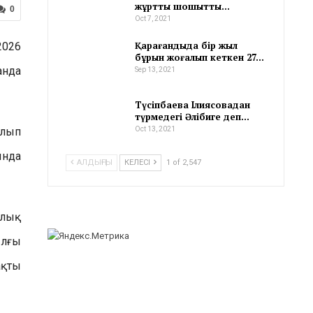
жұртты шошытты…
0
Oct 7, 2021
Қарағандыда бір жыл
2026
бұрын жоғалып кеткен 27…
анда
Sep 13, 2021
Түсіпбаева Ілиясовадан
түрмедегі Әлібиге деп…
алып
Oct 13, 2021
ында
АЛДЫҢҒЫ
КЕЛЕСІ
1 of 2,547
алық
ылғы
ақты