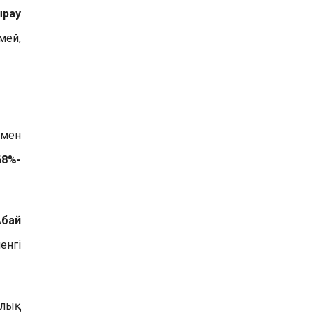
ырау
мей,
рмен
68%-
Абай
нгі
ылық