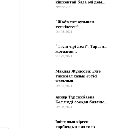
кішкентай бала әлі дем…
Nov 22, 2021
“Жабылып аузынан
тепкілеген”:…
Oct 18, 2021
“Тәуіп тірі деді”: Таразда
жоғалған…
Sep 29, 2021
Мақпал Жүнісова: Елге
танымал халық әртісі
жалынып…
Oct 15, 2021
Айнұр Тұрсынбаева:
Көлігімді соққан баланы…
Oct 18, 2021
Ішіне жын кірген
сарбаздың видеосы