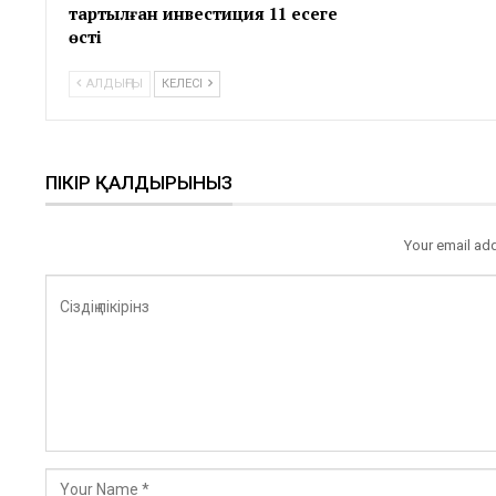
тартылған инвестиция 11 есеге
өсті
АЛДЫҢҒЫ
КЕЛЕСІ
ПІКІР ҚАЛДЫРЫНЫЗ
Your email add