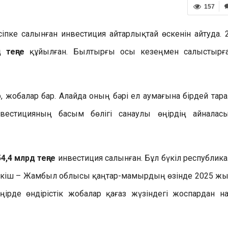
157
сіпке салынған инвестиция айтарлықтай өскенін айтуда. 
 теңге
құйылған. Былтырғы осы кезеңмен салыстырғ
р, жобалар бар. Алайда оның бәрі ел аумағына бірдей тар
вестицияның басым бөлігі санаулы өңірдің айналас
4,4 млрд теңге
инвестиция салынған. Бұл бүкіл республик
рсеткіш – Жамбыл облысы қаңтар-мамырдың өзінде 2025 ж
ңірде өндірістік жобалар қағаз жүзіндегі жоспардан н