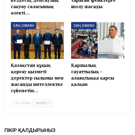
сақтау саласының
шолу жасады
өзекті…
ЗАҢ-ЗАМАН
ЗАҢ-ЗАМАН
Қазақстан құқық
Қаржылық
қорғау қызметі
сауаттылық –
деректер ғылымы мен
алаяқтыққа қарсы
жасанды интеллектке
қалқан
сүйенетін…
АЛДЫҢҒЫ
КЕЛЕСІ
ПІКІР ҚАЛДЫРЫНЫЗ