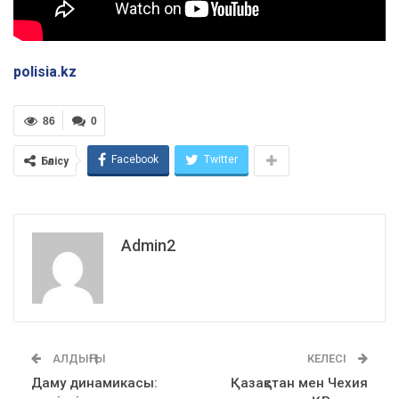
polisia.kz
86
0
Facebook
Twitter
Бөлісу
Admin2
АЛДЫҢҒЫ
КЕЛЕСІ
Даму динамикасы:
Қазақстан мен Чехия