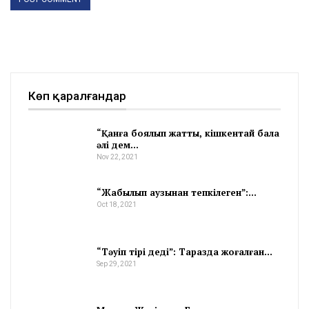
Көп қаралғандар
“Қанға боялып жатты, кішкентай бала
әлі дем…
Nov 22, 2021
“Жабылып аузынан тепкілеген”:…
Oct 18, 2021
“Тәуіп тірі деді”: Таразда жоғалған…
Sep 29, 2021