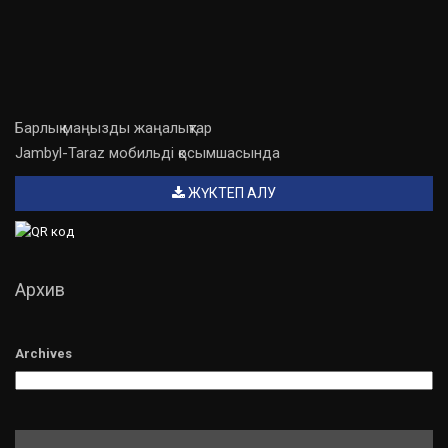
Барлық маңызды жаңалықтар
Jambyl-Taraz мобильді қосымшасында
ЖҮКТЕП АЛУ
Архив
Archives