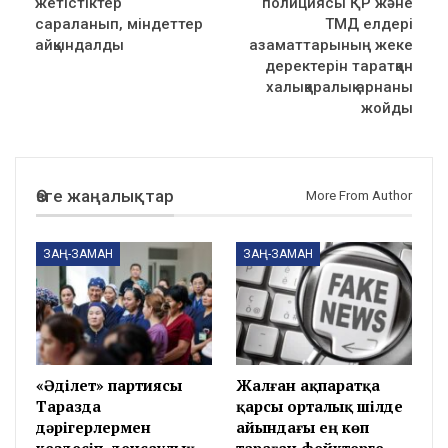
жетістіктер
полициясы ҚР және
сараланып, міндеттер
ТМД елдері
айқындалды
азаматтарының жеке
деректерін таратқан
халықаралық арнаны
жойды
Өзге жаңалықтар
More From Author
ЗАҢ-ЗАМАН
ЗАҢ-ЗАМАН
«Әділет» партиясы
Жалған ақпаратқа
Таразда
қарсы орталық шілде
дәрігерлермен
айындағы ең көп
кездесіп, денсаулық
тараған фейктерге