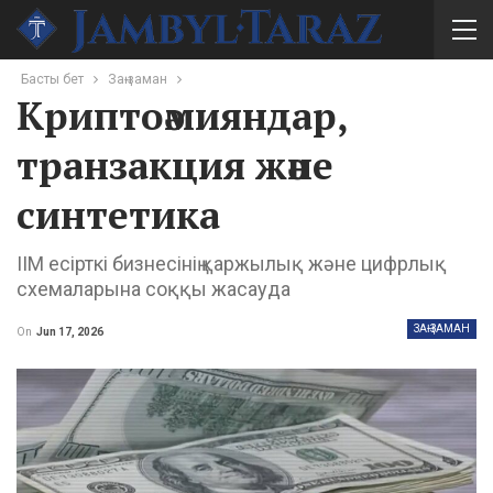
Басты бет
Заң-заман
Криптоәмияндар,
транзакция және
синтетика
ІІМ есірткі бизнесінің қаржылық және цифрлық
схемаларына соққы жасауда
ЗАҢ-ЗАМАН
On
Jun 17, 2026