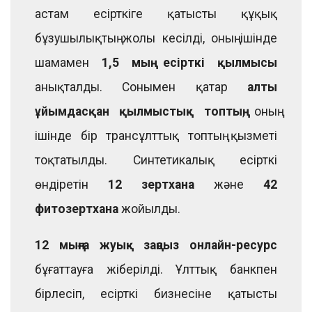
астам есірткіге қатысты құқық
бұзушылықтың жолы кесілді, оның ішінде
шамамен
1,5 мың есірткі қылмысы
анықталды. Сонымен қатар
алты
ұйымдасқан қылмыстық топтың
, оның
ішінде бір трансұлттық топтың қызметі
тоқтатылды. Синтетикалық есірткі
өндіретін
12 зертхана
және
42
фитозертхана
жойылды.
12 мыңға жуық заңсыз онлайн-ресурс
бұғаттауға жіберілді. Ұлттық банкпен
бірлесіп, есірткі бизнесіне қатысты