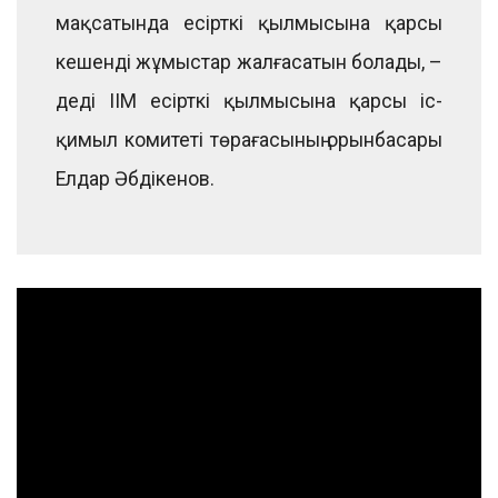
мақсатында есірткі қылмысына қарсы
кешенді жұмыстар жалғасатын болады, –
деді ІІМ есірткі қылмысына қарсы іс-
қимыл комитеті төрағасының орынбасары
Елдар Әбдікенов.