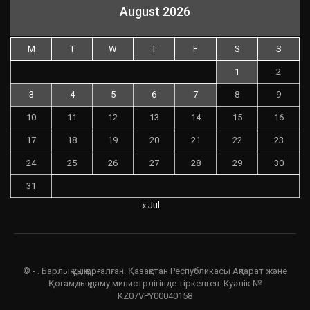
August 2026
M
T
W
T
F
S
S
1
2
3
4
5
6
7
8
9
10
11
12
13
14
15
16
17
18
19
20
21
22
23
24
25
26
27
28
29
30
31
« Jul
© - . Барлық құқық қорғалған. Қазақстан Республикасы Ақпарат және
Қоғамдық даму министрлігінде тіркелген. Куәлік №
KZ07VPY00040158