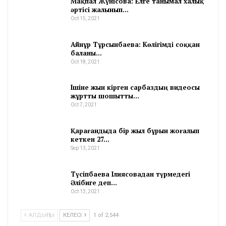
Мақпал Жүнісова: Елге танымал халық
әртісі жалынып…
Oct 15, 2021
Айнұр Тұрсынбаева: Көлігімді соққан
баланы…
Oct 18, 2021
Ішіне жын кірген сарбаздың видеосы
жұртты шошытты…
Oct 7, 2021
Қарағандыда бір жыл бұрын жоғалып
кеткен 27…
Sep 13, 2021
Түсіпбаева Ілиясовадан түрмедегі
Әлібиге деп…
Oct 13, 2021
АЛДЫҢҒЫ
КЕЛЕСІ
1 of 2,544