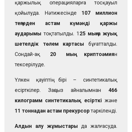
қаржылық операцияларға тосқауыл
қойылуда. Нәтижесінде
107 миллион
теңгеден астам күмәнді қаржы
аударымы
тоқтатылды. 1
25 мыңға жуық
шетелдік төлем картасы
бұғатталды.
Сондай-ақ
20 мың криптоәмия
н
тексерілуде.
Үлкен қауіптің бірі – синтетикалық
есірткілер. Заңсыз айналымнан
466
килограмм синтетикалық есірткі
және
11 тоннадан астам прекурсор
тәркіленді.
Алдын алу жұмыстары
да жалғасуда.