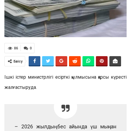
86
0
Бөлісу
Ішкі істер министрлігі есірткі қылмысына қарсы күресті
жалғастыруда.
– 2026 жылдың бес айында үш мыңнан