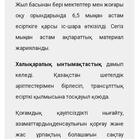
Жыл басынан бері мектептер мен жоғары
оқу орындарында 6,5 мыңнан астам
есірткіге қарсы іс-шара өткізілді. Сегіз
мыңнан астам ақпараттық материал
жарияланды.
Халықаралық ынтымақтастық
дамып
келеді. Қазақстан шетелдік
әріптестерімен бірлесіп, трансұлттық
есірткі қылмысына тосқауыл қоюда.
Қоғамдық қауіпсіздікті нығайту,
азаматтардың денсаулығын қорғау және
жас ұрпақтың болашағын сақтау