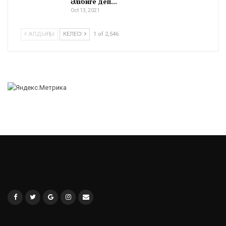
Әлібиге деп…
Oct 13, 2021
АЛДЫҢҒЫ
КЕЛЕСІ
1 of 2,546