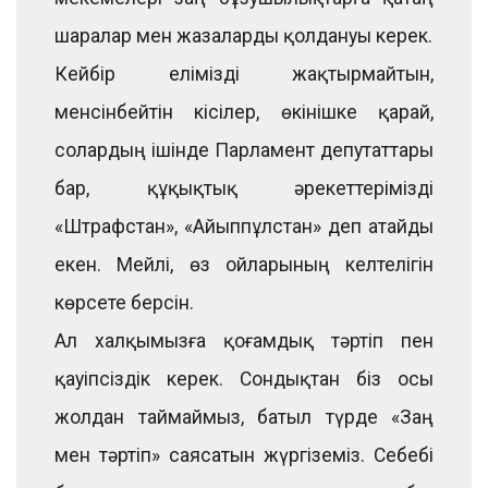
шаралар мен жазаларды қолдануы керек.
Кейбір елімізді жақтырмайтын,
менсінбейтін кісілер, өкінішке қарай,
солардың ішінде Парламент депутаттары
бар, құқықтық әрекеттерімізді
«Штрафстан», «Айыппұлстан» деп атайды
екен. Мейлі, өз ойларының келтелігін
көрсете берсін.
Ал халқымызға қоғамдық тәртіп пен
қауіпсіздік керек. Сондықтан біз осы
жолдан таймаймыз, батыл түрде «Заң
мен тәртіп» саясатын жүргіземіз. Себебі