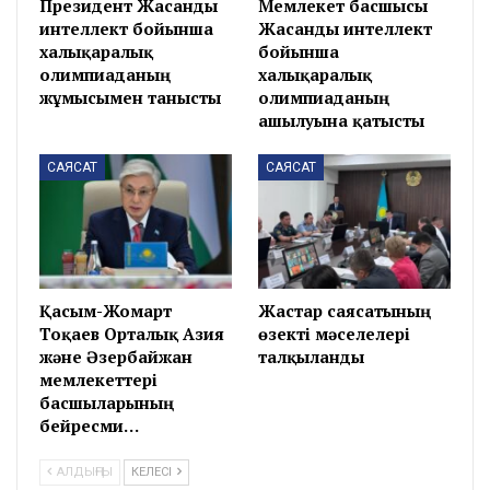
Президент Жасанды
Мемлекет басшысы
интеллект бойынша
Жасанды интеллект
халықаралық
бойынша
олимпиаданың
халықаралық
жұмысымен танысты
олимпиаданың
ашылуына қатысты
САЯСАТ
САЯСАТ
Қасым-Жомарт
Жастар саясатының
Тоқаев Орталық Азия
өзекті мәселелері
және Әзербайжан
талқыланды
мемлекеттері
басшыларының
бейресми…
АЛДЫҢҒЫ
КЕЛЕСІ