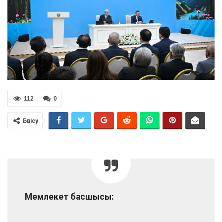
112
0
Бөлісу
Мемлекет басшысы: