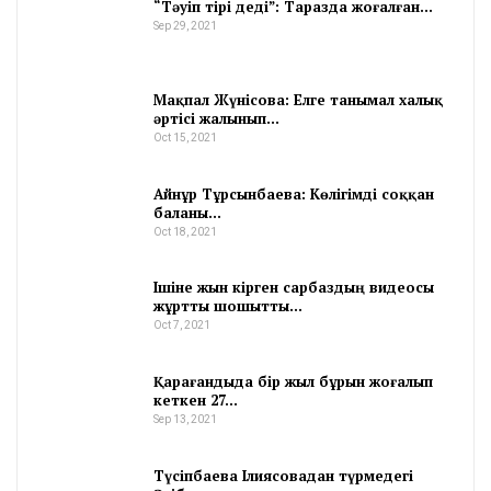
“Тәуіп тірі деді”: Таразда жоғалған…
Sep 29, 2021
Мақпал Жүнісова: Елге танымал халық
әртісі жалынып…
Oct 15, 2021
Айнұр Тұрсынбаева: Көлігімді соққан
баланы…
Oct 18, 2021
Ішіне жын кірген сарбаздың видеосы
жұртты шошытты…
Oct 7, 2021
Қарағандыда бір жыл бұрын жоғалып
кеткен 27…
Sep 13, 2021
Түсіпбаева Ілиясовадан түрмедегі