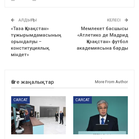
АЛДЫҢҒЫ
КЕЛЕСІ
«Таза Қазақстан»
Мемлекет басшысы
тұжырымдамасының
«Атлетико де Мадрид
орындалуы –
Қазақстан» футбол
конституциялық
академиясына барды
міндет»
Өзге жаңалықтар
More From Author
САЯСАТ
САЯСАТ