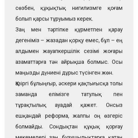
сөзбен, құқықтық нигилизмге қоғам
болып қарсы тұруымыз керек.
Заң мен тәртіпке құрметпен қарау
дегеніміз – жазадан қорқу емес, бұл – ең
алдымен жауапкершілік сезімі жоғары
азаматтарға тән айрықша болмыс. Осы
маңызды дүниені дұрыс түсінген жөн.
Қазіргі бұлыңғыр, әскери қақтығысқа толы
заманда елімізге татулық пен
тұрақтылық ауадай қажет. Онсыз
ешқандай реформа, жалпы оң өзгеріс
болмайды. Сондықтан құқық қорғау
мекемелері заң бұзушылықтарға қатаң