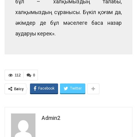
бұл – халқымыздың талабы,
халқымыздың сұранысы. Бүкіл қоғам да,
әкімдер де бұл мәселеге баса назар
аударуы керек».
112
0
Facebook
Twitter
Бөлісу
Admin2