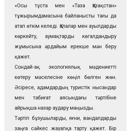
«Осы тұста мен «Таза Қазақстан»
тұжырымдамасына байланысты тағы да
атап өткім келеді. Қалалар мен ауылдарды
көркейту, аумақтарды көгалдандыру
жұмысына әрдайым ерекше мән беру
қажет.
Сондай-ақ экологиялық мәдениетті
көтеру мәселесіне көңіл бөлген жөн.
Әсіресе, адамдардың туристік нысандар
мен табиғат аясындағы тәртібіне
айрықша назар аудару маңызды.
Тәртіп бұзушыларды, яғни, вандалдарды
заңға сәйкес жауапқа тарту қажет. Бір