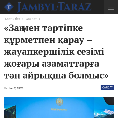
Басты бет
Саясат
«Заң мен тәртіпке
құрметпен қарау –
жауапкершілік сезімі
жоғары азаматтарға
тән айрықша болмыс»
САЯСАТ
On
Jun 2, 2026