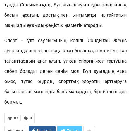
туады. Сонымен қатар, бұл нысан ауыл тұрғындарының
басын қосатын, достық пен ынтымақты нығайтатын
маңызды қоғамдық кеңістік қызметін атқарады.
Спорт – ұлт саулығының кепілі. Сондықтан Жеңіс
ауылында ашылған жаңа алаң болашақта көптеген жас
таланттардың қанат қағып, үлкен спортқа жол тартуына
себеп болады деген сенім мол. Бұл ауылдың ғана
емес, тұтас өңірдің спорттық әлеуетін арттыруға
бағытталған маңызды бастамалардың бірі болып қала
бермек.
83
0
Facebook
Twitter