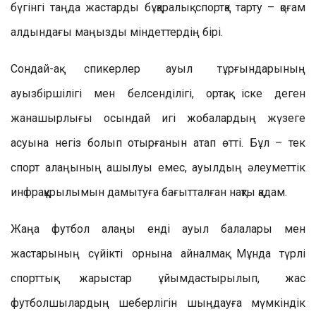
бүгінгі таңда жастарды бұқаралық спортқа тарту – қоғам
алдындағы маңызды міндеттердің бірі.
Сондай-ақ спикерлер ауыл тұрғындарының
ауызбіршілігі мен белсенділігі, ортақ іске деген
жанашырлығы осындай игі жобалардың жүзеге
асуына негіз болып отырғанын атап өтті. Бұл – тек
спорт алаңының ашылуы емес, ауылдың әлеуметтік
инфрақұрылымын дамытуға бағытталған нақты қадам.
Жаңа футбол алаңы енді ауыл балалары мен
жастарының сүйікті орнына айналмақ. Мұнда түрлі
спорттық жарыстар ұйымдастырылып, жас
футболшылардың шеберлігін шыңдауға мүмкіндік