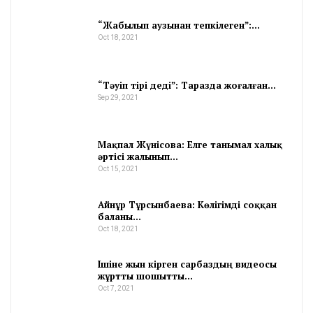
“Жабылып аузынан тепкілеген”:…
Oct 18, 2021
“Тәуіп тірі деді”: Таразда жоғалған…
Sep 29, 2021
Мақпал Жүнісова: Елге танымал халық
әртісі жалынып…
Oct 15, 2021
Айнұр Тұрсынбаева: Көлігімді соққан
баланы…
Oct 18, 2021
Ішіне жын кірген сарбаздың видеосы
жұртты шошытты…
Oct 7, 2021