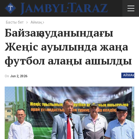
Басты бет
Аймақ
Байзақ ауданындағы
Жеңіс ауылында жаңа
футбол алаңы ашылды
АЙМАҚ
On
Jun 2, 2026