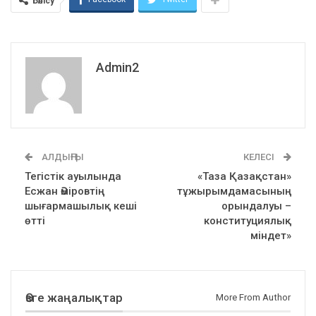
Бөлісу
Admin2
АЛДЫҢҒЫ
КЕЛЕСІ
Тегістік ауылында
«Таза Қазақстан»
Есжан Әміровтің
тұжырымдамасының
шығармашылық кеші
орындалуы –
өтті
конституциялық
міндет»
Өзге жаңалықтар
More From Author