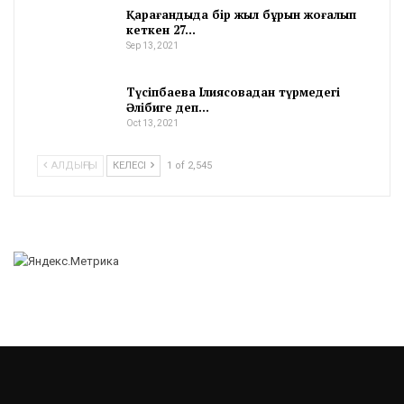
Қарағандыда бір жыл бұрын жоғалып
кеткен 27…
Sep 13, 2021
Түсіпбаева Ілиясовадан түрмедегі
Әлібиге деп…
Oct 13, 2021
АЛДЫҢҒЫ
КЕЛЕСІ
1 of 2,545