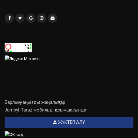
Барлық маңызды жаңалықтар
Jambyl-Taraz мобильді қосымшасында
ЖҮКТЕП АЛУ