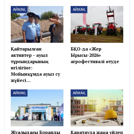
АЙМАҚ
АЙМАҚ
Қайтарылған
БҚО-да «Жер
активтер – ауыл
Ырысы-2026»
тұрғындарының
агрофестивалі өтуде
игілігіне:
Мойынқұмда ауыз су
жүйесі…
АЙМАҚ
АЙМАҚ
Жуалыдағы Боранды
Қаратауда жаңа үйлер