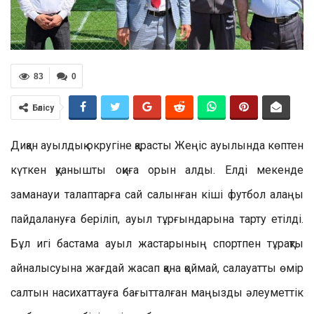
83
0
Бөлісу
Диқан ауылдық округіне қарасты Жеңіс ауылында көптен
күткен қуанышты оқиға орын алды. Елді мекенде
заманауи талаптарға сай салынған кіші футбол алаңы
пайдалануға беріліп, ауыл тұрғындарына тарту етілді.
Бұл игі бастама ауыл жастарының спортпен тұрақты
айналысуына жағдай жасап қана қоймай, салауатты өмір
салтын насихаттауға бағытталған маңызды әлеуметтік