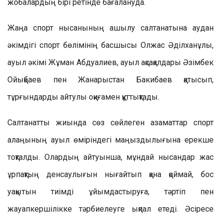
жобалардың бірі ретінде бағалануда.
Жаңа спорт нысанының ашылу салтанатына аудан
әкімдігі спорт бөлімінің басшысы Олжас Әділханұлы,
ауыл әкімі Жұман Абдуалиев, ауыл ақсақалдары Әзімбек
Ойықбаев пен Жанарыстан Бакибаев қатысып,
тұрғындарды айтулы оқиғамен құттықтады.
Салтанатты жиында сөз сөйлеген азаматтар спорт
алаңының ауыл өміріндегі маңыздылығына ерекше
тоқталды. Олардың айтуынша, мұндай нысандар жас
ұрпақтың денсаулығын нығайтып қана қоймай, бос
уақытын тиімді ұйымдастыруға, тәртіп пен
жауапкершілікке тәрбиелеуге ықпал етеді. Әсіресе