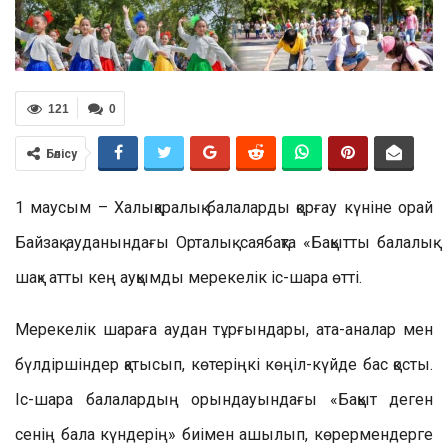
121
0
Бөлісу
1 маусым – Халықаралық балаларды қорғау күніне орай
Байзақ ауданындағы Орталық саябақта «Бақытты балалық
шақ» атты кең ауқымды мерекелік іс-шара өтті.
Мерекелік шараға аудан тұрғындары, ата-аналар мен
бүлдіршіндер қатысып, көтеріңкі көңіл-күйде бас қосты.
Іс-шара балалардың орындауындағы «Бақыт деген
сенің бала күндерің» биімен ашылып, көрермендерге