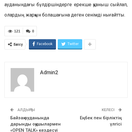
ауданындағы бүлдіршіндерге ерекше қуаныш сыйлап,
олардың жарқын болашағына деген сенімді нығайтты.
121
0
Facebook
Twitter
Бөлісу
Admin2
АЛДЫҢҒЫ
КЕЛЕСІ
Байзақ ауданында
Еңбек пен бірліктің
дарынды оқушылармен
үлгісі
«OPEN TALK» кездесуі