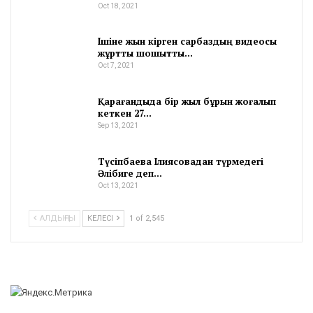
Oct 18, 2021
Ішіне жын кірген сарбаздың видеосы
жұртты шошытты…
Oct 7, 2021
Қарағандыда бір жыл бұрын жоғалып
кеткен 27…
Sep 13, 2021
Түсіпбаева Ілиясовадан түрмедегі
Әлібиге деп…
Oct 13, 2021
АЛДЫҢҒЫ
КЕЛЕСІ
1 of 2,545