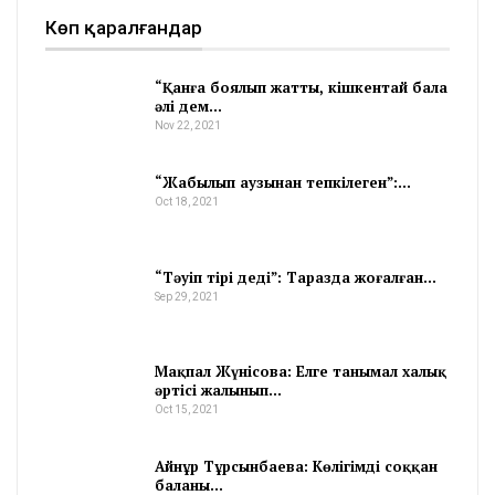
Көп қаралғандар
“Қанға боялып жатты, кішкентай бала
әлі дем…
Nov 22, 2021
“Жабылып аузынан тепкілеген”:…
Oct 18, 2021
“Тәуіп тірі деді”: Таразда жоғалған…
Sep 29, 2021
Мақпал Жүнісова: Елге танымал халық
әртісі жалынып…
Oct 15, 2021
Айнұр Тұрсынбаева: Көлігімді соққан
баланы…