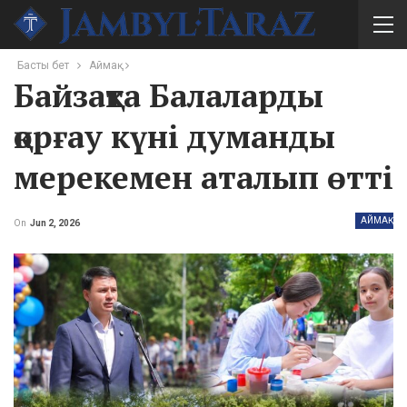
Басты бет
Аймақ
Байзақта Балаларды
қорғау күні думанды
мерекемен аталып өтті
АЙМАҚ
On
Jun 2, 2026