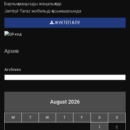
Барлық маңызды жаңалықтар
Jambyl-Taraz мобильді қосымшасында
ЖҮКТЕП АЛУ
Архив
Archives
August 2026
M
T
W
T
F
S
S
1
2