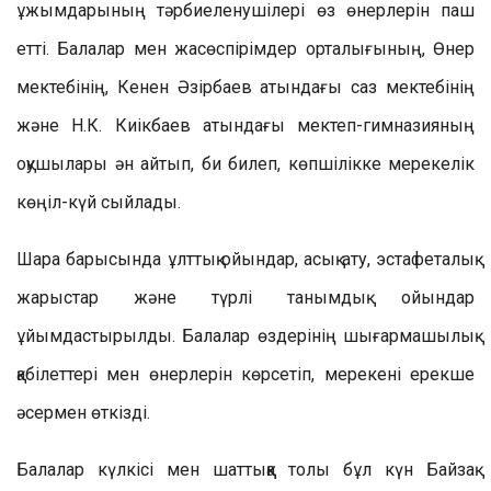
ұжымдарының тәрбиеленушілері өз өнерлерін паш
етті. Балалар мен жасөспірімдер орталығының, Өнер
мектебінің, Кенен Әзірбаев атындағы саз мектебінің
және Н.К. Киікбаев атындағы мектеп-гимназияның
оқушылары ән айтып, би билеп, көпшілікке мерекелік
көңіл-күй сыйлады.
Шара барысында ұлттық ойындар, асық ату, эстафеталық
жарыстар және түрлі танымдық ойындар
ұйымдастырылды. Балалар өздерінің шығармашылық
қабілеттері мен өнерлерін көрсетіп, мерекені ерекше
әсермен өткізді.
Балалар күлкісі мен шаттыққа толы бұл күн Байзақ