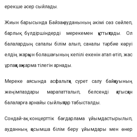
ерекше әсер сыйлады.
Жиын барысында Байзақ ауданының әкімі сөз сөйлеп,
барлық бүлдіршіндерді мерекемен құттықтады. Ол
балалардың сапалы білім алып, саналы тәрбие көруі
елдің жарқын болашағының кепілі екенін атап өтіп, жас
ұрпаққа ақжарма тілегін арнады.
Мереке аясында асфальтқа сурет салу байқауының
жеңімпаздары марапатталып, белсенді қатысқан
балаларға арнайы сыйлықтар табысталды.
Сондай-ақ концерттік бағдарлама ұйымдастырылып,
ауданның қосымша білім беру ұйымдары мен өнер