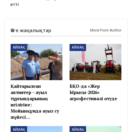
өтті
Өзге жаңалықтар
More From Author
АЙМАҚ
АЙМАҚ
Қайтарылған
БҚО-да «Жер
активтер – ауыл
Ырысы-2026»
тұрғындарының
агрофестивалі өтуде
игілігіне:
Мойынқұмда ауыз су
жүйесі…
АЙМАҚ
АЙМАҚ