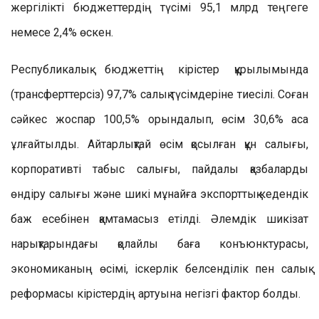
жергілікті бюджеттердің түсімі 95,1 млрд теңгеге
немесе 2,4% өскен
.
Республикалық бюджеттің кірістер құрыл
ымында
(трансферттерсіз) 97,7%
салық түсімдеріне
тиесілі. Соған
сәйкес жоспар 100,5% орындалып, өсім 30,6% аса
ұлғайтылды. Айтарлықтай
өсім қо
сылған құн салығы,
корпоративті
табыс салығы, пайдалы қазбаларды
өндіру салығы және шикі мұнайға экспорттық кедендік
баж есебінен қамтамасыз етілді. Әлемдік шикізат
нарықтарындағы қолайлы баға
конъюнктурасы,
экономиканың өсімі, іскерлік белсенділік пен
сал
ық
реформасы кірістердің артуына негізгі фактор бо
лды.