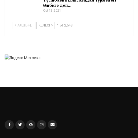
Әлібиге деп…
Oct 13, 2021
АЛДЫҢҒЫ
КЕЛЕСІ
1 of 2,548