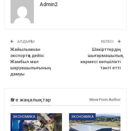
Admin2
АЛДЫҢҒЫ
КЕЛЕСІ
Жайылымнан
Шәкірттердің
экспортқа дейін:
шығармашылық
Жамбыл мал
көрмесі көпшілікті
шаруашылығының
тәнті етті
дамуы
Өзге жаңалықтар
More From Author
ЭКОНОМИКА
ЭКОНОМИКА