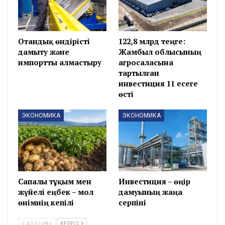
Отандық өндірісті
122,8 млрд теңге:
дамыту және
Жамбыл облысының
импортты алмастыру
агросаласына
тартылған
инвестиция 11 есеге
өсті
ЭКОНОМИКА
ЭКОНОМИКА
Сапалы тұқым мен
Инвестиция – өңір
жүйелі еңбек – мол
дамуының жаңа
өнімнің кепілі
серпіні
АЛДЫҢҒЫ
КЕЛЕСІ