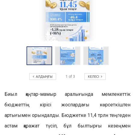
АЛДЫҢҒЫ
КЕЛЕСІ
1
of
3
Биыл
қаңтар
-мамыр аралығында мемлекеттік
бюджеттің кірісі жоспардағы көрсеткіштен
артығымен орындалды
. Бюджетке 11,4 т
рлн теңгеден
астам қаражат түс
і
п, бұл былтырғы
кезең
мен