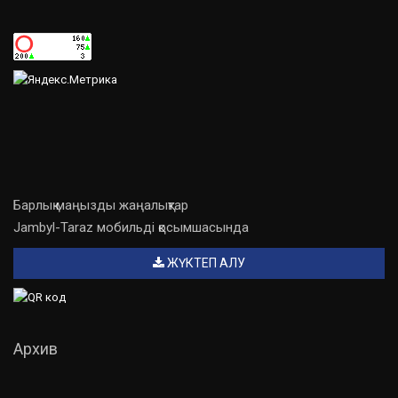
Барлық маңызды жаңалықтар
Jambyl-Taraz мобильді қосымшасында
ЖҮКТЕП АЛУ
Архив