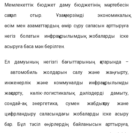
Мемлекеттік бюджет дам
у бюджетінің мәртебесін
сақтап отыр. Ұзақмерзімді экономикалық
өсім
мен
азаматтардың
өмір сүру сапасын арттыруға
негіз болатын инфрақұрылымдық жобаларды іск
е
асыруға баса мән берілген
.
Ел дамуының негізгі бағыттарының қатарында
–
автомобиль жол
дарын салу және жаңғырту,
инженерлік және коммуналды инфрақұрылымды
жақсарту
, көлік-логистикалық дәліздерді дамыту,
сондай-ақ энергетика, сумен жабдықтау және
цифрландыру саласындағы жобаларды іске асыру
бар. Бұл тәсіл өңірлердің байланысын арттыруға,