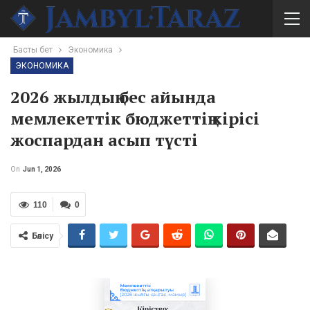
Басты бет
Экономика
ЭКОНОМИКА
2026 жылдың бес айында
мемлекеттік бюджеттің кірісі
жоспардан асып түсті
On
Jun 1, 2026
110
0
Бөлісу