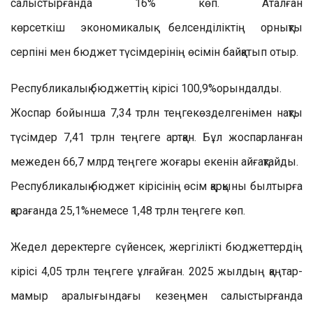
салыстырғанда 16% көп. Аталған
көрсеткіш
эконом
икалық белсенділіктің орнықты
серпіні мен бюджет түсімдерінің өсімін байқатып отыр
.
Р
еспубликалық бюджеттің кірісі 100,9%
орындалды.
Жоспар бойынша 7,34 трлн теңге
көзделгенімен
нақты
түсімдер
7,41 трлн теңгеге артқан. Б
ұл
жоспарланған
межеден
66,7 млрд теңгеге жоғары
екенін айғақтайды
.
Р
еспубликалық бюджет кірісінің өсім
қ
арқыны былтырға
қарағанда 25,1%
немесе 1,48 трлн теңгеге
көп
.
Жедел деректерге сүйенсек,
жергілікті бюджеттердің
кірісі 4,05 трлн теңгеге ұлғайған. 2025 жылдың қаңтар-
мамыр аралығындағы кезеңмен
салы
стырғанда