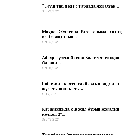
“Тәуіп тірі деді”: Таразда жоғалған…
Sep 29, 2021
Мақпал Жүнісова: Елге танымал халық
әртісі жалынып…
Oct 15, 2021
Айнұр Тұрсынбаева: Көлігімді соққан
баланы…
Oct 18, 2021
Ішіне жын кірген сарбаздың видеосы
жұртты шошытты…
Oct 7, 2021
Қарағандыда бір жыл бұрын жоғалып
кеткен 27…
Sep 13, 2021
Түсіпбаева Ілиясовадан түрмедегі