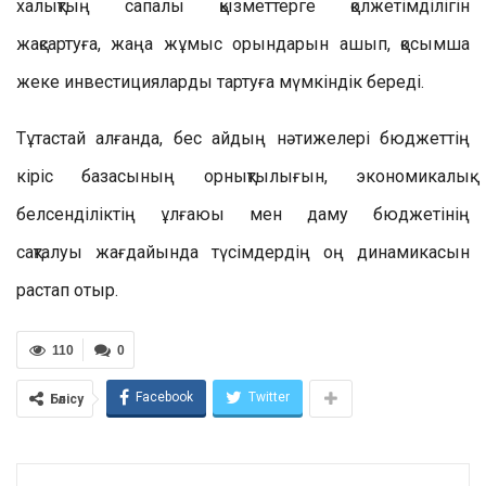
халықтың сапалы қызметтерге қолжетімділігін
жақсартуға,
жаңа жұмыс орындарын ашып,
қосымша
жеке инвестицияларды тартуға мүмкіндік береді.
Тұтастай
алғанда, бес айдың нәтижелері бюджет
тің
кіріс базасының орнықтылығын
, экономикалық
белсенді
ліктің ұлғаюы мен даму бюджетінің
сақталуы
жағдайында түс
імдердің оң динамикасын
растап отыр
.
110
0
Facebook
Twitter
Бөлісу