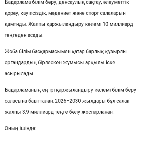
Бағдарлама білім беру, денсаулық сақтау, әлеуметтік
қорғау, қауіпсіздік, мәдениет және спорт салаларын
қамтиды. Жалпы қаржыландыру көлемі 10 миллиард
теңгеден асады.
Жоба білім басқармасымен қатар барлық құзырлы
органдардың бірлескен жұмысы арқылы іске
асырылады.
Бағдарламаның ең ірі қаржыландыру көлемі білім беру
саласына бағытталған. 2026–2030 жылдары бұл салаға
жалпы 3,9 миллиард теңге бөлу жоспарланған.
Оның ішінде: