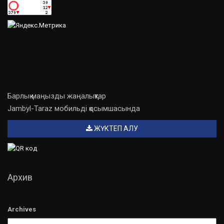
Барлық маңызды жаңалықтар
Jambyl-Taraz мобильді қосымшасында
ЖҮКТЕП АЛУ
Архив
Archives