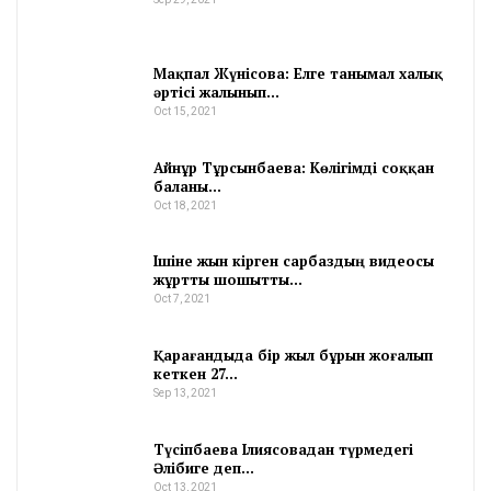
Мақпал Жүнісова: Елге танымал халық
әртісі жалынып…
Oct 15, 2021
Айнұр Тұрсынбаева: Көлігімді соққан
баланы…
Oct 18, 2021
Ішіне жын кірген сарбаздың видеосы
жұртты шошытты…
Oct 7, 2021
Қарағандыда бір жыл бұрын жоғалып
кеткен 27…
Sep 13, 2021
Түсіпбаева Ілиясовадан түрмедегі
Әлібиге деп…
Oct 13, 2021