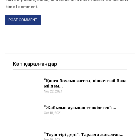
time I comment.
Көп қаралғандар
“Қанға боялып жатты, кішкентай бала
әлі дем…
Nov 22, 2021
“Жабылып аузынан тепкілеген”:…
Oct 18, 2021
“Тәуіп тірі деді”: Таразда жоғалған…
Sep 29, 2021