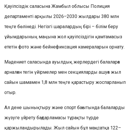
Қауіпсіздік саласына Жамбыл облысы Полиция
департаменті арқылы 2026–2030 жылдары 380 млн
теңге бөлінеді. Негізгі шаралардың бірі – білім беру
ұйымдарының маңына жол қауіпсіздігін қамтамасыз
ететін фото және бейнефиксация камераларын орнату.
Мәдениет саласында ауылдық жерлердегі балаларға
арналған тегін үйірмелер мен секцияларды ашуға жыл
сайын шамамен 1,8 млн теңге қарастыру жоспарланып
отыр.
Ал дене шынықтыру және спорт бағытында балаларды
жүзуге үйрету бағдарламасы тұрақты түрде
қаржыландырылады. Жыл сайын бұл мақсатқа 122–