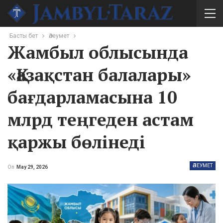
Басты бет
Әлеумет
Жамбыл облысында
«Қазақстан балалары»
бағдарламасына 10
млрд теңгеден астам
қаржы бөлінеді
ӘЛЕУМЕТ
On
May 29, 2026