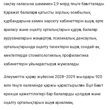
сақтау саласына шамамен 2,9 млрд теңге бағытталады.
Қаражат балаларға қатысты зорлық-зомбылық
құрбандарына көмек көрсету кабинеттерін ашуға, ерте
араласу және оңалту орталықтарын құруға, балалар
ауруханаларын жаңғыртуға, психикалық денсаулық
орталықтарында оңалту төсектерін ашуға, сондай-ақ
мектептерде стоматологиялық профилактика
кабинеттерін ұйымдастыруға жұмсалады.
Әлеуметтік қорғау жүйесіне 2028–2029 жылдары 920
млн теңге көлемінде қаржы қарастырылған. Бұл бағыт
ерекше қажеттіліктері бар балаларды қолдауға және
оңалту орталықтарын ашуға арналмақ.