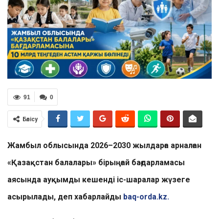
91
0
Бөлісу
Жамбыл облысында 2026–2030 жылдарға арналған
«Қазақстан балалары» бірыңғай бағдарламасы
аясында ауқымды кешенді іс-шаралар жүзеге
асырылады, деп хабарлайды
baq-orda.kz.