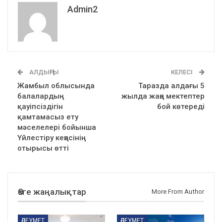
Admin2
АЛДЫҢҒЫ
КЕЛЕСІ
Жамбыл облысында
Таразда алдағы 5
балалардың
жылда жаңа мектептер
қауіпсіздігін
бой көтереді
қамтамасыз ету
мәселелері бойынша
Үйлестіру кеңесінің
отырысы өтті
Өзге жаңалықтар
More From Author
ӘЛЕУМЕТ
ӘЛЕУМЕТ