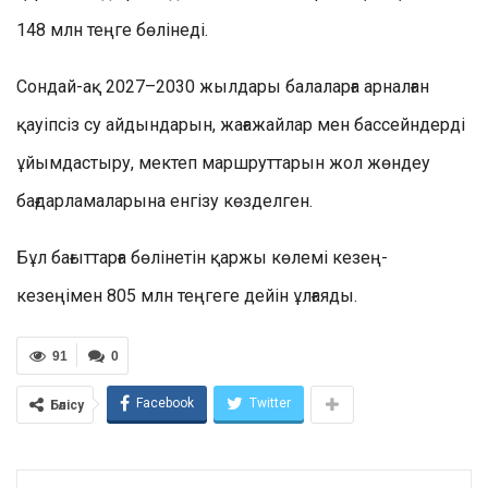
148 млн теңге бөлінеді.
Сондай-ақ 2027–2030 жылдары балаларға арналған
қауіпсіз су айдындарын, жағажайлар мен бассейндерді
ұйымдастыру, мектеп маршруттарын жол жөндеу
бағдарламаларына енгізу көзделген.
Бұл бағыттарға бөлінетін қаржы көлемі кезең-
кезеңімен 805 млн теңгеге дейін ұлғаяды.
91
0
Facebook
Twitter
Бөлісу