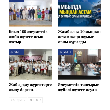
Биыл 100 әлеуметтік
Жамбылда 20 мыңнан
жоба жүзеге асып
астам жаңа жұмыс
жатыр
орны құрылды
ӘЛЕУМЕТ
ӘЛЕУМЕТ
Жабырқау жүректерге
Әлеуметтік тапсырыс
жылу берген…
жүйелі жүзеге асуда
АЛДЫҢҒЫ
КЕЛЕСІ