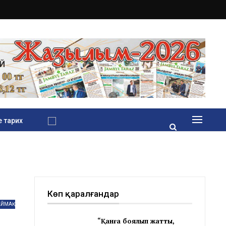
 тарих
Көп қаралғандар
ЙМАҚ
“Қанға боялып жатты,