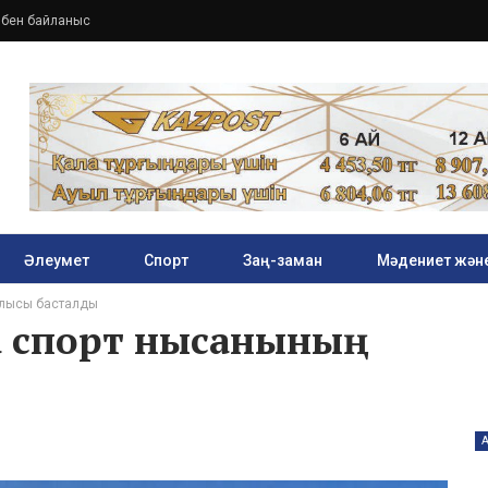
збен байланыс
Әлеумет
Спорт
Заң-заман
Мәдениет және
ылысы басталды
а спорт нысанының
А