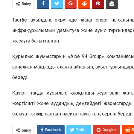
Бөлісу
Тастөбе ауылдық округінде жаңа спорт нысанын
инфрақұрылымын дамытуға және ауыл тұрғындары
жасауға бағытталған.
Құрылыс жұмыстарын «Albe 94 Group» компаниясы
арналған маңызды алаңға айналып, ауыл тұрғындарын
береді.
Қазіргі таңда құрылыс қарқынды жүргізіліп жаты
жергілікті және аудандық деңгейдегі жарыстарды
салауатты өмір салтын насихаттауға тың серпін береді.
Facebook
Twitter
Google+
R
Бөлісу