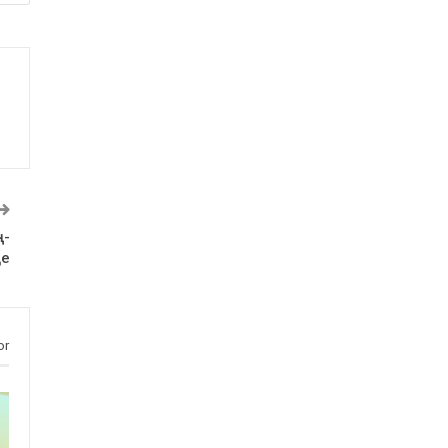
ң-
де
or