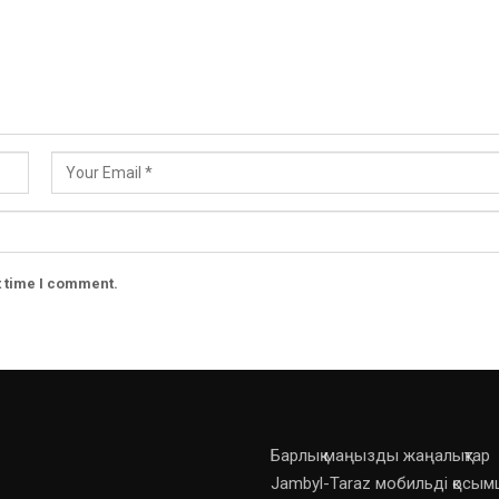
t time I comment.
Барлық маңызды жаңалықтар
Jambyl-Taraz мобильді қосы