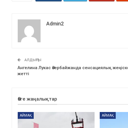
Admin2
АЛДЫҢҒЫ
Ангелина Лукас Әзербайжанда сенсациялық жеңіск
жетті
Өзге жаңалықтар
АЙМАҚ
АЙМАҚ