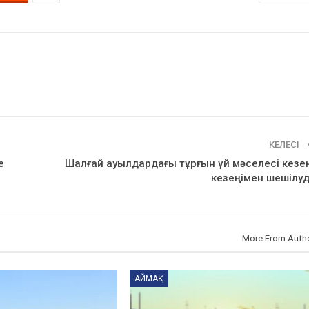
КЕЛЕСІ
е
Шалғай ауылдардағы тұрғын үй мәселесі кезе
кезеңімен шешілу
More From Auth
АЙМАҚ