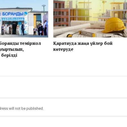
Боранды теміржол
Қаратауда жаңа үйлер бой
ңғыртылып,
көтеруде
 берілді
ress will not be published.