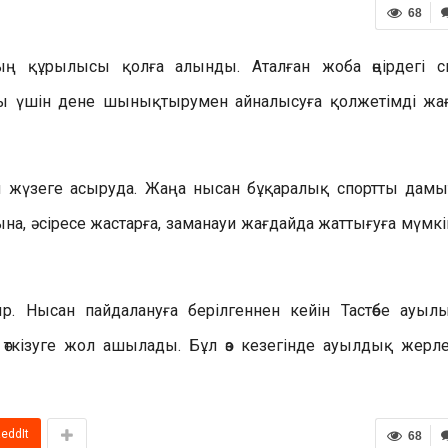
68
ың құрылысы қолға алынды. Аталған жоба өңірдегі с
 үшін дене шынықтырумен айналысуға қолжетімді жа
 жүзеге асыруда. Жаңа нысан бұқаралық спортты дамы
а, әсіресе жастарға, заманауи жағдайда жаттығуға мүмкі
р. Нысан пайдалануға берілгеннен кейін Тастөбе ауыл
 өткізуге жол ашылады. Бұл өз кезегінде ауылдық жерл
eddIt
68