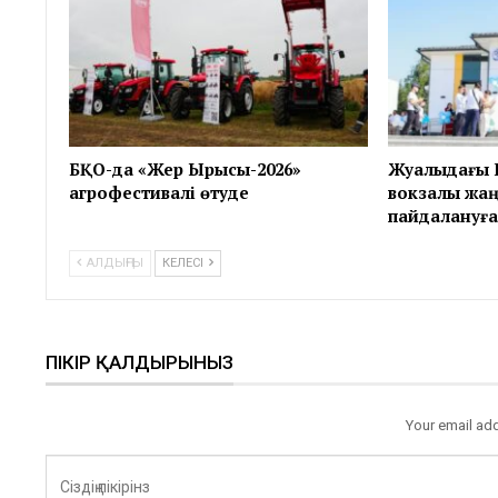
БҚО-да «Жер Ырысы-2026»
Жуалыдағы 
агрофестивалі өтуде
вокзалы жа
пайдалануға
АЛДЫҢҒЫ
КЕЛЕСІ
ПІКІР ҚАЛДЫРЫНЫЗ
Your email add