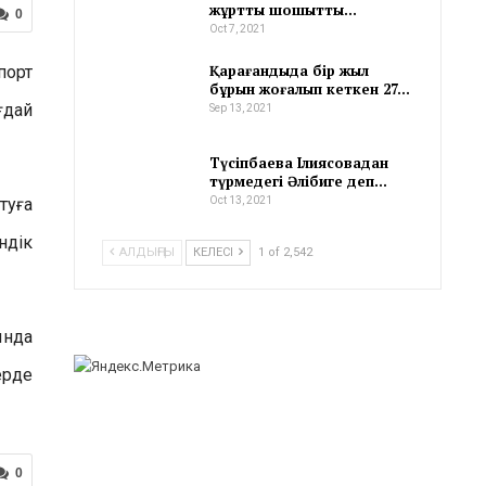
жұртты шошытты…
0
Oct 7, 2021
Қарағандыда бір жыл
порт
бұрын жоғалып кеткен 27…
ғдай
Sep 13, 2021
Түсіпбаева Ілиясовадан
түрмедегі Әлібиге деп…
туға
Oct 13, 2021
ндік
АЛДЫҢҒЫ
КЕЛЕСІ
1 of 2,542
ында
ерде
0