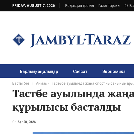
FRIDAY, AUGUST 7, 2026
Редакция құрамы
Газет тарихы
Бі
Барлық жаңалықтар
Саясат
Экономика
Басты бет
Аймақ
Тастөбе ауылында жаңа спорт нысанының құр
Тастөбе ауылында жаң
құрылысы басталды
On
Apr 28, 2026