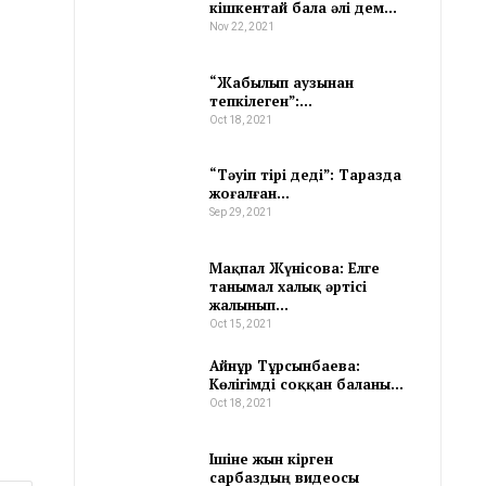
кішкентай бала әлі дем…
Nov 22, 2021
“Жабылып аузынан
тепкілеген”:…
Oct 18, 2021
“Тәуіп тірі деді”: Таразда
жоғалған…
Sep 29, 2021
Мақпал Жүнісова: Елге
танымал халық әртісі
жалынып…
Oct 15, 2021
Айнұр Тұрсынбаева:
Көлігімді соққан баланы…
Oct 18, 2021
Ішіне жын кірген
сарбаздың видеосы