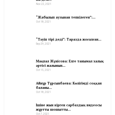
Nov 22, 2021
“Жабылып аузынан тепкілеген”:…
Oct 18, 2021
“Тәуіп тірі деді”: Таразда жоғалған…
Sep 29, 2021
Мақпал Жүнісова: Елге танымал халық
әртісі жалынып…
Oct 15, 2021
Айнұр Тұрсынбаева: Көлігімді соққан
баланы…
Oct 18, 2021
Ішіне жын кірген сарбаздың видеосы
жұртты шошытты…
Oct 7, 2021