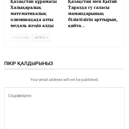
Қазақстан құрамасы
Қазақстан мен Қытай
Халықаралық
Таразда су саласы
математикалық
мамандарының
олимпиадада алты
біліктілігін арттырып,
медаль жеңіп алды
қайта…
АЛДЫҢҒЫ
КЕЛЕСІ
ПІКІР ҚАЛДЫРЫНЫЗ
Your email address will not be published.