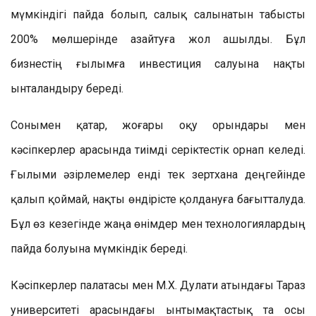
мүмкіндігі пайда болып, салық салынатын табысты
200% мөлшерінде азайтуға жол ашылды. Бұл
бизнестің ғылымға инвестиция салуына нақты
ынталандыру береді.
Сонымен қатар, жоғары оқу орындары мен
кәсіпкерлер арасында тиімді серіктестік орнап келеді.
Ғылыми әзірлемелер енді тек зертхана деңгейінде
қалып қоймай, нақты өндірісте қолдануға бағытталуда.
Бұл өз кезегінде жаңа өнімдер мен технологиялардың
пайда болуына мүмкіндік береді.
Кәсіпкерлер палатасы мен М.Х. Дулати атындағы Тараз
университеті арасындағы ынтымақтастық та осы