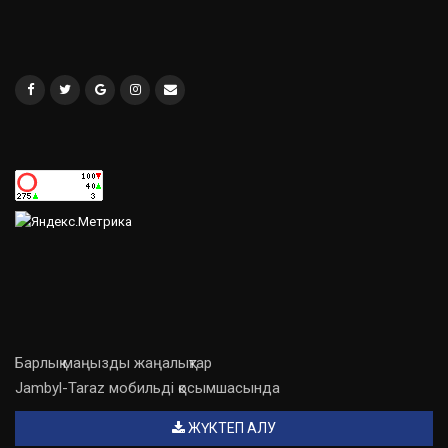
Барлық маңызды жаңалықтар
Jambyl-Taraz мобильді қосымшасында
ЖҮКТЕП АЛУ