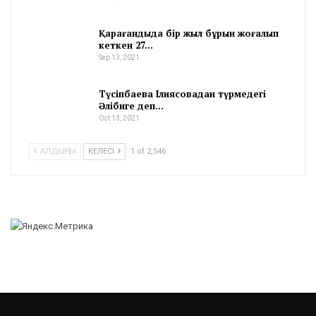
Қарағандыда бір жыл бұрын жоғалып
кеткен 27…
Sep 13, 2021
Түсіпбаева Ілиясовадан түрмедегі
Әлібиге деп…
Oct 13, 2021
АЛДЫҢҒЫ
КЕЛЕСІ
1 of 2,546