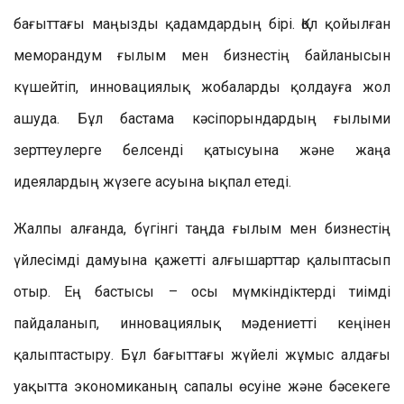
бағыттағы маңызды қадамдардың бірі. Қол қойылған
меморандум ғылым мен бизнестің байланысын
күшейтіп, инновациялық жобаларды қолдауға жол
ашуда. Бұл бастама кәсіпорындардың ғылыми
зерттеулерге белсенді қатысуына және жаңа
идеялардың жүзеге асуына ықпал етеді.
Жалпы алғанда, бүгінгі таңда ғылым мен бизнестің
үйлесімді дамуына қажетті алғышарттар қалыптасып
отыр. Ең бастысы – осы мүмкіндіктерді тиімді
пайдаланып, инновациялық мәдениетті кеңінен
қалыптастыру. Бұл бағыттағы жүйелі жұмыс алдағы
уақытта экономиканың сапалы өсуіне және бәсекеге