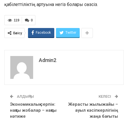
қабілеттіліктің артуына негіз болары сөзсіз.
119
0
Facebook
Twitter
Бөлісу
Admin2
АЛДЫҢҒЫ
КЕЛЕСІ
Экономикалық серпін:
Жерасты жылыжайы –
нақты жобалар – нақты
ауыл кәсіпкерлігінің
нәтиже
жаңа бағыты