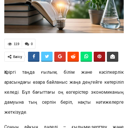
119
0
Бөлісу
Қазіргі таңда ғылым, білім және кәсіпкерлік
арасындағы өзара байланыс жаңа деңгейге көтеріліп
келеді. Бұл бағыттағы оң өзгерістер экономиканың
дамуына тың серпін беріп, нақты нәтижелерге
жеткізуде.
Соның айқын дәлелі – ғылыми-зерттеу және