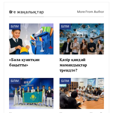
Өзге жаңалықтар
More From Author
БІЛІМ
БІЛІМ
«Бала қуантқан
Қазір қандай
бақытты»
мамандықтар
трендте?
БІЛІМ
БІЛІМ