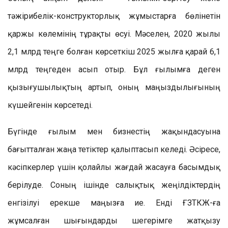
тәжірибелік-конструкторлық жұмыстарға бөлінетін
қаржы көлемінің тұрақты өсуі. Мәселен, 2020 жылы
2,1 млрд теңге болған көрсеткіш 2025 жылға қарай 6,1
млрд теңгеден асып отыр. Бұл ғылымға деген
қызығушылықтың артып, оның маңыздылығының
күшейгенін көрсетеді.
Бүгінде ғылым мен бизнестің жақындасуына
бағытталған жаңа тетіктер қалыптасып келеді. Әсіресе,
кәсіпкерлер үшін қолайлы жағдай жасауға басымдық
берілуде. Соның ішінде салықтық жеңілдіктердің
енгізілуі ерекше маңызға ие. Енді ҒЗТКЖ-ға
жұмсалған шығындарды шегерімге жатқызу