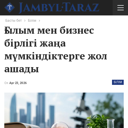
Басты бет
Білім
Ғылым мен бизнес
бірлігі жаңа
мүмкіндіктерге жол
ашады
БІЛІМ
On
Apr 23, 2026