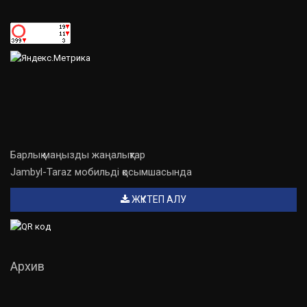
Барлық маңызды жаңалықтар
Jambyl-Taraz мобильді қосымшасында
ЖҮКТЕП АЛУ
Архив