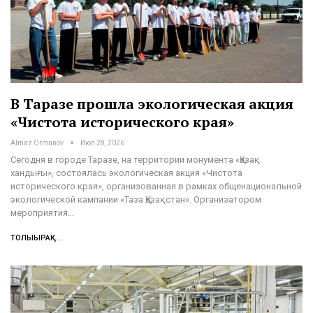
В Таразе прошла экологическая акция
«Чистота исторического края»
Almaz Ormanov
Июл 28, 2026
Сегодня в городе Таразе, на территории монумента «Қазақ
хандығы», состоялась экологическая акция «Чистота
исторического края», организованная в рамках общенациональной
экологической кампании «Таза Қазақстан». Организатором
мероприятия…
ТОЛЫҒЫРАҚ...