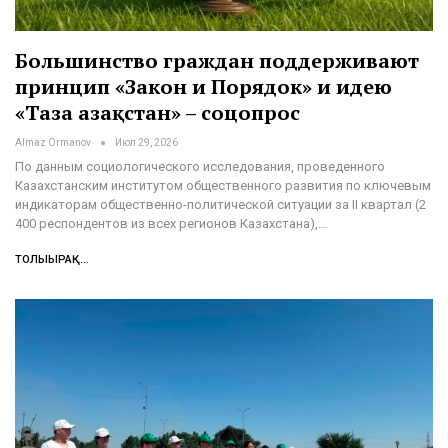
Большинство граждан поддерживают
принцип «Закон и Порядок» и идею
«Таза Қазақстан» – соцопрос
Almaz Ormanov
Июл 29, 2026
По данным социологического исследования, проведенного
Казахстанским институтом общественного развития по ключевым
индикаторам общественно-политической ситуации за II квартал (2
400 респондентов из всех регионов Казахстана),…
ТОЛЫҒЫРАҚ...