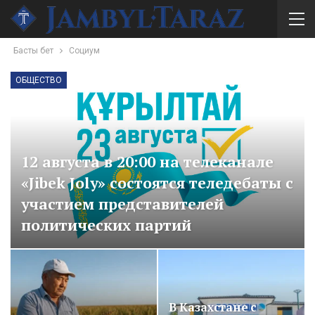
Басты бет
Социум
ОБЩЕСТВО
12 августа в 20:00 на телеканале
«Jibek Joly» состоятся теледебаты с
участием представителей
политических партий
admin2
Авг 8, 2026
0
В Казахстане с