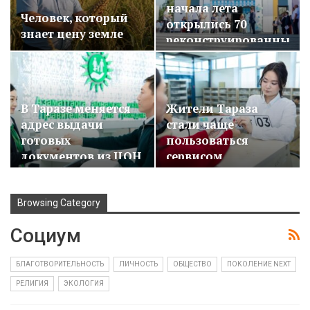
начала лета
Человек, который
открылись 70
знает цену земле
реконструированных…
В Таразе меняется
Жители Тараза
адрес выдачи
стали чаще
готовых
пользоваться
документов из ЦОН
сервисом
№2
«Персональный
менеджер»…
Browsing Category
Социум
БЛАГОТВОРИТЕЛЬНОСТЬ
ЛИЧНОСТЬ
ОБЩЕСТВО
ПОКОЛЕНИЕ NEXT
РЕЛИГИЯ
ЭКОЛОГИЯ