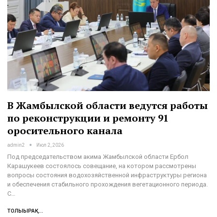
В Жамбылской области ведутся работы
по реконструкции и ремонту 91
оросительного канала
admin2
Июл 2, 2026
Под председательством акима Жамбылской области Ербол
Карашукеев состоялось совещание, на котором рассмотрены
вопросы состояния водохозяйственной инфраструктуры региона
и обеспечения стабильного прохождения вегетационного периода.
С…
ТОЛЫҒЫРАҚ...