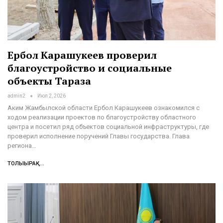
Ербол Карашукеев проверил
благоустройство и социальные
объекты Тараза
admin2
Июл 2, 2026
Аким Жамбылской области Ербол Карашукеев ознакомился с
ходом реализации проектов по благоустройству областного
центра и посетил ряд объектов социальной инфраструктуры, где
проверил исполнение поручений Главы государства. Глава
региона…
ТОЛЫҒЫРАҚ...