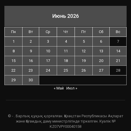
Июнь 2026
Пн
Вт
Ср
Чт
Пт
Сб
Вс
1
2
3
4
5
6
7
8
9
10
11
12
13
14
15
16
17
18
19
20
21
22
23
24
25
26
27
28
29
30
« Май
Июл »
© - . Барлық құқық қорғалған. Қазақстан Республикасы Ақпарат
және Қоғамдық даму министрлігінде тіркелген. Куәлік №
KZ07VPY00040158