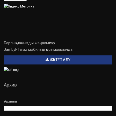
Барлық маңызды жаңалықтар
Jambyl-Taraz мобильді қосымшасында
ЖҮКТЕП АЛУ
Архив
Архивы