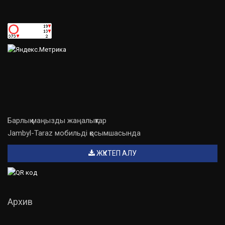
Барлық маңызды жаңалықтар
Jambyl-Taraz мобильді қосымшасында
ЖҮКТЕП АЛУ
Архив