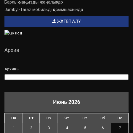
Барлық маңызды жаңалықтар
Jambyl-Taraz мобильді қосымшасында
ЖҮКТЕП АЛУ
Архив
Архивы
Июнь 2026
Пн
Вт
Ср
Чт
Пт
Сб
Вс
1
2
3
4
5
6
7