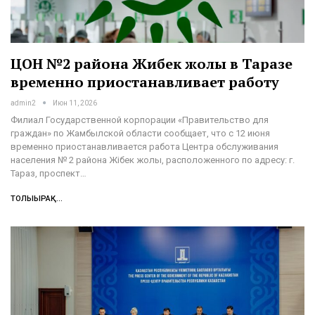
ЦОН №2 района Жибек жолы в Таразе
временно приостанавливает работу
admin2
Июн 11, 2026
Филиал Государственной корпорации «Правительство для
граждан» по Жамбылской области сообщает, что с 12 июня
временно приостанавливается работа Центра обслуживания
населения № 2 района Жібек жолы, расположенного по адресу: г.
Тараз, проспект…
ТОЛЫҒЫРАҚ...