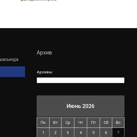
Архив
мшасында
Архивы
Июнь 2026
Пн
Вт
Ср
Чт
Пт
Сб
Вс
1
2
3
4
5
6
7