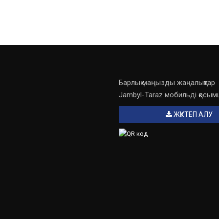
Барлық маңызды жаңалықтар
Jambyl-Taraz мобильді қосы
ЖҮКТЕП АЛУ