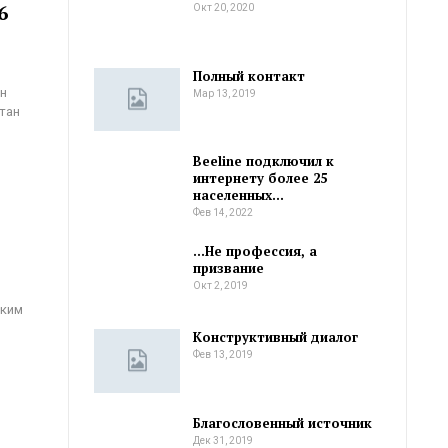
6
Окт 20, 2020
Полный контакт
ан
Мар 13, 2019
стан
Beeline подключил к
интернету более 25
населенных…
Фев 14, 2022
…Не профессия, а
призвание
Окт 2, 2019
ским
Конструктивный диалог
…
Фев 13, 2019
Благословенный источник
Дек 31, 2019