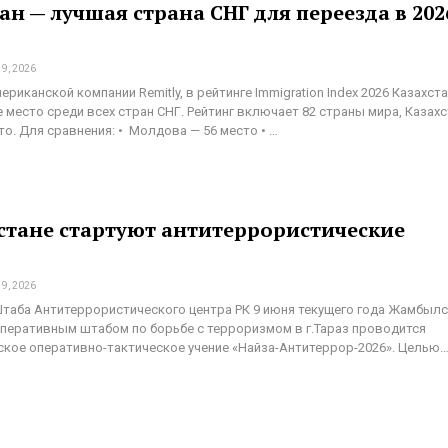
ан — лучшая страна СНГ для переезда в 202
9, 2026
ериканской компании Remitly, в рейтинге Immigration Index 2026 Казахст
 место среди всех стран СНГ. Рейтинг включает 82 страны мира, Казах
то. Для сравнения: • Молдова — 56 место • …
стане стартуют антитеррористические
9, 2026
Штаба Антитеррористического центра РК 9 июня текущего года Жамбыл
перативным штабом по борьбе с терроризмом в г.Тараз проводится
ское оперативно-тактическое учение «Найза-Антитеррор-2026». Целью