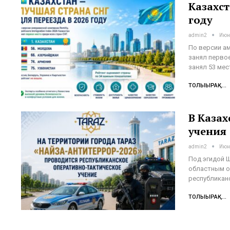
Казахст
году
admin2
Июн 
По версии ам
занял первое
занял 53 мес
ТОЛЫҒЫРАҚ...
В Казах
учения
admin2
Июн 
Под эгидой 
областным о
республикан
ТОЛЫҒЫРАҚ...