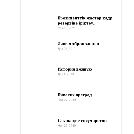
Президенттік жастар кадр
резервіне іріктеу…
Сен 10, 2021
Лики добровольцев
Дек 25, 2019
История вживую
Дек 4, 2019
Никаких преград!
Ноя 27, 2019
Слышащее государство
Ноя 27, 2019