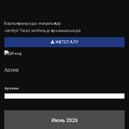
Барлық маңызды жаңалықтар
Jambyl-Taraz мобильді қосымшасында
ЖҮКТЕП АЛУ
Архив
Архивы
Июнь 2026