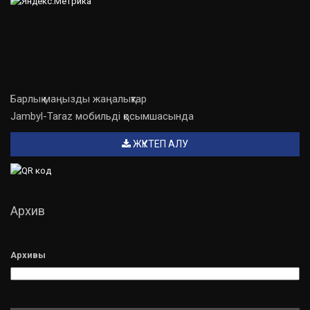
Барлық маңызды жаңалықтар
Jambyl-Taraz мобильді қосымшасында
ЖҮКТЕП АЛУ
Архив
Архивы