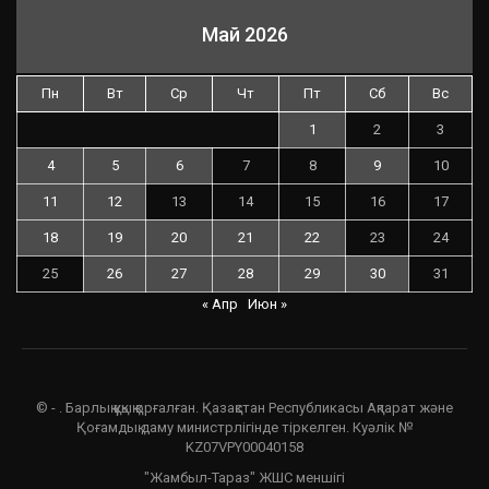
Май 2026
Пн
Вт
Ср
Чт
Пт
Сб
Вс
1
2
3
4
5
6
7
8
9
10
11
12
13
14
15
16
17
18
19
20
21
22
23
24
25
26
27
28
29
30
31
« Апр
Июн »
© - . Барлық құқық қорғалған. Қазақстан Республикасы Ақпарат және
Қоғамдық даму министрлігінде тіркелген. Куәлік №
KZ07VPY00040158
"Жамбыл-Тараз" ЖШС меншігі